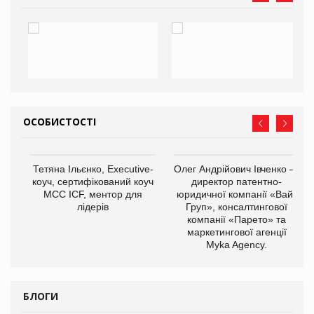
ОСОБИСТОСТІ
,
Тетяна Ільєнко, Executive-
Олег Андрійович Івченко —
ОВ
коуч, сертифікований коуч
директор патентно-
МСС ICF, ментор для
юридичної компанії «Вайз
лідерів
Груп», консалтингової
компанії «Парето» та
маркетингової агенції
Myka Agency.
БЛОГИ