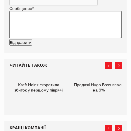
Сообщение
*
ЧИТАЙТЕ ТАКОЖ
ам
Kraft Heinz скоротила
Продажі Hugo Boss впали
іше
збиток у першому півріччі
на 9%
КРАЩІ КОМПАНІЇ