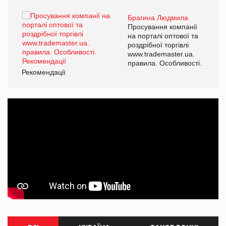
Брагина Людмила
ї
Просування компанії
а
на порталі оптової та
роздрібної торгівлі
www.trademaster.ua.
і.
правила. Особливості.
Рекомендації
Ре