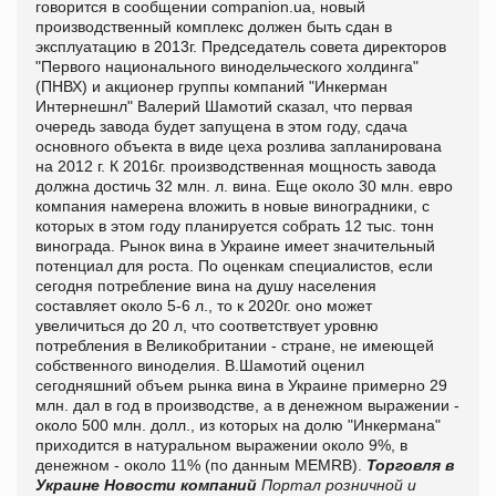
говорится в сообщении
companion.ua, новый
производственный комплекс должен быть сдан в
эксплуатацию в 2013г. Председатель совета директоров
"Первого национального винодельческого холдинга"
(ПНВХ) и акционер группы компаний "Инкерман
Интернешнл" Валерий Шамотий сказал, что первая
очередь завода будет запущена в этом году, сдача
основного объекта в виде цеха розлива запланирована
на 2012 г. К 2016г. производственная мощность завода
должна достичь 32 млн. л. вина. Еще около 30 млн. евро
компания намерена вложить в новые виноградники, с
которых в этом году планируется собрать 12 тыс. тонн
винограда. Рынок вина в Украине имеет значительный
потенциал для роста. По оценкам специалистов, если
сегодня потребление вина на душу населения
составляет около 5-6 л., то к 2020г. оно может
увеличиться до 20 л, что соответствует уровню
потребления в Великобритании - стране, не имеющей
собственного виноделия. В.Шамотий оценил
сегодняшний объем рынка вина в Украине примерно 29
млн. дал в год в производстве, а в денежном выражении -
около 500 млн. долл., из которых на долю "Инкермана"
приходится в натуральном выражении около 9%, в
денежном - около 11% (по данным МEМRB).
Торговля в
Украине
Новости компаний
Портал розничной и