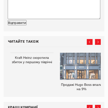
ЧИТАЙТЕ ТАКОЖ
ам
Kraft Heinz скоротила
іше
збиток у першому півріччі
Продажі Hugo Boss впали
на 9%
КРАЩІ КОМПАНІЇ