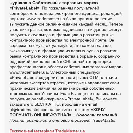
журнала о Собственных торговых марках
«PrivateLabel»
.
По пожеланиям получателей
сентябрьского номера электронного журнала, редакцией
портала
www.trademaster.ua было принято решение
выпускать данное онлайн-издание каждый месяц. Теперь
участники рынка, которые подписаны на издание, смогут
получать актуальную информацию о развитии рынка
контрактного производства по электронной почте. Он
содержит свежую, актуальную и, что самое главное,
эксклюзивную информацию из первых рук - о развитии
рынка контрактного производства в Украине, собранную
редакцией единственной в СНГ онлайн-территории
профессионалов в области собственных торговых марок -
www.trademaster.ua. Электронный спецвыпуск
«PrivateLabel» содержит: новости рынка СТМ, статьи и
интервью экспертов отрасли, которые направляют свои
практические знания на развитие рынка собственных
торговых марок Украины. Если Вы еще не подписаны на
получение онлайн-журнала «PrivateLabel», Вы можете
заказать его БЕСПЛАТНО, прислав на e-mail
pl@trademaster.com.ua письмо с текстом
«ХОЧУ
ПОЛУЧАТЬ ONLINE-ЖУРНАЛ»...
Новости компаний
Портал розничной и оптовой торговли TradeMaster
Ексклюзивні матеріали TradeMaster.ua