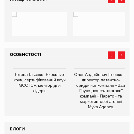
ОСОБИСТОСТІ
,
Тетяна Ільєнко, Executive-
Олег Андрійович Івченко —
ОВ
коуч, сертифікований коуч
директор патентно-
МСС ICF, ментор для
юридичної компанії «Вайз
лідерів
Груп», консалтингової
компанії «Парето» та
маркетингової агенції
Myka Agency.
БЛОГИ