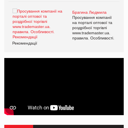
Брагина Людмила
ї
Просування компанії
а
на порталі оптової та
роздрібної торгівлі
www.trademaster.ua.
і.
правила. Особливості.
Рекомендації
Ре