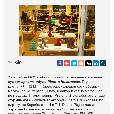
990
1 октября
2011 года состоялось открытие нового
супермаркета обуви Plato в Николаеве
.
Группа
компаний (ГК) MTI (Киев), развивающая сети обувных
магазинов "Интертоп", Plato, Kidditop и сетью магазинов
по продаже IT-электроники Protoria,
1 октября
этого года
открыла
новый супермаркет обуви Plato в г.Николаев, по
адресу: пр.Корабелов, 14 в ТЦ "Depot"
Торговля в
Украине
Новости компаний
Портал розничной и
оптовой торговли TradeMaster
Справка ТМ:
MTI
-