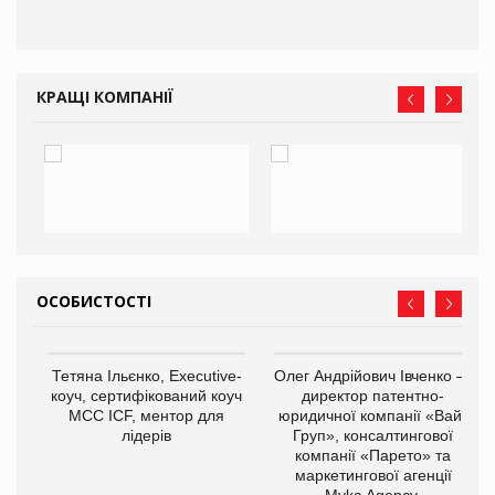
КРАЩІ КОМПАНІЇ
ОСОБИСТОСТІ
,
Тетяна Ільєнко, Executive-
Олег Андрійович Івченко —
ОВ
коуч, сертифікований коуч
директор патентно-
МСС ICF, ментор для
юридичної компанії «Вайз
лідерів
Груп», консалтингової
компанії «Парето» та
маркетингової агенції
Myka Agency.