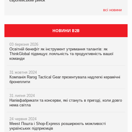
європейський ринок
європейський ринок
05.08.2026
всі новини
Сергій Лісунов про заморожені хлібобулочні вироби на
PrivateLabel&FMCG Master 2026
НОВИНИ B2B
03 березня 2026
Освітній бенефіт як інструмент утримання талантів: як
ThinkGlobal підвищує лояльність та продуктивність вашої
команди
31 жовтня 2024
Компанія Rarog Tactical Gear презентувала надлегкі керамічні
бронеплити
31 липня 2024
Напівфабрикати та консерви, які стануть в пригоді, коли довго
нема світла
24 червня 2024
Meest Пошта і Shop-Express розширюють можливості
українських підприємців