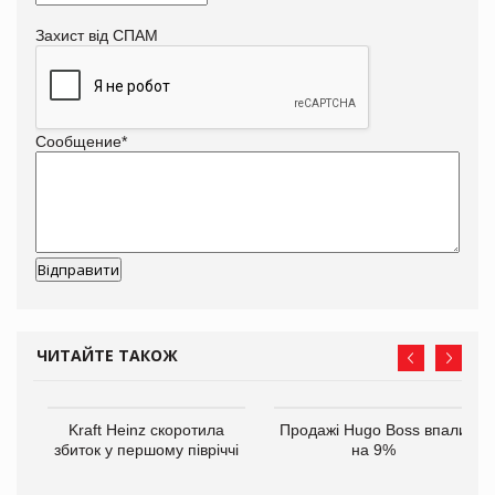
Захист від СПАМ
Сообщение
*
ЧИТАЙТЕ ТАКОЖ
ам
Kraft Heinz скоротила
Продажі Hugo Boss впали
іше
збиток у першому півріччі
на 9%