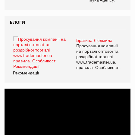
БЛОГИ
Брагина Людмила
ї
Просування компанії
а
на порталі оптової та
роздрібної торгівлі
www.trademaster.ua.
і.
правила. Особливості.
Рекомендації
Ре