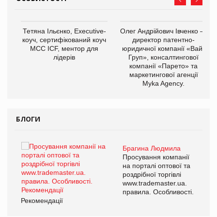
,
Тетяна Ільєнко, Executive-
Олег Андрійович Івченко —
ОВ
коуч, сертифікований коуч
директор патентно-
МСС ICF, ментор для
юридичної компанії «Вайз
лідерів
Груп», консалтингової
компанії «Парето» та
маркетингової агенції
Myka Agency.
БЛОГИ
Брагина Людмила
ї
Просування компанії
а
на порталі оптової та
роздрібної торгівлі
www.trademaster.ua.
і.
правила. Особливості.
Рекомендації
Ре