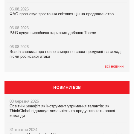
06.08.2026
06.08.2026
ФАО прогнозує зростання світових цін на продовольство
05.08.2026
ФАО прогнозує зростання світових цін на продовольство
Російська атака 5 серпня стала одним із наймасштабніших
ударів по українському бізнесу за час повномасштабної війни
06.08.2026
06.08.2026
P&G купує виробника харчових добавок Thorne
P&G купує виробника харчових добавок Thorne
05.08.2026
Смачне поповнення дитячого меню: у VARUS з’явилися
06.08.2026
06.08.2026
новинки від ТМ ТОКЕРИ
Bosch заявила про повне знищення своєї продукції на складі
Bosch заявила про повне знищення своєї продукції на складі
після російської атаки
після російської атаки
05.08.2026
Сергій Лісунов про заморожені хлібобулочні вироби на
всі новини
PrivateLabel&FMCG Master 2026
НОВИНИ B2B
03 березня 2026
Освітній бенефіт як інструмент утримання талантів: як
ThinkGlobal підвищує лояльність та продуктивність вашої
команди
31 жовтня 2024