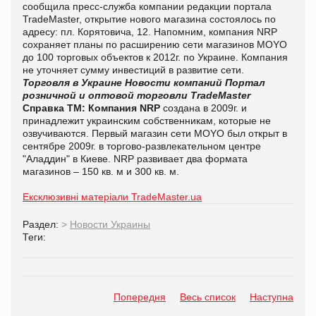
сообщила пресс-служба компании редакции портала
TradeMaster, открытие нового магазина cостоялось по
адресу: пл. Корятовича, 12. Напомним, компания NRP
сохраняет планы по расширению сети магазинов MOYO
до 100 торговых объектов к 2012г. по Украине. Компания
не уточняет сумму инвестиций в развитие сети.
Торговля в Украине
Новости компаний
Портал
розничной и оптовой торговли TradeMaster
Справка ТМ:
Компания NRP
создана в 2009г. и
принадлежит украинским собственникам, которые не
озвучиваются. Первый магазин сети MOYO был открыт в
сентябре 2009г. в торгово-развлекательном центре
"Аладдин" в Киеве. NRP развивает два формата
магазинов – 150 кв. м и 300 кв. м.
Ексклюзивні матеріали TradeMaster.ua
Раздел:
>
Новости Украины
Теги:
Попередня
Весь список
Наступна