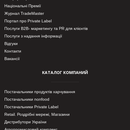
Національні Премії
Журнал TradeMaster
Портал про Private Label
Послуги В2В- маркетингу та PR для клієнтів
Послуги з надання інформації
Відгуки
Контакти
Вакансії
КАТАЛОГ КОМПАНИЙ
Постачальники продуктів харчування
Постачальники nonfood
Постачальники Private Label
Retail. Роздрібні мережі, Магазини
Дистрибутори України
Агропромисловий комплекс