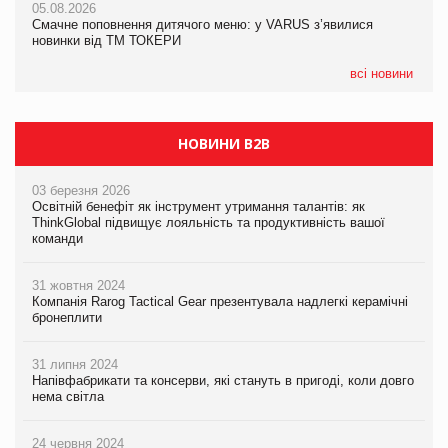
05.08.2026
04.08.2026
Смачне поповнення дитячого меню: у VARUS з’явилися
Через атаку РФ у Дніпрі пошкоджено склад шоколаду
новинки від ТМ ТОКЕРИ
Millennium
всі новини
НОВИНИ B2B
03 березня 2026
Освітній бенефіт як інструмент утримання талантів: як
ThinkGlobal підвищує лояльність та продуктивність вашої
команди
31 жовтня 2024
Компанія Rarog Tactical Gear презентувала надлегкі керамічні
бронеплити
31 липня 2024
Напівфабрикати та консерви, які стануть в пригоді, коли довго
нема світла
24 червня 2024