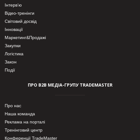
Інтерв’ю
Відео-тренінги
Світовий досвід
Інновації
Маркетинг&Продажі
Закупки
Логістика
Закон
Події
ПРО В2В МЕДІА-ГРУПУ TRADEMASTER
Про нас
Наша команда
Реклама на порталі
Тренінговий центр
Конференції TradeMaster