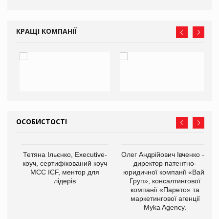
КРАЩІ КОМПАНІЇ
ОСОБИСТОСТІ
,
Тетяна Ільєнко, Executive-
Олег Андрійович Івченко —
ОВ
коуч, сертифікований коуч
директор патентно-
МСС ICF, ментор для
юридичної компанії «Вайз
лідерів
Груп», консалтингової
компанії «Парето» та
маркетингової агенції
Myka Agency.