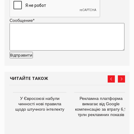
Сообщение
*
ЧИТАЙТЕ ТАКОЖ
У Євросоюзі набули
Рекламна платформа
го
чинності нові правила
вимагає від Google
щодо штучного інтелекту
компенсацію за втрату 6,9
трлн рекламних показів