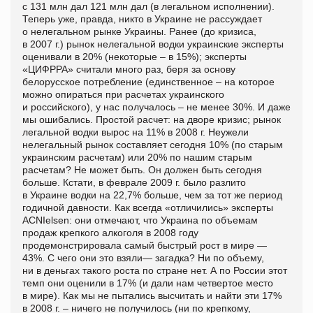
с 131 млн дал 121 млн дал (в легальном исполнении).
Теперь уже, правда, никто в Украине не рассуждает
о нелегальном рынке Украины. Ранее (до кризиса,
в 2007 г.) рынок нелегальной водки украинские эксперты
оценивали в 20% (некоторые – в 15%); эксперты
«ЦИФРРА» считали много раз, беря за основу
белорусское потребление (единственное – на которое
можно опираться при расчетах украинского
и российского), у нас получалось – не менее 30%. И даже
мы ошибались. Простой расчет: на дворе кризис; рынок
легальной водки вырос на 11% в 2008 г. Неужели
нелегальный рынок составляет сегодня 10% (по старым
украинским расчетам) или 20% по нашим старым
расчетам? Не может быть. Он должен быть сегодня
больше. Кстати, в феврале 2009 г. было разлито
в Украине водки на 22,7% больше, чем за тот же период
годичной давности. Как всегда «отличились» эксперты
ACNIelsen: они отмечают, что Украина по объемам
продаж крепкого алкоголя в 2008 году
продемонстрировала самый быстрый рост в мире —
43%. С чего они это взяли— загадка? Ни по объему,
ни в деньгах такого роста по стране нет. А по России этот
темп они оценили в 17% (и дали нам четвертое место
в мире). Как мы не пытались высчитать и найти эти 17%
в 2008 г. – ничего не получилось (ни по крепкому,