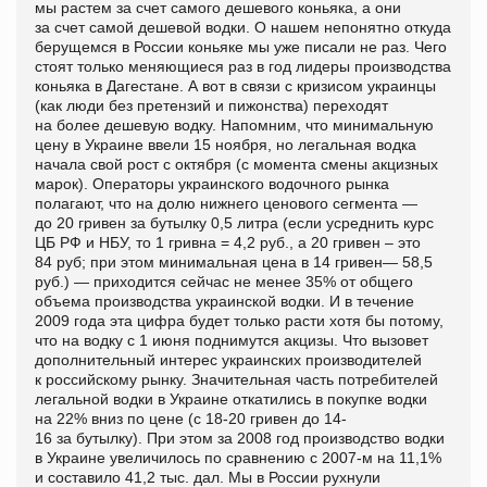
мы растем за счет самого дешевого коньяка, а они
за счет самой дешевой водки. О нашем непонятно откуда
берущемся в России коньяке мы уже писали не раз. Чего
стоят только меняющиеся раз в год лидеры производства
коньяка в Дагестане. А вот в связи с кризисом украинцы
(как люди без претензий и пижонства) переходят
на более дешевую водку. Напомним, что минимальную
цену в Украине ввели 15 ноября, но легальная водка
начала свой рост с октября (с момента смены акцизных
марок). Операторы украинского водочного рынка
полагают, что на долю нижнего ценового сегмента —
до 20 гривен за бутылку 0,5 литра (если усреднить курс
ЦБ РФ и НБУ, то 1 гривна = 4,2 руб., а 20 гривен – это
84 руб; при этом минимальная цена в 14 гривен— 58,5
руб.) — приходится сейчас не менее 35% от общего
объема производства украинской водки. И в течение
2009 года эта цифра будет только расти хотя бы потому,
что на водку с 1 июня поднимутся акцизы. Что вызовет
дополнительный интерес украинских производителей
к российскому рынку. Значительная часть потребителей
легальной водки в Украине откатились в покупке водки
на 22% вниз по цене (с 18-20 гривен до 14-
16 за бутылку). При этом за 2008 год производство водки
в Украине увеличилось по сравнению с 2007-м на 11,1%
и составило 41,2 тыс. дал. Мы в России рухнули