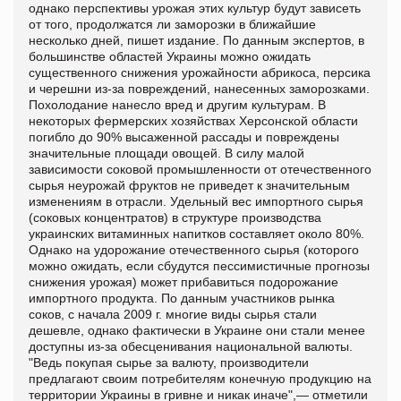
однако перспективы урожая этих культур будут зависеть
от того, продолжатся ли заморозки в ближайшие
несколько дней, пишет издание. По данным экспертов, в
большинстве областей Украины можно ожидать
существенного снижения урожайности абрикоса, персика
и черешни из-за повреждений, нанесенных заморозками.
Похолодание нанесло вред и другим культурам. В
некоторых фермерских хозяйствах Херсонской области
погибло до 90% высаженной рассады и повреждены
значительные площади овощей. В силу малой
зависимости соковой промышленности от отечественного
сырья неурожай фруктов не приведет к значительным
изменениям в отрасли. Удельный вес импортного сырья
(соковых концентратов) в структуре производства
украинских витаминных напитков составляет около 80%.
Однако на удорожание отечественного сырья (которого
можно ожидать, если сбудутся пессимистичные прогнозы
снижения урожая) может прибавиться подорожание
импортного продукта. По данным участников рынка
соков, с начала 2009 г. многие виды сырья стали
дешевле, однако фактически в Украине они стали менее
доступны из-за обесценивания национальной валюты.
"Ведь покупая сырье за валюту, производители
предлагают своим потребителям конечную продукцию на
территории Украины в гривне и никак иначе",— отметили