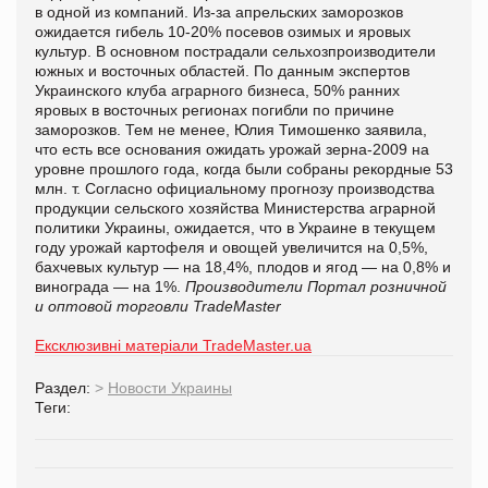
в одной из компаний. Из-за апрельских заморозков
ожидается гибель 10-20% посевов озимых и яровых
культур. В основном пострадали сельхозпроизводители
южных и восточных областей. По данным экспертов
Украинского клуба аграрного бизнеса, 50% ранних
яровых в восточных регионах погибли по причине
заморозков. Тем не менее, Юлия Тимошенко заявила,
что есть все основания ожидать урожай зерна-2009 на
уровне прошлого года, когда были собраны рекордные 53
млн. т. Согласно официальному прогнозу производства
продукции сельского хозяйства Министерства аграрной
политики Украины, ожидается, что в Украине в текущем
году урожай картофеля и овощей увеличится на 0,5%,
бахчевых культур — на 18,4%, плодов и ягод — на 0,8% и
винограда — на 1%.
Производители
Портал розничной
и оптовой торговли TradeMaster
Ексклюзивні матеріали TradeMaster.ua
Раздел:
>
Новости Украины
Теги: