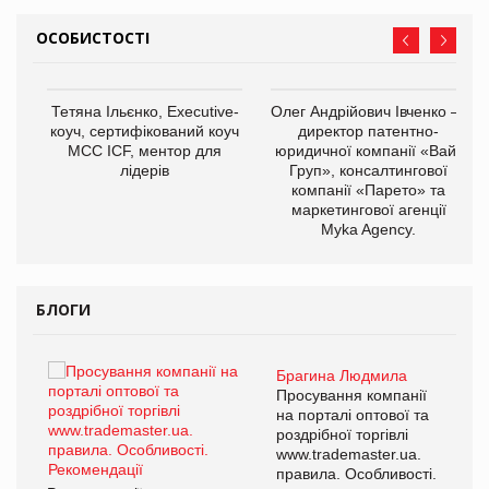
ОСОБИСТОСТІ
,
Тетяна Ільєнко, Executive-
Олег Андрійович Івченко —
ОВ
коуч, сертифікований коуч
директор патентно-
МСС ICF, ментор для
юридичної компанії «Вайз
лідерів
Груп», консалтингової
компанії «Парето» та
маркетингової агенції
Myka Agency.
БЛОГИ
Брагина Людмила
ї
Просування компанії
а
на порталі оптової та
роздрібної торгівлі
www.trademaster.ua.
і.
правила. Особливості.