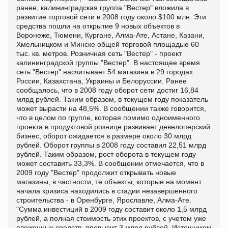
ранее, калининградская группа "Вестер" вложила в
развитие торговой сети в 2008 году около $100 млн. Эти
средства пошли на открытие 9 новых объектов в
Воронеже, Тюмени, Кургане, Алма-Ате, Астане, Казани,
Хмельницком и Минске общей торговой площадью 60
тыс. кв. метров. Розничная сеть "Вестер" - проект
калининградской группы "Вестер". В настоящее время
сеть "Вестер" насчитывает 54 магазина в 29 городах
России, Казахстана, Украины и Белоруссии. Ранее
сообщалось, что в 2008 году оборот сети достиг 16,84
млрд рублей. Таким образом, в текущем году показатель
может вырасти на 48,5%. В сообщении также говорится,
что в целом по группе, которая помимо одноименного
проекта в продуктовой рознице развивает девелоперский
бизнес, оборот ожидается в размере около 30 млрд
рублей. Оборот группы в 2008 году составил 22,51 млрд
рублей. Таким образом, рост оборота в текущем году
может составить 33,3%. В сообщении отмечается, что в
2009 году "Вестер" продолжит открывать новые
магазины, в частности, те объекты, которые на момент
начала кризиса находились в стадии незавершенного
строительства - в Оренбурге, Ярославле, Алма-Ате.
"Сумма инвестиций в 2009 году составит около 1,5 млрд
рублей, а полная стоимость этих проектов, с учетом уже
вложенных средств, превысит 3 млрд рублей. Источником