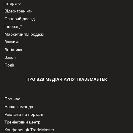
Інтерв’ю
Відео-тренінги
Світовий досвід
Інновації
Маркетинг&Продажі
Закупки
Логістика
Закон
Події
ПРО В2В МЕДІА-ГРУПУ TRADEMASTER
Про нас
Наша команда
Реклама на порталі
Тренінговий центр
Конференції TradeMaster