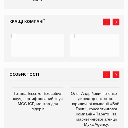
КРАЩІ КОМПАНІЇ
ОСОБИСТОСТІ
,
Тетяна Ільєнко, Executive-
Олег Андрійович Івченко —
ОВ
коуч, сертифікований коуч
директор патентно-
МСС ICF, ментор для
юридичної компанії «Вайз
лідерів
Груп», консалтингової
компанії «Парето» та
маркетингової агенції
Myka Agency.