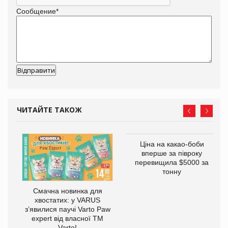
Сообщение
*
ЧИТАЙТЕ ТАКОЖ
у
Ціна на какао-боби
вперше за півроку
перевищила $5000 за
тонну
Смачна новинка для
хвостатих: у VARUS
з’явилися паучі Varto Paw
expert від власної ТМ
Varto!