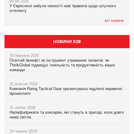
05.08.2026
05.08.2026
У Євросоюзі набули чинності нові правила щодо штучного
05.08.2026
Рекламна платформа вимагає від Google компенсацію за
інтелекту
Сергій Лісунов про заморожені хлібобулочні вироби на
втрату 6,9 трлн рекламних показів
PrivateLabel&FMCG Master 2026
всі новини
НОВИНИ B2B
03 березня 2026
Освітній бенефіт як інструмент утримання талантів: як
ThinkGlobal підвищує лояльність та продуктивність вашої
команди
31 жовтня 2024
Компанія Rarog Tactical Gear презентувала надлегкі керамічні
бронеплити
31 липня 2024
Напівфабрикати та консерви, які стануть в пригоді, коли довго
нема світла
24 червня 2024