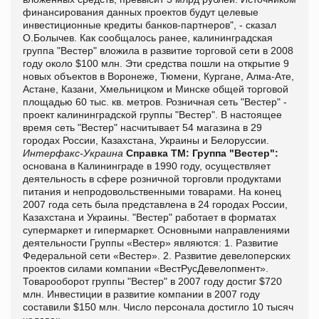
финансирования данных проектов будут целевые
инвестиционные кредиты банков-партнеров", - сказал
О.Болычев. Как сообщалось ранее, калининградская
группа "Вестер" вложила в развитие торговой сети в 2008
году около $100 млн. Эти средства пошли на открытие 9
новых объектов в Воронеже, Тюмени, Кургане, Алма-Ате,
Астане, Казани, Хмельницком и Минске общей торговой
площадью 60 тыс. кв. метров. Розничная сеть "Вестер" -
проект калининградской группы "Вестер". В настоящее
время сеть "Вестер" насчитывает 54 магазина в 29
городах России, Казахстана, Украины и Белоруссии.
Интерфакс-Украина
Справка ТМ:
Группа "Вестер":
основана в Калининграде в 1990 году, осуществляет
деятельность в сфере розничной торговли продуктами
питания и непродовольственными товарами. На конец
2007 года сеть была представлена в 24 городах России,
Казахстана и Украины. "Вестер" работает в форматах
супермаркет и гипермаркет. Основными направлениями
деятельности Группы «Вестер» являются: 1. Развитие
Федеральной сети «Вестер». 2. Развитие девелоперских
проектов силами компании «ВестРусДевелопмент».
Товарооборот группы "Вестер" в 2007 году достиг $720
млн. Инвестиции в развитие компании в 2007 году
составили $150 млн. Число персонала достигло 10 тысяч