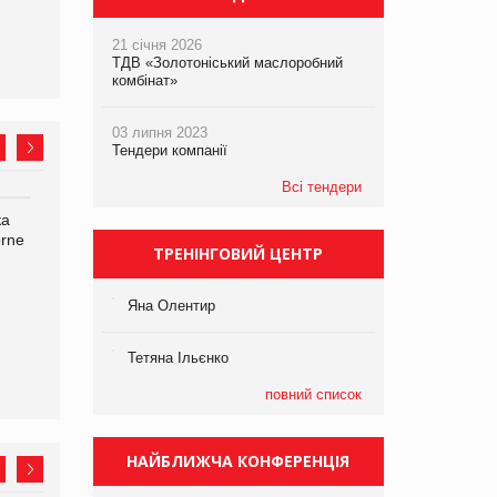
21 січня 2026
ТДВ «Золотоніський маслоробний
комбінат»
03 липня 2023
Тендери компанії
Всі тендери
ка
Bosch заявила про повне
Смачна новинка для
orne
знищення своєї продукції
хвостатих: у VARUS
ТРЕНІНГОВИЙ ЦЕНТР
на складі після російської
з’явилися паучі Varto Paw
атаки
expert від власної ТМ
Varto!
Яна Олентир
Тетяна Ільєнко
повний список
НАЙБЛИЖЧА КОНФЕРЕНЦІЯ