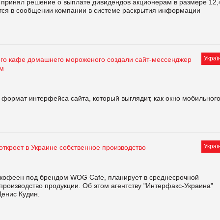
 принял решение о выплате дивидендов акционерам в размере 12,
ится в сообщении компании в системе раскрытия информации
Украї
ого кафе домашнего мороженого создали сайт-мессенджер
ом
формат интерфейса сайта, который выглядит, как окно мобильног
Украї
откроет в Украине собственное производство
ь кофеен под брендом WOG Cafe, планирует в среднесрочной
производство продукции. Об этом агентству "Интерфакс-Украина"
енис Кудин.