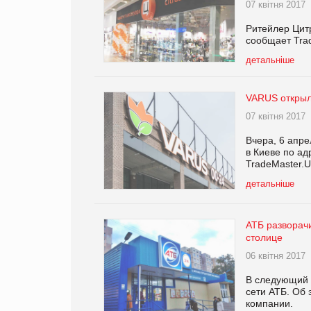
07 квітня 2017
Ритейлер Цитр
сообщает Tra
детальніше
VARUS открыл
07 квітня 2017
Вчера, 6 апре
в Киеве по ад
TradeMaster.U
детальніше
АТБ разворачи
столице
06 квітня 2017
В следующий в
сети АТБ. Об 
компании.