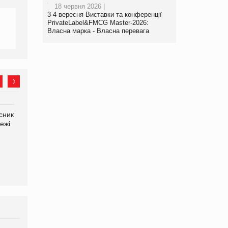
18 червня 2026 |
3-4 вересня Виставки та конференції
PrivateLabel&FMCG Master-2026:
Власна марка - Власна перевага
сник
Олексій Логачов-Михайлов
Яна Сараніна, директор
ежі
Файно маркет Директор
компанії «УкраМарин»
департаменту з
виробництва