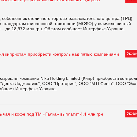
 собственник столичного торгово-развлекательного центра (ТРЦ)
ым стандартам финансовой отчетности (МСФО) увеличило чистый
м – до 18,972 млн грн. Об этом сообщает Интерфакс-Украина.
Украї
л киприотам приобрести контроль над пятью компаниями
зрешил компании Niku Holding Limited (Кипр) приобрести контрол
"Денка Лоджистикс", ООО "Протория", ООО "МТІ Фешн", ООО "Эса
ообщает Интерфакс-Украина.
Украї
 чая и кофе под ТМ «Галка» выплатит 4,4 млн грн