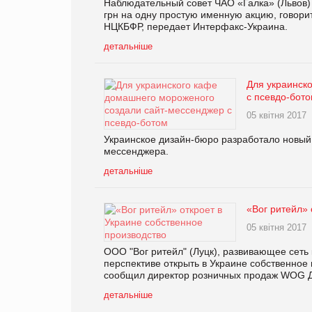
Наблюдательный совет ЧАО «Галка» (Львов)
грн на одну простую именную акцию, говор
НЦКБФР, передает Интерфакс-Украина.
детальніше
Для украинск
с псевдо-бот
05 квітня 2017
Украинское дизайн-бюро разработало новый 
мессенджера.
детальніше
«Вог ритейл» 
05 квітня 2017
ООО "Вог ритейл" (Луцк), развивающее сет
перспективе открыть в Украине собственное 
сообщил директор розничных продаж WOG Д
детальніше