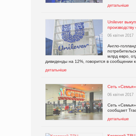
детальніше
Unilever выку
производству
06 квітня 2017
Англо-голланд
потребительск
млрд евро, от
дивиденды на 12%, говорится в сообщении 
детальніше
Сеть «Семья»
06 квітня 2017
Сеть «Семья»
сообщает Tra
детальніше
Киевский ТРЦ 