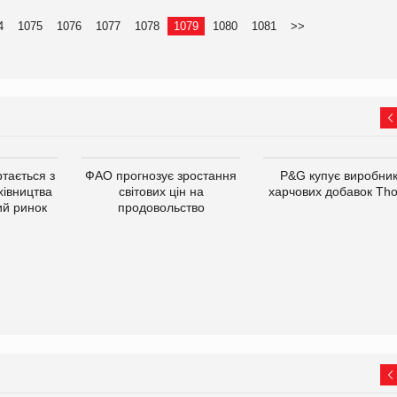
4
1075
1076
1077
1078
1079
1080
1081
>>
тається з
ФАО прогнозує зростання
P&G купує виробни
хівництва
світових цін на
харчових добавок Th
ий ринок
продовольство