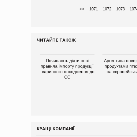
<<
1071
1072
1073
107
ЧИТАЙТЕ ТАКОЖ
Починають діяти нові
Аргентина повер
правила імпорту продукції
продуктами пта
тваринного походження до
на європейськ
ЄС
упермаркетів
упує мережу
нів формату
ce store КОЛО:
ана компанія
ватиме 374
газини
КРАЩІ КОМПАНІЇ