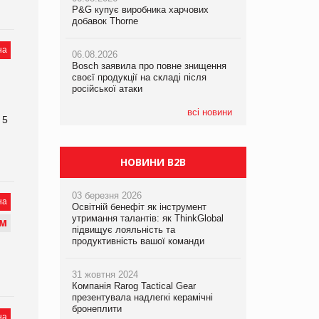
P&G купує виробника харчових
P&G купує виробника харчових
добавок Thorne
добавок Thorne
05.08.2026
Смачне поповнення дитячого меню:
на
06.08.2026
06.08.2026
у VARUS з’явилися новинки від ТМ
Bosch заявила про повне знищення
Bosch заявила про повне знищення
ТОКЕРИ
своєї продукції на складі після
своєї продукції на складі після
російської атаки
російської атаки
05.08.2026
Сергій Лісунов про заморожені
всі новини
 5
хлібобулочні вироби на
PrivateLabel&FMCG Master 2026
НОВИНИ B2B
03 березня 2026
на
Освітній бенефіт як інструмент
утримання талантів: як ThinkGlobal
М
підвищує лояльність та
продуктивність вашої команди
31 жовтня 2024
Компанія Rarog Tactical Gear
презентувала надлегкі керамічні
бронеплити
на