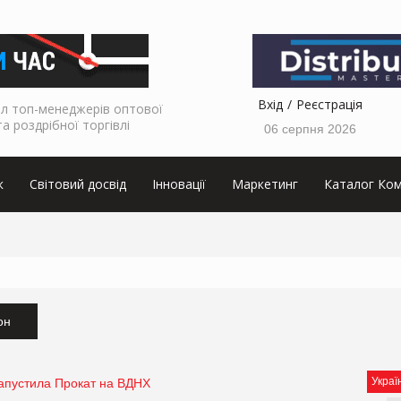
Вхід
Реєстрація
л топ-менеджерів оптової
та роздрібної торгівлі
06 серпня 2026
к
Світовий досвід
Інновації
Маркетинг
Каталог Ком
он
Украї
запустила Прокат на ВДНХ