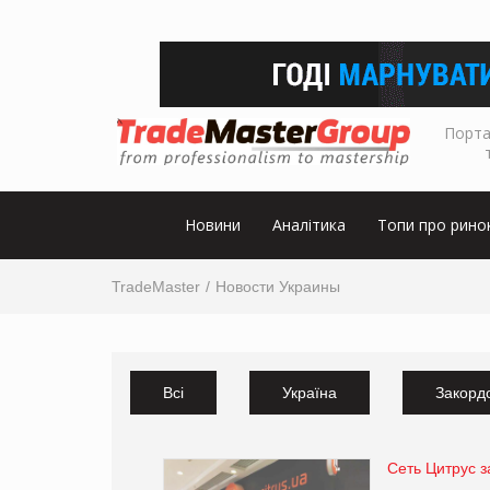
Порта
Новини
Аналітика
Топи про рино
TradeMaster
Новости Украины
Всі
Україна
Закорд
Сеть Цитрус 