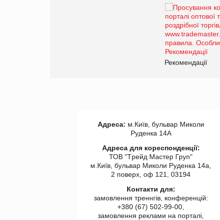
Брагина Людмила
Просування компанії на
порталі оптової та роздрібної
торгівлі www.trademaster.ua.
правила. Особливості.
Рекомендації
Рекомендації
Адреса:
м.Київ, бульвар Миколи
Руденка 14А
Адреса для кореспонденції:
ТОВ "Tрейд Мастер Груп"
м.Київ, бульвар Миколи Руденка 14а,
2 поверх, оф 121, 03194
Контакти для:
замовлення треннгів, конференцій:
+380 (67) 502-99-00,
замовлення реклами на порталі,