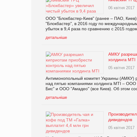
06 квітня 2017
ООО "Блокбастер-Киев" (ранее – ПАО, Киев),
"Блокбастер", в 2016 году по международн
убыток в 9,4 раза по сравнению с 2015 годо
детальніше
АМКУ разреши
холдинга MTI
05 квітня 2017
Антимонопольный комитет Украины (АМКУ) ра
над пятью компаниями холдинга MTI – ООО 
Бис" и ООО "Амадео" (все Киев). Об этом с
детальніше
Производитель
дивидендов
05 квітня 2017