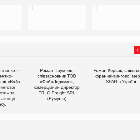
 Івченко —
Роман Наумчев,
Роман Корсак, співвла
ентно-
співзасновник ТОВ
франчайзингової мер
нії «Вайз
«ФейрЛоджикс»,
SPAR в Україні
тингової
комерційний директор
ето» та
FRLG Freight SRL
 агенції
(Румунія)
cy.