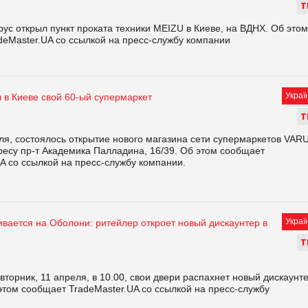
Т
ус открыл пункт проката техники MEIZU в Киеве, на ВДНХ. Об этом
deMaster.UA со ссылкой на пресс-службу компании
Украї
 в Киеве свой 60-ый супермаркет
Т
ля, состоялось открытие нового магазина сети супермаркетов VAR
ресу пр-т Академика Палладина, 16/39. Об этом сообщает
A со ссылкой на пресс-службу компании.
Украї
вается на Оболони: ритейлер откроет новый дискаунтер в
Т
торник, 11 апреля, в 10.00, свои двери распахнет новый дискаунт
этом сообщает TradeMaster.UA со ссылкой на пресс-службу