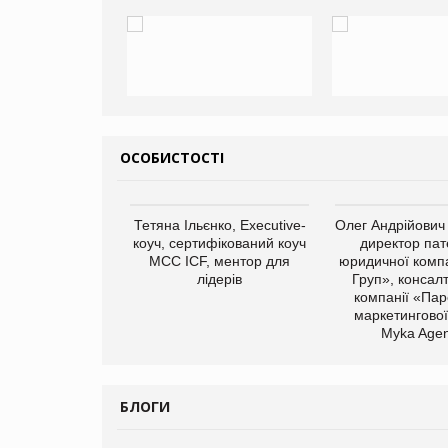
ОСОБИСТОСТІ
Тетяна Ільєнко, Executive-
Олег Андрійович
коуч, сертифікований коуч
директор пат
МСС ICF, ментор для
юридичної компа
лідерів
Груп», консал
компанії «Пар
маркетингової
арас Ігорович,
Myka Agen
иробництва ТОВ
Герчак"
БЛОГИ