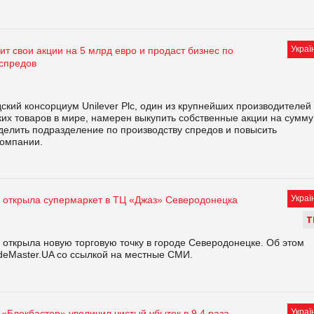
Украї
пит свои акции на 5 млрд евро и продаст бизнес по
 спредов
ский консорциум Unilever Plc, один из крупнейших производителей
их товаров в мире, намерен выкупить собственные акции на сумму
делить подразделение по производству спредов и повысить
компании.
Украї
 открыла супермаркет в ТЦ «Джаз» Северодонецка
Т
 открыла новую торговую точку в городе Северодонецке. Об этом
deMaster.UA со ссылкой на местные СМИ.
Украї
«Блокбастер» увеличил чистый убыток в 9,4 раза