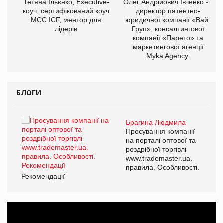
,
Тетяна Ільєнко, Executive-
Олег Андрійович Івченко —
ОВ
коуч, сертифікований коуч
директор патентно-
МСС ICF, ментор для
юридичної компанії «Вайз
лідерів
Груп», консалтингової
компанії «Парето» та
маркетингової агенції
Myka Agency.
БЛОГИ
Брагина Людмила
ї
Просування компанії
а
на порталі оптової та
роздрібної торгівлі
www.trademaster.ua.
і.
правила. Особливості.
Рекомендації
Ре