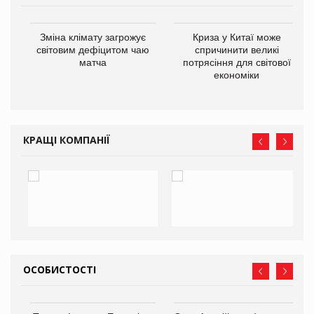
Зміна клімату загрожує
Криза у Китаї може
ne
світовим дефіцитом чаю
спричинити великі
матча
потрясіння для світової
економіки
КРАЩІ КОМПАНІЇ
ОСОБИСТОСТІ