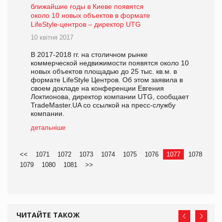
ближайшие годы в Киеве появятся
около 10 новых объектов в формате
LifeStyle-центров – директор UTG
10 квітня 2017
В 2017-2018 гг. на столичном рынке
коммерческой недвижимости появятся около 10
новых объектов площадью до 25 тыс. кв.м. в
формате LifeStyle Центров. Об этом заявила в
своем докладе на конференции Евгения
Локтионова, директор компании UTG, сообщает
TradeMaster.UA со ссылкой на пресс-службу
компании.
детальніше
<<
1071
1072
1073
1074
1075
1076
1077
1078
1079
1080
1081
>>
ЧИТАЙТЕ ТАКОЖ