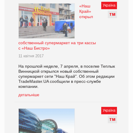
Україна
«Наш
Край»
Т
М
открыл
собственный супермаркет на три кассы
с «Наш Бистро»
11 квітня 2017
На прошлой неделе, 7 апреля, в поселке Теплык
Винницкой открылся новый собственный
супермаркет сети "Наш Край". Об этом редакции
TradeMaster.UA сообщили в пресс-службе
компании.
детальніше
Україна
Т
М