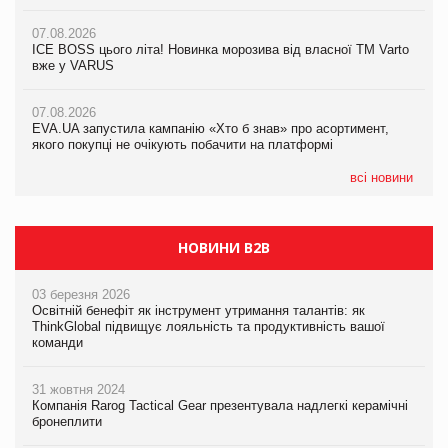
якого покупці не очікують побачити на платформі
07.08.2026
07.08.2026
Продажі Hugo Boss впали на 9%
ICE BOSS цього літа! Новинка морозива від власної ТМ Varto
06.08.2026
вже у VARUS
Смачна новинка для хвостатих: у VARUS з’явилися паучі
07.08.2026
Varto Paw expert від власної ТМ Varto!
Франція заборонила рекламні дзвінки без згоди клієнтів
07.08.2026
EVA.UA запустила кампанію «Хто б знав» про асортимент,
05.08.2026
якого покупці не очікують побачити на платформі
Мережа супермаркетів VARUS купує мережу магазинів
формату convenience store КОЛО: об’єднана компанія
налічуватиме 374 магазини
всі новини
НОВИНИ B2B
03 березня 2026
Освітній бенефіт як інструмент утримання талантів: як
ThinkGlobal підвищує лояльність та продуктивність вашої
команди
31 жовтня 2024
Компанія Rarog Tactical Gear презентувала надлегкі керамічні
бронеплити