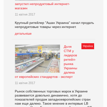
запустил непродуктовый интернет-
магазин
11 квітня 2017
Крупный ритейлер "Ашан Украина" начал продать
непродуктовые товары через интернет.
детальніше
Україна
Доля
СТМ у
лидеров
ритейл-
рынка
Украины
далека
от европейских стандартов - эксперт
11 квітня 2017
Рынок собственных торговых марок в Украине
развивается довольно динамично, хотя до
показателей продаж западноевропейских стран
нам еще далеко. Такое мнение в интервью LB