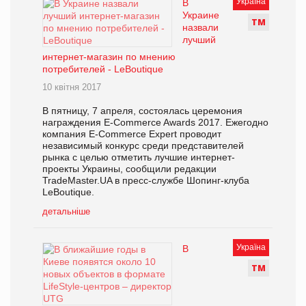
Україна
В
Украине
Т
М
назвали
лучший
интернет-магазин по мнению
потребителей - LeBoutique
10 квітня 2017
В пятницу, 7 апреля, состоялась церемония
награждения E-Commerce Awards 2017. Ежегодно
компания E-Commerce Expert проводит
независимый конкурс среди представителей
рынка с целью отметить лучшие интернет-
проекты Украины, сообщили редакции
TradeMaster.UA в пресс-службе Шопинг-клуба
LeBoutique.
детальніше
Україна
В
Т
М