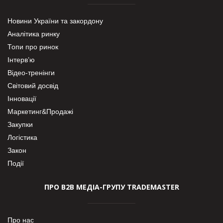
Новини України та закордону
Аналітика ринку
Топи про ринок
Інтерв’ю
Відео-тренінги
Світовий досвід
Інновації
Маркетинг&Продажі
Закупки
Логістика
Закон
Події
ПРО В2В МЕДІА-ГРУПУ TRADEMASTER
Про нас