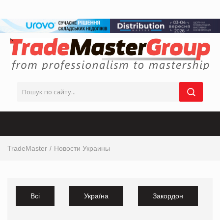
TradeMaster
Новости Украины
Всі
Україна
Закордон