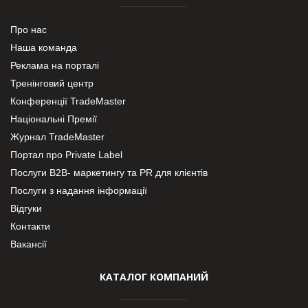
Про нас
Наша команда
Реклама на порталі
Тренінговий центр
Конференції TradeMaster
Національні Премії
Журнал TradeMaster
Портал про Private Label
Послуги В2В- маркетингу та PR для клієнтів
Послуги з надання інформації
Відгуки
Контакти
Вакансії
КАТАЛОГ КОМПАНИЙ