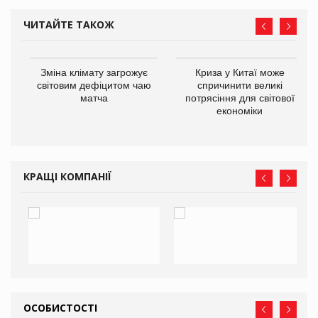
ЧИТАЙТЕ ТАКОЖ
Зміна клімату загрожує
Криза у Китаї може
ne
світовим дефіцитом чаю
спричинити великі
матча
потрясіння для світової
економіки
КРАЩІ КОМПАНІЇ
ОСОБИСТОСТІ