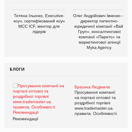
,
Тетяна Ільєнко, Executive-
Олег Андрійович Івченко —
ОВ
коуч, сертифікований коуч
директор патентно-
МСС ICF, ментор для
юридичної компанії «Вайз
лідерів
Груп», консалтингової
компанії «Парето» та
маркетингової агенції
Myka Agency.
БЛОГИ
Брагина Людмила
ї
Просування компанії
а
на порталі оптової та
роздрібної торгівлі
www.trademaster.ua.
і.
правила. Особливості.
Рекомендації
Ре