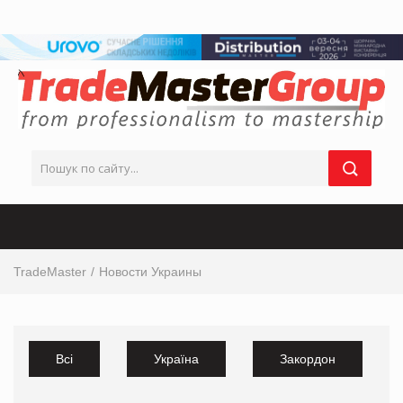
TradeMaster
Новости Украины
Всі
Україна
Закордон