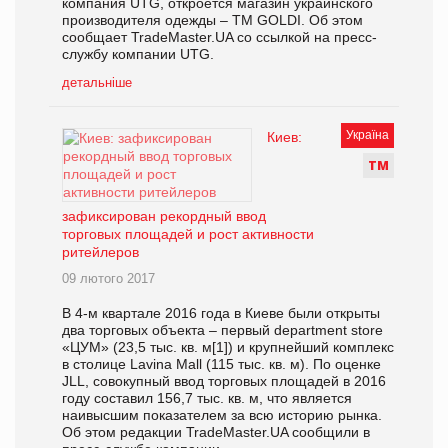
компания UTG, откроется магазин украинского
производителя одежды – ТМ GOLDI. Об этом
сообщает TradeMaster.UA со ссылкой на пресс-
службу компании UTG.
детальніше
Україна
Киев:
Т
М
зафиксирован рекордный ввод
торговых площадей и рост активности
ритейлеров
09 лютого 2017
В 4-м квартале 2016 года в Киеве были открыты
два торговых объекта – первый department store
«ЦУМ» (23,5 тыс. кв. м[1]) и крупнейший комплекс
в столице Lavina Mall (115 тыс. кв. м). По оценке
JLL, совокупный ввод торговых площадей в 2016
году составил 156,7 тыс. кв. м, что является
наивысшим показателем за всю историю рынка.
Об этом редакции TradeMaster.UA сообщили в