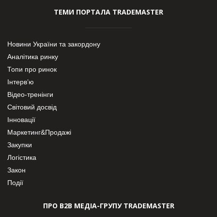
ТЕМИ ПОРТАЛА TRADEMASTER
Новини України та закордону
Аналітика ринку
Топи про ринок
Інтерв’ю
Відео-тренінги
Світовий досвід
Інновації
Маркетинг&Продажі
Закупки
Логістика
Закон
Події
ПРО В2В МЕДІА-ГРУПУ TRADEMASTER