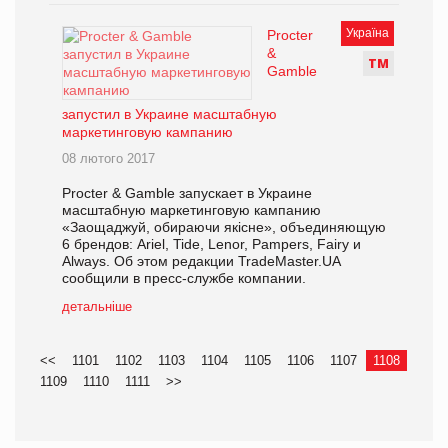
Україна
Procter
&
Т
М
Gamble
запустил в Украине масштабную
маркетинговую кампанию
08 лютого 2017
Procter & Gamble запускает в Украине
масштабную маркетинговую кампанию
«Заощаджуй, обираючи якісне», объединяющую
6 брендов: Ariel, Tide, Lenor, Pampers, Fairy и
Always. Об этом редакции TradeMaster.UA
сообщили в пресс-службе компании.
детальніше
<<
1101
1102
1103
1104
1105
1106
1107
1108
1109
1110
1111
>>