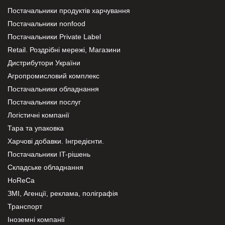
Постачальники продуктів харчування
Постачальники nonfood
Постачальники Private Label
Retail. Роздрібні мережі, Магазини
Дистрибутори України
Агропромисловий комплекс
Постачальники обладнання
Постачальники послуг
Логістичні компанії
Тара та упаковка
Харчові добавки. Інгредієнти.
Постачальники IT-рішень
Складське обладнання
HoReCa
ЗМІ, Агенції, реклама, поліграфія
Транспорт
Іноземні компанії