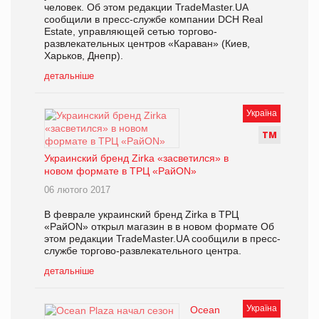
человек. Об этом редакции TradeMaster.UA
сообщили в пресс-службе компании DCH Real
Estate, управляющей сетью торгово-
развлекательных центров «Караван» (Киев,
Харьков, Днепр).
детальніше
Україна
Т
М
Украинский бренд Zirka «засветился» в
новом формате в ТРЦ «РайON»
06 лютого 2017
В феврале украинский бренд Zirka в ТРЦ
«РайON» открыл магазин в в новом формате Об
этом редакции TradeMaster.UA сообщили в пресс-
службе торгово-развлекательного центра.
детальніше
Україна
Ocean