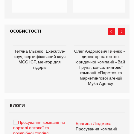
ОСОБИСТОСТІ
,
Тетяна Ільєнко, Executive-
Олег Андрійович Івченко —
ОВ
коуч, сертифікований коуч
директор патентно-
МСС ICF, ментор для
юридичної компанії «Вайз
лідерів
Груп», консалтингової
компанії «Парето» та
маркетингової агенції
Myka Agency.
БЛОГИ
Брагина Людмила
ї
Просування компанії