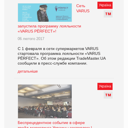
Україна
Сеть
VARUS
Т
М
запустила программу лояльности
«VARUS PЁRFECT»!
06 лютого 2017
С 1 февраля в сети супермаркетов VARUS
стартовала программа лояльности «VARUS
PЁRFECT». Об этом редакции TradeMaster.UA
сообщили в пресс-службе компании.
детальніше
Україна
Т
М
Беспрецедентное событие в сфере
трейд-маркетинга Украины состоялось!