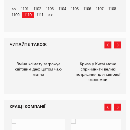
<<
1101
1102
1103
1104
1105
1106
1107
1108
1109
1110
1111
>>
ЧИТАЙТЕ ТАКОЖ
Зміна клімату загрожує
Криза у Китаї може
ne
світовим дефіцитом чаю
спричинити великі
матча
потрясіння для світової
економіки
КРАЩІ КОМПАНІЇ