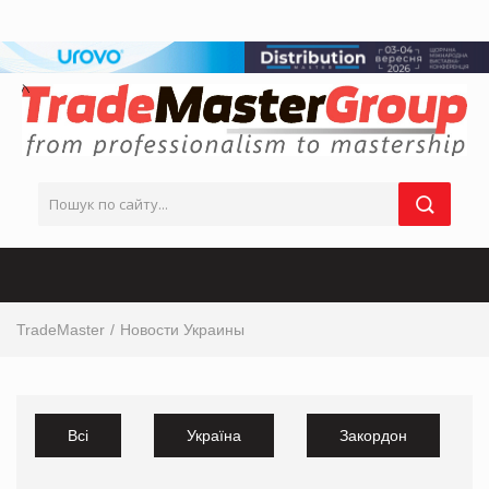
TradeMaster
Новости Украины
Всі
Україна
Закордон