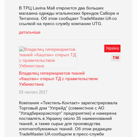
В ТРЦ Lavina Mall откроются два больших
магазина одежды итальянских брендов Calliope и
Terranova. Об этом сообщает TradeMaster.UA со
ссылкой на пресс-службу компании UTG.
детальніше
Україна
Т
М
Владелец гипермаркетов тканей
«Каштан» открыл ТД с правительством
Узбекистана
03 лютого 2017
Компания «Текстиль-Контакт» зарегистрировала
Торговый дом “Узтрейд” (совместное с АО
“Узтадбиркорэкспорт” предприятие) и намерена
поставлять в Украину около 35 наименований
тканей, а также сырье для производства
хлопчатобумажных тканей. Об этом редакции
TradeMaster.UA сообщили в пресс-службе