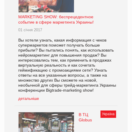
MARKETING SHOW: беспрецедентное
событие в сфере маркетинга Украины!
01 січня 2017
Вы хотели узнать, какая информация с чеков
супермаркетов поможет получать больше
прибыли? Вы пытались понять, как использовать
нейромаркетинг для повышения продаж? Вы
интересовались тем, как применить в продажах
виртуальную реальность и как сочетать
геймификацию с промоакциями сети? Узнать
ответы на все указанные вопросы, а также на
множество других Вы сможете на новой,
необычной для сферы трейд-маркетинга Украины
конференции Bigtrade-marketing show!
детальніше
Україна
В ТЦ
Globus