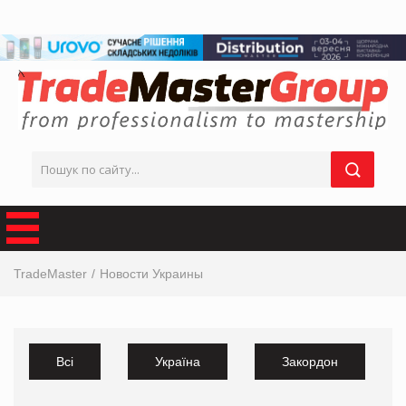
TradeMaster
Новости Украины
Всі
Україна
Закордон