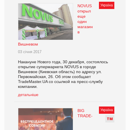
Україна
NOVUS
открыл
еще
один
магазин
в
Вишневом
03 січня 2017
Накануне Нового года, 30 декабря, состоялось
открытие супермаркета NOVUS в городе
Вишневое (Киевская область) по адресу ул.
Первомайская, 26. Об этом сообщает
TradeMaster.UA со ссылкой на пресс-службу
компании.
детальніше
Україна
BIG
TRADE-
Т
М