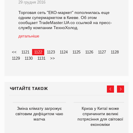
29 грудня 2016
Торговая сеть "ЕКО-маркет" пополнилась еще
одним супермаркетом в Киеве. Об этом
сообщает TradeMaster.UA со ссылкой на пресс-
службу компании ТехноХолод.
детальніше
<<
1121
1122
1123
1124
1125
1126
1127
1128
1129
1130
1131
>>
ЧИТАЙТЕ ТАКОЖ
Зміна клімату загрожує
Криза у Китаї може
ne
світовим дефіцитом чаю
спричинити великі
матча
потрясіння для світової
економіки