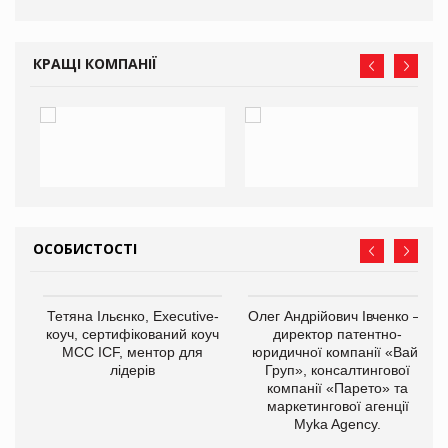
КРАЩІ КОМПАНІЇ
ОСОБИСТОСТІ
,
Тетяна Ільєнко, Executive-
Олег Андрійович Івченко —
ОВ
коуч, сертифікований коуч
директор патентно-
МСС ICF, ментор для
юридичної компанії «Вайз
лідерів
Груп», консалтингової
компанії «Парето» та
маркетингової агенції
Myka Agency.