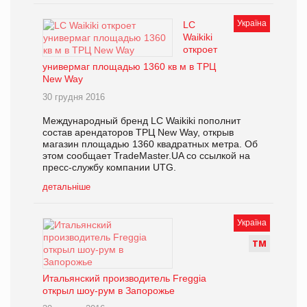
Україна
LC
Waikiki
откроет
универмаг площадью 1360 кв м в ТРЦ
New Way
30 грудня 2016
Международный бренд LC Waikiki пополнит
состав арендаторов ТРЦ New Way, открыв
магазин площадью 1360 квадратных метра. Об
этом сообщает TradeMaster.UA со ссылкой на
пресс-службу компании UTG.
детальніше
Україна
Т
М
Итальянский производитель Freggia
открыл шоу-рум в Запорожье