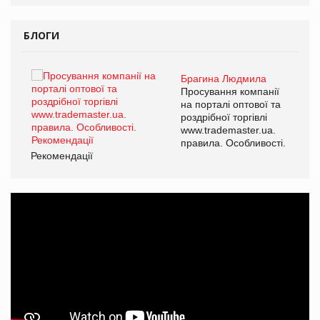
БЛОГИ
Брагина Людмила
ї
Просування компанії
а
на порталі оптової та
роздрібної торгівлі
www.trademaster.ua.
і.
правила. Особливості.
Рекомендації
Ре