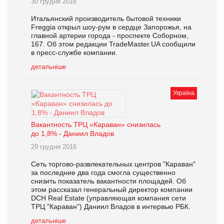
30 грудня 2016
Итальянский производитель бытовой техники
Freggia открыл шоу-рум в сердце Запорожья, на
главной артерии города - проспекте Соборном,
167. Об этом редакции TradeMaster.UA сообщили
в пресс-службе компании.
детальніше
Україна
Вакантность ТРЦ «Караван» снизилась
до 1,8% - Даниил Владов
29 грудня 2016
Сеть торгово-развлекательных центров "Караван"
за последние два года смогла существенно
снизить показатель вакантности площадей. Об
этом рассказал генеральный директор компании
DCH Real Estate (управляющая компания сети
ТРЦ "Караван") Даниил Владов в интервью РБК.
детальніше