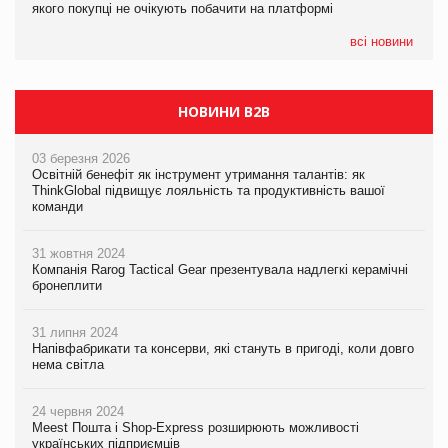
якого покупці не очікують побачити на платформі
Мережа супермаркетів VARUS купує мережу магазинів
формату convenience store КОЛО: об’єднана компанія
налічуватиме 374 магазини
всі новини
НОВИНИ B2B
03 березня 2026
Освітній бенефіт як інструмент утримання талантів: як
ThinkGlobal підвищує лояльність та продуктивність вашої
команди
31 жовтня 2024
Компанія Rarog Tactical Gear презентувала надлегкі керамічні
бронеплити
31 липня 2024
Напівфабрикати та консерви, які стануть в пригоді, коли довго
нема світла
24 червня 2024
Meest Пошта і Shop-Express розширюють можливості
українських підприємців