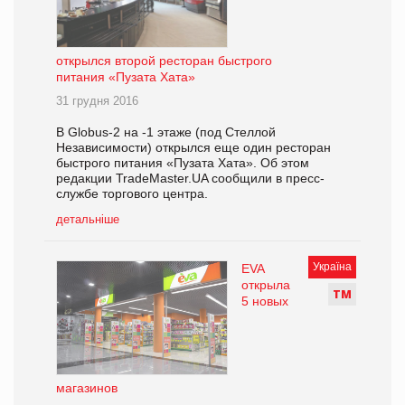
открылся второй ресторан быстрого
питания «Пузата Хата»
31 грудня 2016
В Globus-2 на -1 этаже (под Стеллой
Независимости) открылся еще один ресторан
быстрого питания «Пузата Хата». Об этом
редакции TradeMaster.UA сообщили в пресс-
службе торгового центра.
детальніше
Україна
EVA
открыла
Т
М
5 новых
магазинов