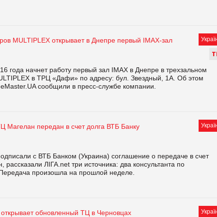
Украї
тров MULTIPLEX открывает в Днепре первый IMAX-зал
Т
16 года начнет работу первый зал IMAX в Днепре в трехзальном
ULTIPLEX в ТРЦ «Дафи» по адресу: бул. Звездный, 1А. Об этом
deMaster.UA сообщили в пресс-службе компании.
Украї
Ц Магелан передан в счет долга ВТБ Банку
одписали с ВТБ Банком (Украина) соглашение о передаче в счет
, рассказали ЛІГА.net три источника: два консультанта по
. Передача произошла на прошлой неделе.
Украї
 открывает обновленный ТЦ в Черновцах