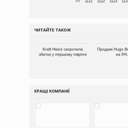
<<
1121
1122
1123
112
ЧИТАЙТЕ ТАКОЖ
верне клієнтам
Kraft Heinz скоротила
Продажі Hugo B
ларів за раніше
збиток у першому півріччі
на 9%
чені мита
КРАЩІ КОМПАНІЇ