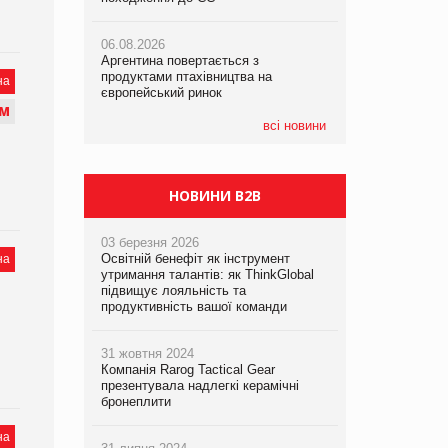
06.08.2026
06.08.2026
05.08.2026
Аргентина повертається з
Аргентина повертається з
Смачне поповнення дитячого меню:
продуктами птахівництва на
продуктами птахівництва на
у VARUS з’явилися новинки від ТМ
на
європейський ринок
європейський ринок
ТОКЕРИ
М
всі новини
05.08.2026
Сергій Лісунов про заморожені
хлібобулочні вироби на
PrivateLabel&FMCG Master 2026
НОВИНИ B2B
03 березня 2026
Освітній бенефіт як інструмент
на
утримання талантів: як ThinkGlobal
підвищує лояльність та
продуктивність вашої команди
31 жовтня 2024
Компанія Rarog Tactical Gear
презентувала надлегкі керамічні
бронеплити
на