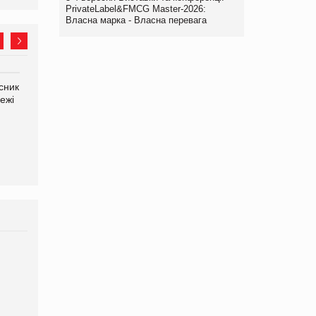
PrivateLabel&FMCG Master-2026:
Власна марка - Власна перевага
сник
Олексій Логачов-Михайлов
Яна Сараніна, директор
ежі
Файно маркет Директор
компанії «УкраМарин»
департаменту з
виробництва
Брагина Людмила
Просування компанії на
порталі оптової та
роздрібної торгівлі
www.trademaster.ua.