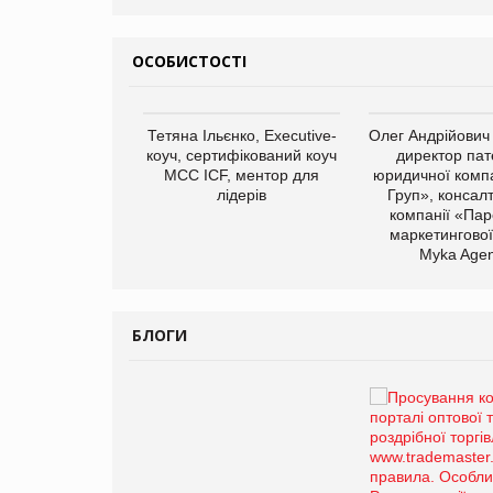
ОСОБИСТОСТІ
арас Ігорович,
Тетяна Ільєнко, Executive-
Олег Андрійович
иробництва ТОВ
коуч, сертифікований коуч
директор пат
Герчак"
МСС ICF, ментор для
юридичної компа
лідерів
Груп», консал
компанії «Пар
маркетингової
Myka Agen
БЛОГИ
Брагина Людмила
Просування компанії на
порталі оптової та
роздрібної торгівлі
www.trademaster.ua.