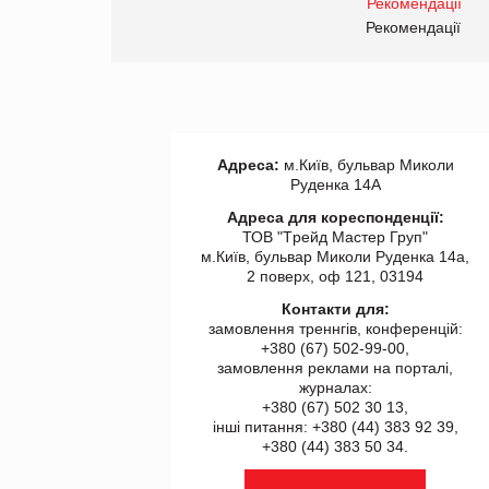
правила. Особливості.
ії
Рекомендації
Адреса:
м.Київ, бульвар Миколи
Руденка 14А
Адреса для кореспонденції:
ТОВ "Tрейд Мастер Груп"
м.Київ, бульвар Миколи Руденка 14а,
2 поверх, оф 121, 03194
Контакти для:
замовлення треннгів, конференцій:
+380 (67) 502-99-00,
замовлення реклами на порталі,
журналах:
+380 (67) 502 30 13,
інші питання: +380 (44) 383 92 39,
+380 (44) 383 50 34.