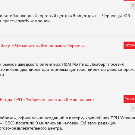
Т
ласит обновленный торговый центр «Эпицентр» в г. Черновцы. Об
а пресс-службу компании.
Украї
йлер H&M может выйти на рынок Украины
х рынков шведского ритейлера H&M Маттиас Ламберг посетил
источников: два директора торговых центров, директор девелоперск
ти.
Украї
16 года ТРЦ «Фабрика» посетило 9 млн человек
Т
Фабрика», официально входящий в пятерку крупнейших ТРЦ Украин
– ICSC) посетило 9 миллионов человек. Об этом редакции
ргово-развлекательного центра.