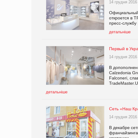
14 грудня 2016
Официальный 
откроется в Т
пресс-службу
детальніше
Первый в Укра
14 грудня 2016
В допополнен
Calzedonia Gr
Falconeri, сл
TradeMaster.
детальніше
Сеть «Наш Кра
14 грудня 2016
В декабре сет
франчайзинга
компании.