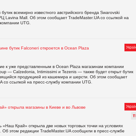
бутик всемирно известного австрийского бренда Swarovski
РЦ Lavina Mall. Об этом сообщает TradeMaster.UA со ссылкой на
 компании UTG.
Украї
ине бутик Falconeri откроется в Ocean Plaza
ие к уже представленным в Ocean Plaza магазинам компании
oup — Calzedonia, Intimissimi и Tezenis — также будет открыт бутик
авящийся продукцией из кашемира и шерсти. Об этом сообщает
UA со ссылкой на пресс-службу компании UTG.
Украї
й» открыла магазины в Киеве и во Львове
Т
ь «Наш Край» открыла две новых торговых точки на условиях
. Об этом редакции TradeMaster.UA сообщили в пресс-службе