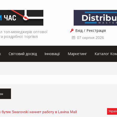
Вхід
Реєстрація
л топ-менеджерів оптової
та роздрібної торгівлі
07 серпня 2026
к
Світовий досвід
Інновації
Маркетинг
Каталог Ком
он
Украї
утик Swarovski начнет работу в Lavina Mall