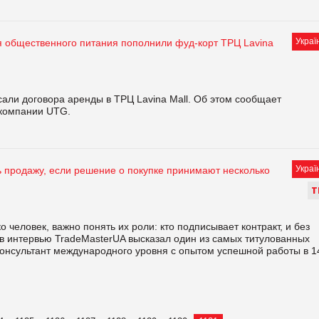
Украї
я общественного питания пополнили фуд-корт ТРЦ Lavina
сали договора аренды в ТРЦ Lavina Mall. Об этом сообщает
 компании UTG.
Украї
ь продажу, если решение о покупке принимают несколько
Т
 человек, важно понять их роли: кто подписывает контракт, и без
 в интервью TradeMasterUA высказал один из самых титулованных
консультант международного уровня с опытом успешной работы в 1