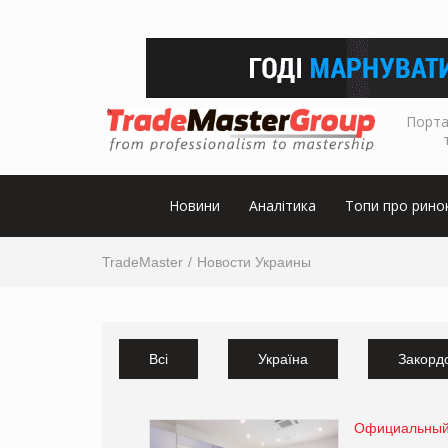
Порта
Новини
Аналітика
Топи про рино
TradeMaster
Новости Украины
Всі
Україна
Закорд
Официальный б