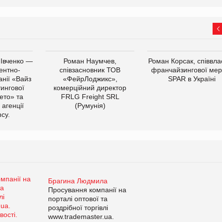
 Івченко —
Роман Наумчев,
Роман Корсак, співвла
ентно-
співзасновник ТОВ
франчайзингової мер
нії «Вайз
«ФейрЛоджикс»,
SPAR в Україні
тингової
комерційний директор
ето» та
FRLG Freight SRL
 агенції
(Румунія)
cy.
Брагина Людмила
Просування компанії на
порталі оптової та
роздрібної торгівлі
www.trademaster.ua.