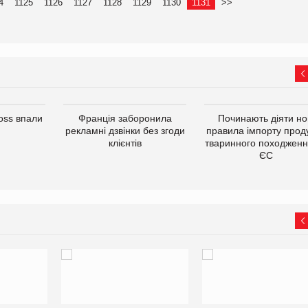
4
1125
1126
1127
1128
1129
1130
1131
>>
oss впали
Франція заборонила
Починають діяти но
рекламні дзвінки без згоди
правила імпорту проду
клієнтів
тваринного походженн
ЄС