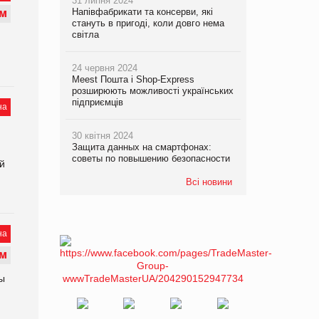
31 липня 2024
Напівфабрикати та консерви, які
М
стануть в пригоді, коли довго нема
світла
24 червня 2024
Meest Пошта і Shop-Express
розширюють можливості українських
підприємців
на
30 квітня 2024
Защита данных на смартфонах:
советы по повышению безопасности
ой
Всі новини
на
М
ы