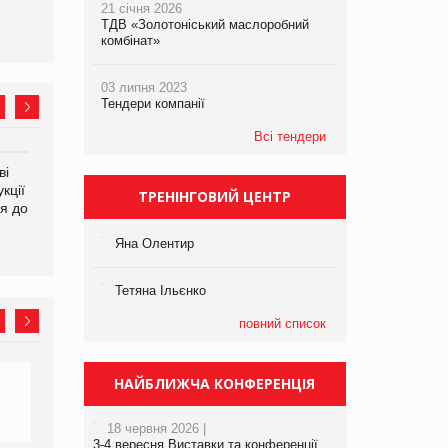
21 січня 2026
ТДВ «Золотоніський маслоробний
комбінат»
03 липня 2023
Тендери компанії
Всі тендери
ві
Аргентина повертається з
ФАО прогнозує зростання
кції
продуктами птахівництва
світових цін на
ТРЕНІНГОВИЙ ЦЕНТР
я до
на європейський ринок
продовольство
Яна Олентир
Тетяна Ільєнко
повний список
НАЙБЛИЖЧА КОНФЕРЕНЦІЯ
18 червня 2026 |
3-4 вересня Виставки та конференції