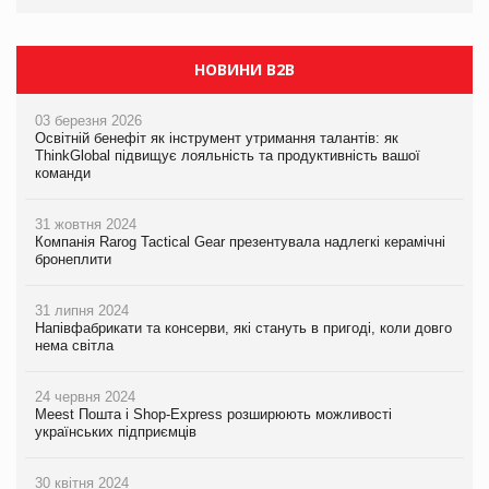
НОВИНИ B2B
03 березня 2026
Освітній бенефіт як інструмент утримання талантів: як
ThinkGlobal підвищує лояльність та продуктивність вашої
команди
31 жовтня 2024
Компанія Rarog Tactical Gear презентувала надлегкі керамічні
бронеплити
31 липня 2024
Напівфабрикати та консерви, які стануть в пригоді, коли довго
нема світла
24 червня 2024
Meest Пошта і Shop-Express розширюють можливості
українських підприємців
30 квітня 2024