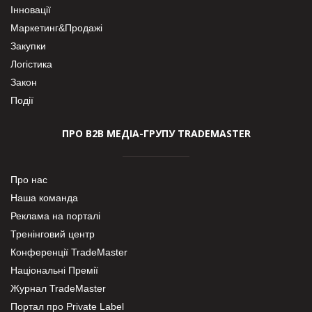
Інновації
Маркетинг&Продажі
Закупки
Логістика
Закон
Події
ПРО В2В МЕДІА-ГРУПУ TRADEMASTER
Про нас
Наша команда
Реклама на порталі
Тренінговий центр
Конференції TradeMaster
Національні Премії
Журнал TradeMaster
Портал про Private Label