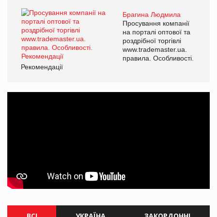
Брагина Людмила
Просування компанії
на порталі оптової та
роздрібної торгівлі
www.trademaster.ua.
правила. Особливості.
Рекомендації
ВСІ
УКРАЇНА
ЗАКОРДОННІ