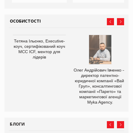
ОСОБИСТОСТІ
Тетяна Ільєнко, Executive-
коуч, сертифікований коуч
МСС ICF, ментор для
лідерів
Олег Андрійович Івченко —
директор патентно-
юридичної компанії «Вайз
Груп», консалтингової
компанії «Парето» та
маркетингової агенції
Myka Agency.
БЛОГИ