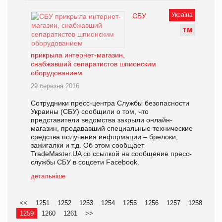
Україна
СБУ
Т
М
прикрыла интернет-магазин,
снабжавший сепаратистов шпионским
оборудованием
29 березня 2016
Сотрудники пресс-центра Службы безопасности
Украины (СБУ) сообщили о том, что
представители ведомства закрыли онлайн-
магазин, продававший специальные технические
средства получения информации – брелоки,
зажигалки и т.д. Об этом сообщает
TradeMaster.UA со ссылкой на сообщение пресс-
службы СБУ в соцсети Facebook.
детальніше
<<
1251
1252
1253
1254
1255
1256
1257
1258
1259
1260
1261
>>