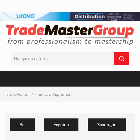
TradeMaster
Новости Украины
Всі
Україна
Закордон