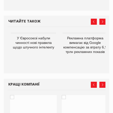
ЧИТАЙТЕ ТАКОЖ
У Євросоюзі набули
Рекламна платформа
го
чинності нові правила
вимагає від Google
щодо штучного інтелекту
компенсацію за втрату 6,9
трлн рекламних показів
КРАЩІ КОМПАНІЇ