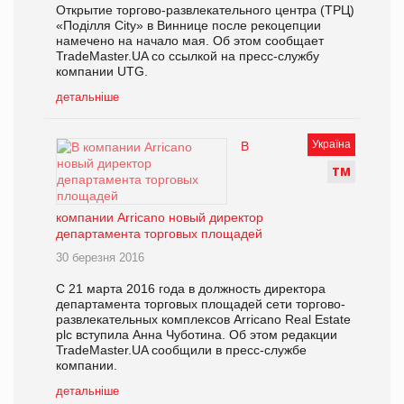
Открытие торгово-развлекательного центра (ТРЦ)
«Поділля City» в Виннице после рекоцепции
намечено на начало мая. Об этом сообщает
TradeMaster.UA со ссылкой на пресс-службу
компании UTG.
детальніше
Україна
В
Т
М
компании Arricano новый директор
департамента торговых площадей
30 березня 2016
C 21 марта 2016 года в должность директора
департамента торговых площадей сети торгово-
развлекательных комплексов Arricanо Real Estate
plc вступила Анна Чуботина. Об этом редакции
TradeMaster.UA сообщили в пресс-службе
компании.
детальніше