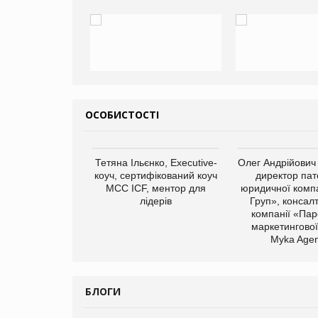
ОСОБИСТОСТІ
арас Ігорович,
Тетяна Ільєнко, Executive-
Олег Андрійович
иробництва ТОВ
коуч, сертифікований коуч
директор пат
Герчак"
МСС ICF, ментор для
юридичної компа
лідерів
Груп», консал
компанії «Пар
маркетингової
Myka Agen
БЛОГИ