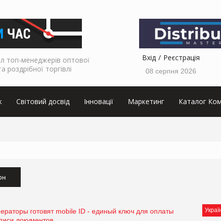
Вхід
Реєстрація
л топ-менеджерів оптової
та роздрібної торгівлі
08 серпня 2026
к
Світовий досвід
Інновації
Маркетинг
Каталог Ком
он
Украї
ераторы готовят mobile ID - единый ключ для оплаты
писи документов