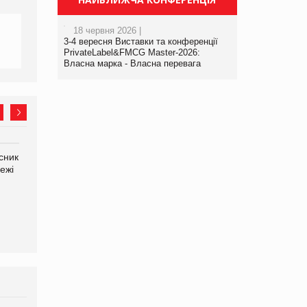
18 червня 2026 |
3-4 вересня Виставки та конференції
PrivateLabel&FMCG Master-2026:
Власна марка - Власна перевага
сник
Олексій Логачов-Михайлов
Яна Сараніна, директор
ежі
Файно маркет Директор
компанії «УкраМарин»
департаменту з
виробництва