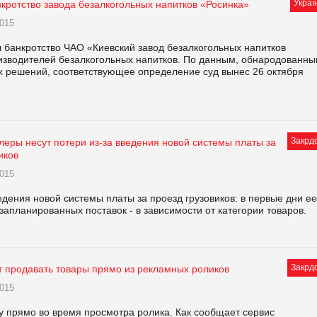
Украї
кротство завода безалкогольных напитков «Росинка»
015
 банкротство ЧАО «Киевский завод безалкогольных напитков
оизводителей безалкогольных напитков. По данным, обнародованн
х решений, соответствующее определение суд вынес 26 октября
Закрд
леры несут потери из-за введения новой системы платы за
иков
015
дения новой системы платы за проезд грузовиков: в первые дни ее
запланированных поставок - в зависимости от категории товаров.
Закрд
т продавать товары прямо из рекламных роликов
015
у прямо во время просмотра ролика. Как сообщает сервис