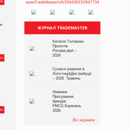
на
ым
ЖУРНАЛ TRADEMASTER
Каталог Головних
Проєктів
PrivateLabel –
2026
он
Сучасні рішення в
Логістиці&Дистрибуції
– 2026. Травень
Новинки.
Просування
брендів
FMCG.Березень
он
2026
Всі журнали