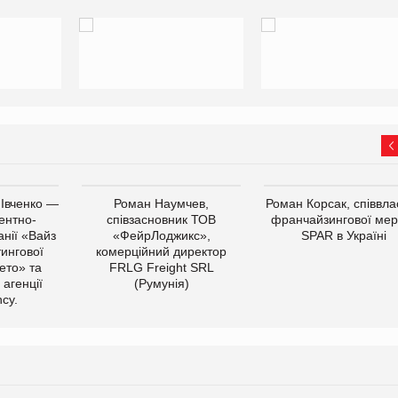
 Івченко —
Роман Наумчев,
Роман Корсак, співвла
ентно-
співзасновник ТОВ
франчайзингової мер
нії «Вайз
«ФейрЛоджикс»,
SPAR в Україні
тингової
комерційний директор
ето» та
FRLG Freight SRL
 агенції
(Румунія)
cy.