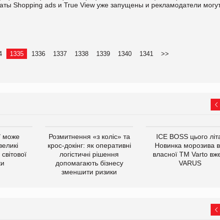
ты Shopping ads и True View уже запущены и рекламодатели могу
4
1335
1336
1337
1338
1339
1340
1341
>>
ї може
Розмитнення «з коліс» та
ICE BOSS цього літ
великі
крос-докінг: як оперативні
Новинка морозива в
світової
логістичні рішення
власної ТМ Varto вж
ки
допомагають бізнесу
VARUS
зменшити ризики