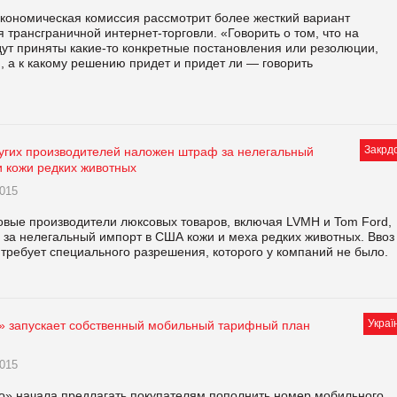
экономическая комиссия рассмотрит более жесткий вариант
 трансграничной интернет-торговли. «Говорить о том, что на
дут приняты какие-то конкретные постановления или резолюции,
, а к какому решению придет и придет ли — говорить
Закрд
угих производителей наложен штраф за нелегальный
и кожи редких животных
015
вые производители люксовых товаров, включая LVMH и Tom Ford,
за нелегальный импорт в США кожи и меха редких животных. Ввоз
 требует специального разрешения, которого у компаний не было.
Украї
» запускает собственный мобильный тарифный план
015
о» начала предлагать покупателям пополнить номер мобильного