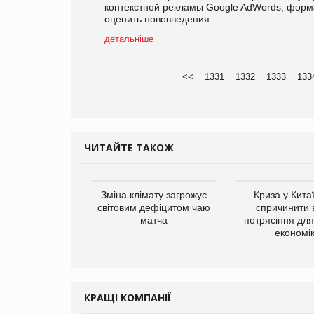
контекстной рекламы Google AdWords, форма
оценить нововведения.
детальніше
<<
1331
1332
1333
133
ЧИТАЙТЕ ТАКОЖ
ує виробника
Зміна клімату загрожує
Криза у Кита
добавок Thorne
світовим дефіцитом чаю
спричинити 
матча
потрясіння для 
економі
КРАЩІ КОМПАНІЇ