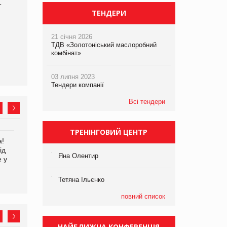
т
ТЕНДЕРИ
21 січня 2026
ТДВ «Золотоніський маслоробний
комбінат»
03 липня 2023
Тендери компанії
Всі тендери
ТРЕНІНГОВИЙ ЦЕНТР
а!
EVA.UA запустила
Kraft Heinz скоротила
ід
кампанію «Хто б знав» про
збиток у першому півріччі
Яна Олентир
е у
асортимент, якого покупці
не очікують побачити на
платформі
Тетяна Ільєнко
повний список
НАЙБЛИЖЧА КОНФЕРЕНЦІЯ