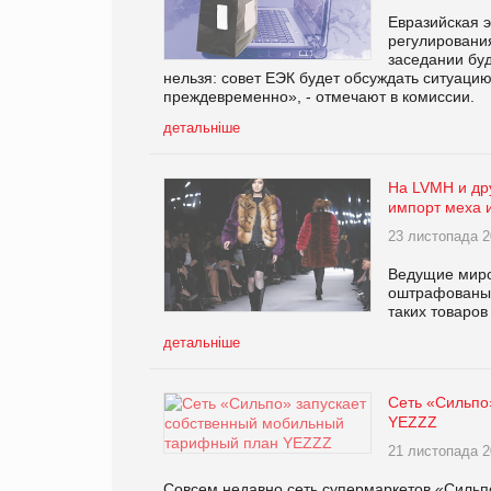
Евразийская 
регулирования
заседании бу
нельзя: совет ЕЭК будет обсуждать ситуацию
преждевременно», - отмечают в комиссии.
детальніше
На LVMH и др
импорт меха 
23 листопада 2
Ведущие миро
оштрафованы 
таких товаров
детальніше
Сеть «Сильпо
YEZZZ
21 листопада 2
Совсем недавно сеть супермаркетов «Сильп