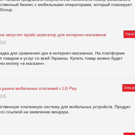
динственный бизнес с мобильными операторами, который планирует
 Group.
Украї
нк запустит прайс-агрегатор для интернет-магазинов
015
адка для сравнения цен в интернет-магазинах. На платформе
товаров и услуг со всей Украины. Купить товар можно будет
ез кнопку «в магазин».
Закрд
а рынок мобильных платежей с LG Pay
015
бственную платежную систему для мобильных устройств. Продукт
 со ссылкой на заявление вендора.