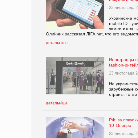
23 листопада 2
Украинские мо
mobile ID - 
заместитель г
Олийник рассказал ЛІГА.net, что его ведомс
детальніше
Иностранцы в
fashion-ритей
23 листопада 2
На украинском
зарубежные с
страны, то в 
детальніше
РФ: за покупк
10-15 евро
23 листопада 2