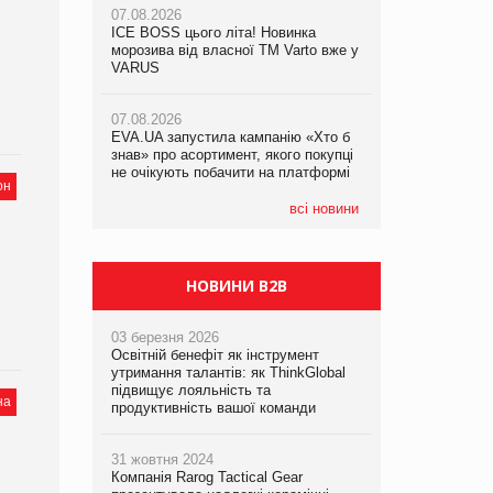
07.08.2026
ICE BOSS цього літа! Новинка
06.08.2026
07.08.2026
морозива від власної ТМ Varto вже у
Смачна новинка для хвостатих: у
Франція заборонила рекламні дзвінки
VARUS
VARUS з’явилися паучі Varto Paw
без згоди клієнтів
expert від власної ТМ Varto!
07.08.2026
EVA.UA запустила кампанію «Хто б
05.08.2026
знав» про асортимент, якого покупці
Мережа супермаркетів VARUS купує
не очікують побачити на платформі
мережу магазинів формату
он
convenience store КОЛО: об’єднана
компанія налічуватиме 374 магазини
всі новини
НОВИНИ B2B
03 березня 2026
Освітній бенефіт як інструмент
утримання талантів: як ThinkGlobal
підвищує лояльність та
на
продуктивність вашої команди
31 жовтня 2024
Компанія Rarog Tactical Gear