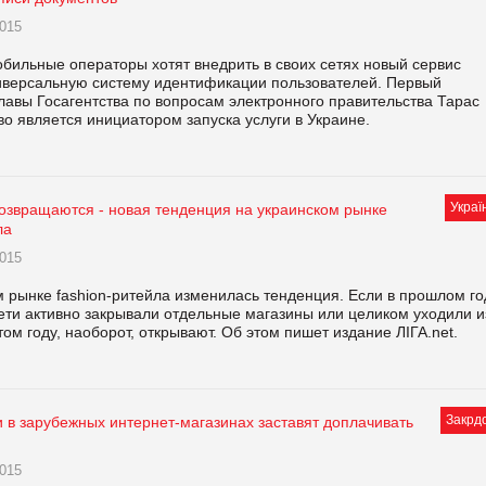
015
бильные операторы хотят внедрить в своих сетях новый сервис
универсальную систему идентификации пользователей. Первый
лавы Госагентства по вопросам электронного правительства Тарас
тво является инициатором запуска услуги в Украине.
Украї
озвращаются - новая тенденция на украинском рынке
ла
015
 рынке fashion-ритейла изменилась тенденция. Если в прошлом го
ети активно закрывали отдельные магазины или целиком уходили и
этом году, наоборот, открывают. Об этом пишет издание ЛІГА.net.
Закрд
и в зарубежных интернет-магазинах заставят доплачивать
015