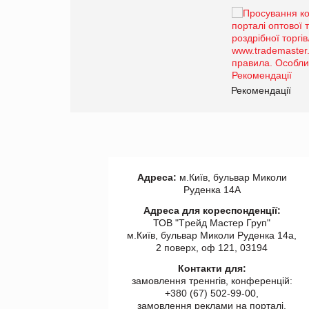
Брагина Людмила
Просування компанії на
порталі оптової та
роздрібної торгівлі
www.trademaster.ua.
правила. Особливості.
ії
Рекомендації
Адреса:
м.Київ, бульвар Миколи
Руденка 14А
Адреса для кореспонденції:
ТОВ "Tрейд Мастер Груп"
м.Київ, бульвар Миколи Руденка 14а,
2 поверх, оф 121, 03194
Контакти для:
замовлення треннгів, конференцій:
+380 (67) 502-99-00,
замовлення реклами на порталі,