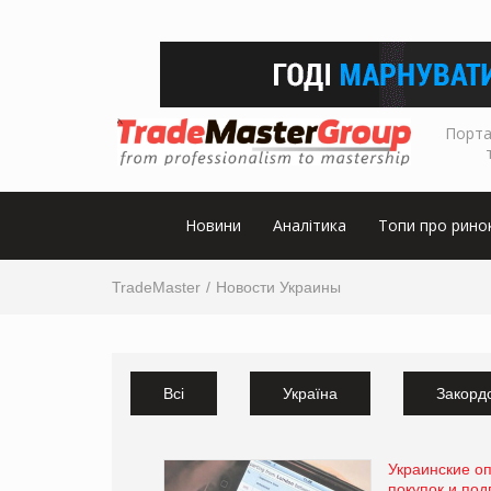
Порта
Новини
Аналітика
Топи про рино
TradeMaster
Новости Украины
Всі
Україна
Закорд
Украинские оп
покупок и под