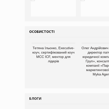
ОСОБИСТОСТІ
Тетяна Ільєнко, Executive-
Олег Андрійович
коуч, сертифікований коуч
директор пат
МСС ICF, ментор для
юридичної компа
лідерів
Груп», консал
компанії «Пар
маркетингової
арас Ігорович,
Myka Agen
иробництва ТОВ
Герчак"
БЛОГИ