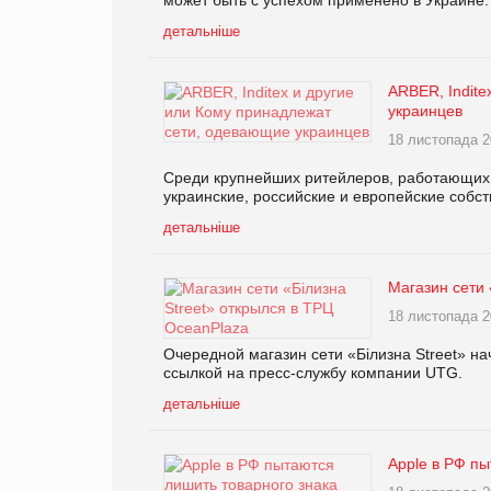
может быть с успехом применено в Украине.
детальніше
ARBER, Indite
украинцев
18 листопада 2
Среди крупнейших ритейлеров, работающих в
украинские, российские и европейские собст
детальніше
Магазин сети 
18 листопада 2
Очередной магазин сети «Білизна Street» н
ссылкой на пресс-службу компании UTG.
детальніше
Apple в РФ пы