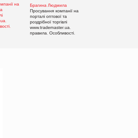
Брагина Людмила
Просування компанії на
порталі оптової та
роздрібної торгівлі
www.trademaster.ua.
правила. Особливості.
Рекомендації