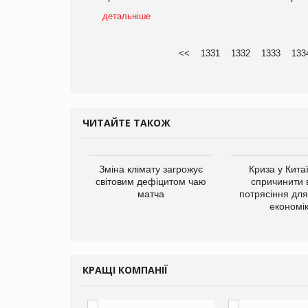
детальніше
<<
1331
1332
1333
133
ЧИТАЙТЕ ТАКОЖ
ує виробника
Зміна клімату загрожує
Криза у Кита
добавок Thorne
світовим дефіцитом чаю
спричинити 
матча
потрясіння для 
економі
КРАЩІ КОМПАНІЇ