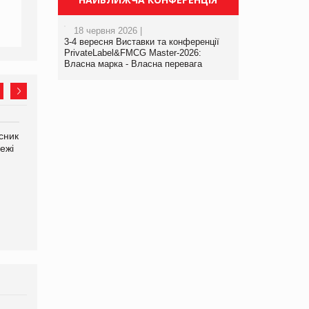
18 червня 2026 |
3-4 вересня Виставки та конференції
PrivateLabel&FMCG Master-2026:
Власна марка - Власна перевага
сник
Олексій Логачов-Михайлов
Яна Сараніна, директор
ежі
Файно маркет Директор
компанії «УкраМарин»
департаменту з
виробництва