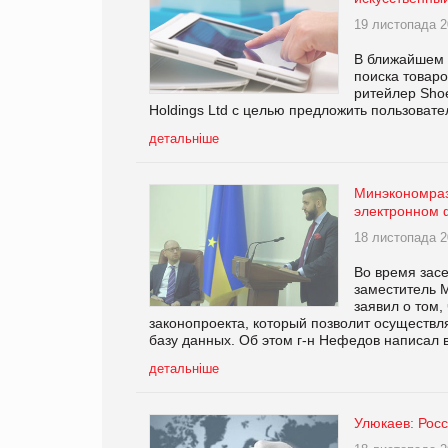
19 листопада 2
В ближайшем 
поиска товаро
ритейлер Shoe
Holdings Ltd с целью предложить пользоват
детальніше
Минэкономразв
электронном
18 листопада 2
Во время зас
заместитель 
заявил о том,
законопроекта, который позволит осуществл
базу данных. Об этом г-н Нефедов написал 
детальніше
Улюкаев: Рос