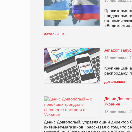
18 листопада 2
Правительство
продовольств
экономическо
«Ведомости».
детальніше
Amazon запус
18 листопада 2
Крупнейший а
распродажу, 
детальніше
Денис Довгоп
Украине
18 листопада 2
Денис Довгополый, управляющий директор G
интернет-магазинов» рассказал о том, что с