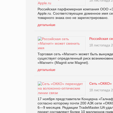
18 листопада 2
Российская парфюмерная компания ООО «Эп
Apple.ru. Соответствующее доменное имя се
товарного знака оно не зарегистрировано.
детальніше
Российская с
18 листопада 2
Торговая сеть «Магнит» может быть вынужде
существует определенный риск возникновен
«Магнит» (Magnit или Magnet).
детальніше
Сеть «ОККО» 
18 листопада 2
17 ноября представители Концерна «Галнаф
согласно которому почти 200 АЗК сети «ОКК
6―9 месяцев. Редакции TradeMaster.UA удал
проект составляют более 10 миллионов грив