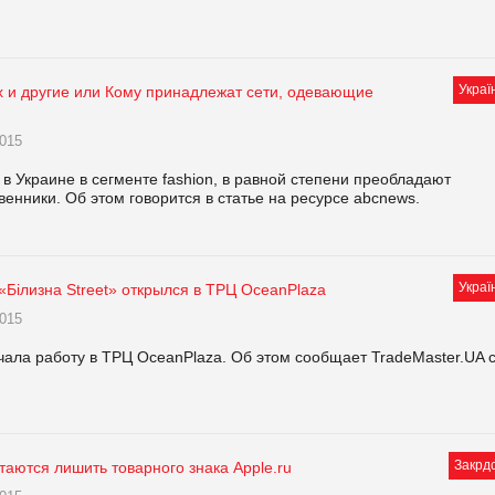
Украї
x и другие или Кому принадлежат сети, одевающие
015
 Украине в сегменте fashion, в равной степени преобладают
венники. Об этом говорится в статье на ресурсе abcnews.
Украї
«Білизна Street» открылся в ТРЦ OceanPlaza
015
ачала работу в ТРЦ OceanPlaza. Об этом сообщает TradeMaster.UA 
Закрд
таются лишить товарного знака Apple.ru