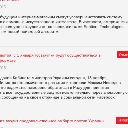
015
будущем интернет-магазины смогут усовершенствовать систему
в с помощью искусственного интеллекта. В частности, американски
s.com уже сотрудничает со специалистами Sentient Technologies
елям новый поисковой алгоритм.
Украї
ития: с 1 января госзакупки будут осуществляться в
 формате
015
едания Кабинета министров Украины сегодня, 18 ноября,
Министра экономического развития и торговли Максим Нефедов
 что ведомство намерено обратиться в Раду для принятия
ять все государственные закупки исключительно через электронную
в сообщении на своей странице в социальной сети Facebook.
Закрд
сия вводит продовольственное эмбарго против Украины