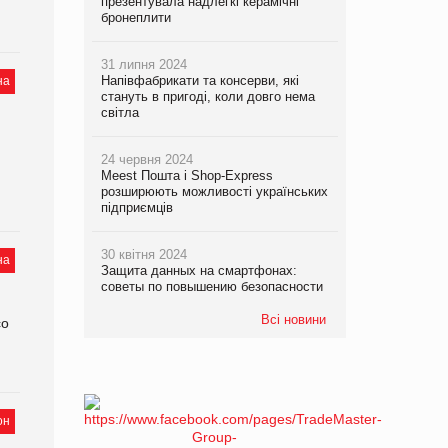
презентувала надлегкі керамічні
бронеплити
31 липня 2024
Напівфабрикати та консерви, які
на
стануть в пригоді, коли довго нема
світла
24 червня 2024
Meest Пошта і Shop-Express
розширюють можливості українських
підприємців
30 квітня 2024
на
Защита данных на смартфонах:
советы по повышению безопасности
Всі новини
со
он