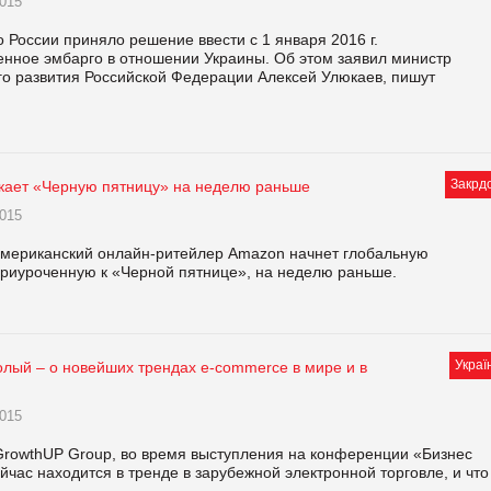
015
 России приняло решение ввести с 1 января 2016 г.
енное эмбарго в отношении Украины. Об этом заявил министр
го развития Российской Федерации Алексей Улюкаев, пишут
Закрд
кает «Черную пятницу» на неделю раньше
015
мериканский онлайн-ритейлер Amazon начнет глобальную
приуроченную к «Черной пятнице», на неделю раньше.
Украї
олый – о новейших трендах e-commerce в мире и в
015
rowthUP Group, во время выступления на конференции «Бизнес
ейчас находится в тренде в зарубежной электронной торговле, и что