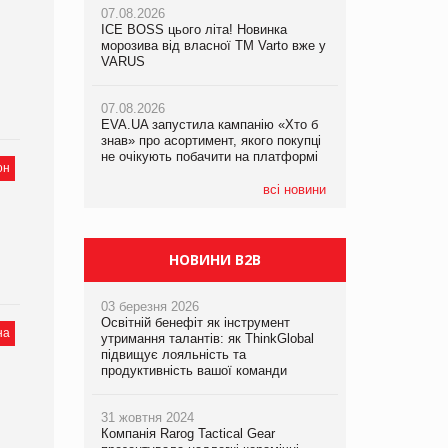
07.08.2026
ICE BOSS цього літа! Новинка
06.08.2026
07.08.2026
морозива від власної ТМ Varto вже у
Смачна новинка для хвостатих: у
Франція заборонила рекламні дзвінки
VARUS
VARUS з’явилися паучі Varto Paw
без згоди клієнтів
expert від власної ТМ Varto!
07.08.2026
EVA.UA запустила кампанію «Хто б
05.08.2026
знав» про асортимент, якого покупці
Мережа супермаркетів VARUS купує
не очікують побачити на платформі
мережу магазинів формату
он
convenience store КОЛО: об’єднана
компанія налічуватиме 374 магазини
всі новини
НОВИНИ B2B
03 березня 2026
Освітній бенефіт як інструмент
на
утримання талантів: як ThinkGlobal
підвищує лояльність та
продуктивність вашої команди
31 жовтня 2024
Компанія Rarog Tactical Gear