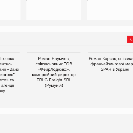
 Івченко —
Роман Наумчев,
Роман Корсак, співвла
ентно-
співзасновник ТОВ
франчайзингової мер
нії «Вайз
«ФейрЛоджикс»,
SPAR в Україні
тингової
комерційний директор
ето» та
FRLG Freight SRL
 агенції
(Румунія)
cy.