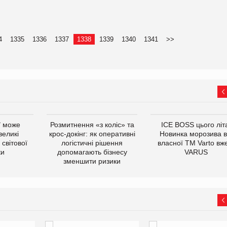
4
1335
1336
1337
1338
1339
1340
1341
>>
ї може
Розмитнення «з коліс» та
ICE BOSS цього літ
великі
крос-докінг: як оперативні
Новинка морозива в
світової
логістичні рішення
власної ТМ Varto вж
ки
допомагають бізнесу
VARUS
зменшити ризики