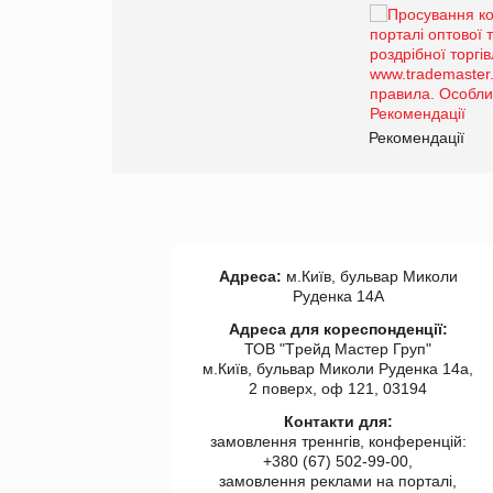
Брагина Людмила
Просування компанії на
порталі оптової та
роздрібної торгівлі
www.trademaster.ua.
правила. Особливості.
ії
Рекомендації
Адреса:
м.Київ, бульвар Миколи
Руденка 14А
Адреса для кореспонденції:
ТОВ "Tрейд Мастер Груп"
м.Київ, бульвар Миколи Руденка 14а,
2 поверх, оф 121, 03194
Контакти для:
замовлення треннгів, конференцій:
+380 (67) 502-99-00,
замовлення реклами на порталі,