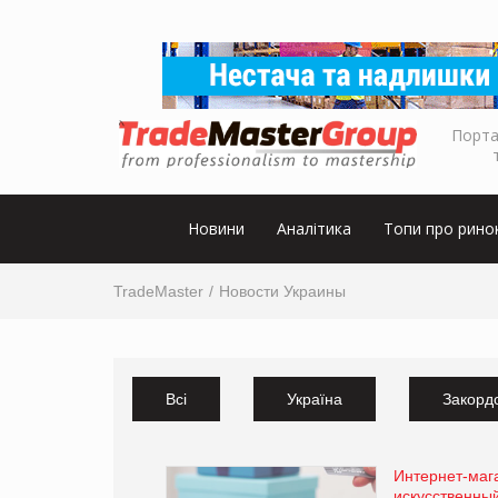
Порта
Новини
Аналітика
Топи про рино
TradeMaster
Новости Украины
Всі
Україна
Закорд
Интернет-маг
искусственны