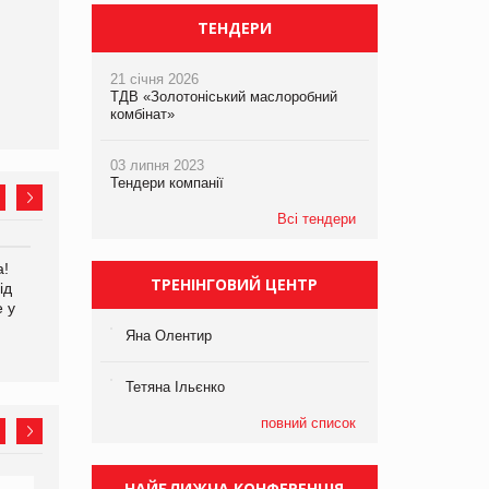
ТЕНДЕРИ
21 січня 2026
ТДВ «Золотоніський маслоробний
комбінат»
03 липня 2023
Тендери компанії
Всі тендери
а!
EVA.UA запустила
Kraft Heinz скоротила
ТРЕНІНГОВИЙ ЦЕНТР
ід
кампанію «Хто б знав» про
збиток у першому півріччі
е у
асортимент, якого покупці
не очікують побачити на
Яна Олентир
платформі
Тетяна Ільєнко
повний список
НАЙБЛИЖЧА КОНФЕРЕНЦІЯ