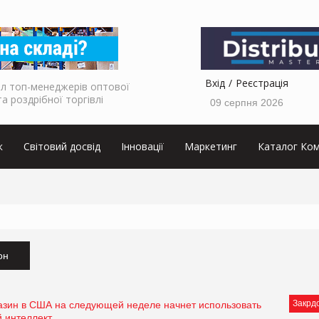
Вхід
Реєстрація
л топ-менеджерів оптової
та роздрібної торгівлі
09 серпня 2026
к
Світовий досвід
Інновації
Маркетинг
Каталог Ком
он
Закрд
азин в США на следующей неделе начнет использовать
й интеллект