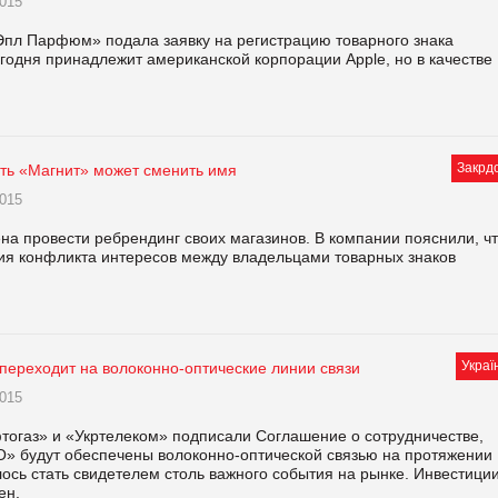
015
л Парфюм» подала заявку на регистрацию товарного знака
годня принадлежит американской корпорации Apple, но в качестве
Закрд
еть «Магнит» может сменить имя
015
на провести ребрендинг своих магазинов. В компании пояснили, ч
ия конфликта интересов между владельцами товарных знаков
Украї
переходит на волоконно-оптические линии связи
015
тогаз» и «Укртелеком» подписали Соглашение о сотрудничестве,
О» будут обеспечены волоконно-оптической связью на протяжении
ось стать свидетелем столь важного события на рынке. Инвестиции
ен.