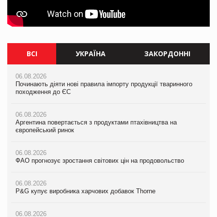
ВСІ
УКРАЇНА
ЗАКОРДОННІ
06.08.2026
06.08.2026
06.08.2026
Починають діяти нові правила імпорту продукції тваринного
Смачна новинка для хвостатих: у VARUS з’явилися паучі
Починають діяти нові правила імпорту продукції тваринного
походження до ЄС
Varto Paw expert від власної ТМ Varto!
походження до ЄС
06.08.2026
05.08.2026
06.08.2026
Аргентина повертається з продуктами птахівництва на
Мережа супермаркетів VARUS купує мережу магазинів
Аргентина повертається з продуктами птахівництва на
європейський ринок
формату convenience store КОЛО: об’єднана компанія
європейський ринок
налічуватиме 374 магазини
06.08.2026
06.08.2026
ФАО прогнозує зростання світових цін на продовольство
05.08.2026
ФАО прогнозує зростання світових цін на продовольство
Російська атака 5 серпня стала одним із наймасштабніших
ударів по українському бізнесу за час повномасштабної війни
06.08.2026
06.08.2026
P&G купує виробника харчових добавок Thorne
P&G купує виробника харчових добавок Thorne
05.08.2026
Смачне поповнення дитячого меню: у VARUS з’явилися
06.08.2026
06.08.2026
новинки від ТМ ТОКЕРИ