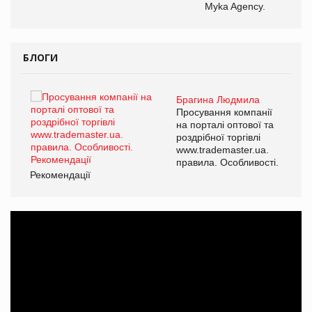
Myka Agency.
БЛОГИ
Брагина Людмила
ї
Просування компанії
а
на порталі оптової та
роздрібної торгівлі
www.trademaster.ua.
і.
правила. Особливості.
Рекомендації
Ре