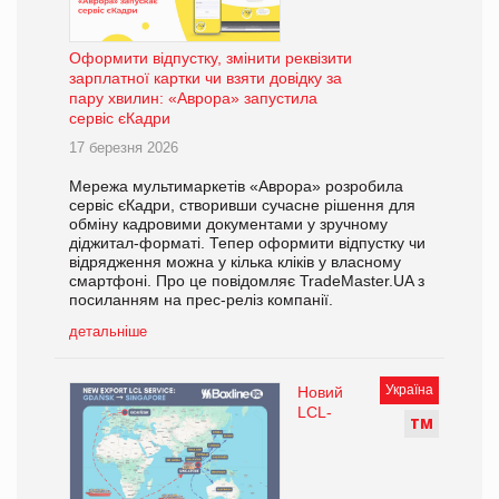
Оформити відпустку, змінити реквізити
зарплатної картки чи взяти довідку за
пару хвилин: «Аврора» запустила
сервіс єКадри
17 березня 2026
Мережа мультимаркетів «Аврора» розробила
сервіс єКадри, створивши сучасне рішення для
обміну кадровими документами у зручному
діджитал-форматі. Тепер оформити відпустку чи
відрядження можна у кілька кліків у власному
смартфоні. Про це повідомляє TradeMaster.UA з
посиланням на прес-реліз компанії.
детальніше
Україна
Новий
LCL-
Т
М