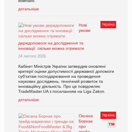
компанії.
детальніше
Україна
Нові
умови
держдопомоги на дослідження та
інновації: скільки можна отримати
24 лютого 2026
Кабінет Міністрів України затвердив оновлені
критерії оцінки допустимості державної допомоги
суб'єктам господарювання на проведення
наукових досліджень, технічний розвиток та
інноваційну діяльність. Про це повідомляє
TradeMaster.UA з посиланням на Liga Zakon.
детальніше
Україна
Оксана
Борнак
Т
М
про
трейд-