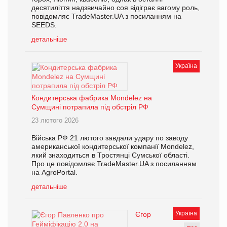
десятиліття надзвичайно соя відіграє вагому роль,
повідомляє TradeMaster.UA з посиланням на
SEEDS.
детальніше
Україна
Кондитерська фабрика Mondelez на
Сумщині потрапила під обстріл РФ
23 лютого 2026
Війська РФ 21 лютого завдали удару по заводу
американської кондитерської компанії Mondelez,
який знаходиться в Тростянці Сумської області.
Про це повідомляє TradeMaster.UA з посиланням
на AgroPortal.
детальніше
Україна
Єгор