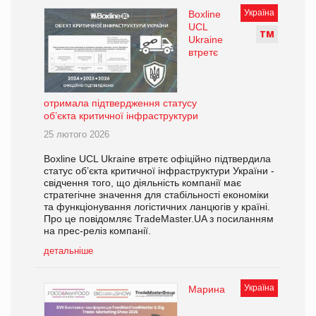
Україна
Boxline
UCL
Т
М
Ukraine
втретє
отримала підтвердження статусу
об’єкта критичної інфраструктури
25 лютого 2026
Boxline UCL Ukraine втретє офіційно підтвердила
статус об’єкта критичної інфраструктури України -
свідчення того, що діяльність компанії має
стратегічне значення для стабільності економіки
та функціонування логістичних ланцюгів у країні.
Про це повідомляє TradeMaster.UA з посиланням
на прес-реліз компанії.
детальніше
Україна
Марина