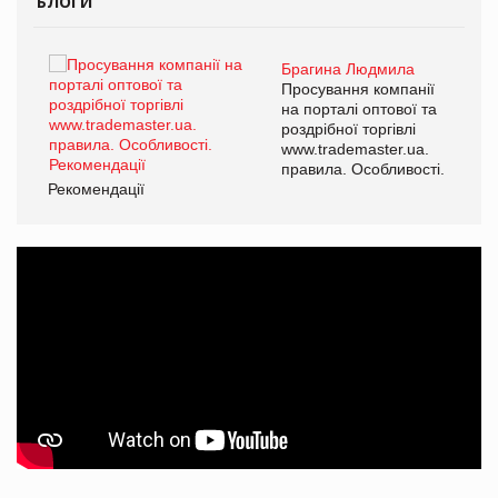
БЛОГИ
Брагина Людмила
ї
Просування компанії
а
на порталі оптової та
роздрібної торгівлі
www.trademaster.ua.
і.
правила. Особливості.
Рекомендації
Ре