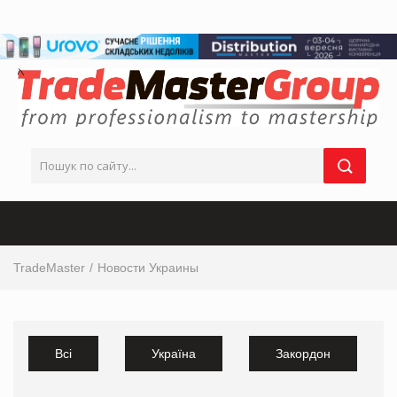
TradeMaster
Новости Украины
Всі
Україна
Закордон