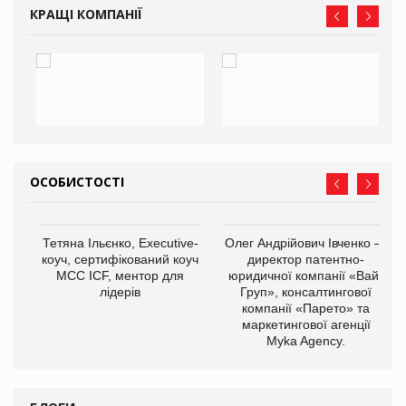
КРАЩІ КОМПАНІЇ
ОСОБИСТОСТІ
,
Тетяна Ільєнко, Executive-
Олег Андрійович Івченко —
ОВ
коуч, сертифікований коуч
директор патентно-
МСС ICF, ментор для
юридичної компанії «Вайз
лідерів
Груп», консалтингової
компанії «Парето» та
маркетингової агенції
Myka Agency.