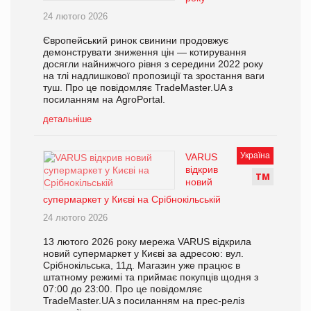
24 лютого 2026
Європейський ринок свинини продовжує
демонструвати зниження цін — котирування
досягли найнижчого рівня з середини 2022 року
на тлі надлишкової пропозиції та зростання ваги
туш. Про це повідомляє TradeMaster.UA з
посиланням на AgroPortal.
детальніше
Україна
VARUS
відкрив
Т
М
новий
супермаркет у Києві на Срібнокільській
24 лютого 2026
13 лютого 2026 року мережа VARUS відкрила
новий супермаркет у Києві за адресою: вул.
Срібнокільська, 11д. Магазин уже працює в
штатному режимі та приймає покупців щодня з
07:00 до 23:00. Про це повідомляє
TradeMaster.UA з посиланням на прес-реліз