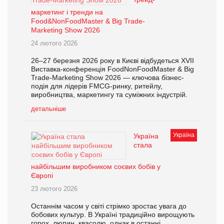
маркетинг і тренди на
Food&NonFoodMaster & Big Trade-
Marketing Show 2026
24 лютого 2026
26–27 березня 2026 року в Києві відбудеться XVII
Виставка-конференція FoodNonFoodMaster & Big
Trade-Marketing Show 2026 — ключова бізнес-
подія для лідерів FMCG-ринку, ритейлу,
виробництва, маркетингу та суміжних індустрій.
детальніше
Україна
Україна
стала
найбільшим виробником соєвих бобів у
Європі
23 лютого 2026
Останнім часом у світі стрімко зростає увага до
бобових культур. В Україні традиційно вирощують
горох, люпин, квасолю, однак в останні