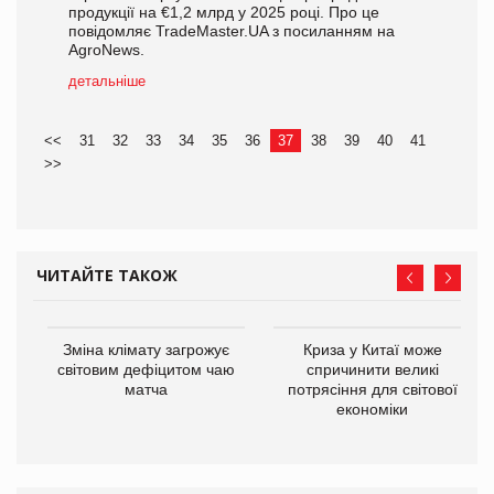
продукції на €1,2 млрд у 2025 році. Про це
повідомляє TradeMaster.UA з посиланням на
AgroNews.
детальніше
<<
31
32
33
34
35
36
37
38
39
40
41
>>
ЧИТАЙТЕ ТАКОЖ
Зміна клімату загрожує
Криза у Китаї може
ne
світовим дефіцитом чаю
спричинити великі
матча
потрясіння для світової
економіки