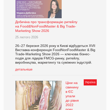
Добичіна про трансформацію ритейлу
на Food&NonFoodMaster & Big Trade-
Marketing Show 2026
25 лютого 2026
26–27 березня 2026 року в Києві відбудеться XVII
Виставка-конференція FoodNonFoodMaster & Big
Trade-Marketing Show 2026 — ключова бізнес-
подія для лідерів FMCG-ринку, ритейлу,
виробництва, маркетингу та суміжних індустрій.
детальніше
Україна
Ціни на
свинину
в ЄС
упали
до рівня
2022
року