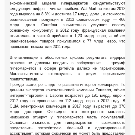
экономической модели гипермаркетов свидетельствуют
следующие цифры – чистая прибыль Wal-Mart по итогам 2012
года выросла на 8,3% и достигла 17 млрд. долл., а стоимость
реализованной продукции в 2013 финансовом году — 466
млрд. долл. Carrefour значительно уступает своему
основному конкуренту: в 2012 году французская компания
отчиталась о чистой прибыли в 1,23 млрд. евро, а объем
реализованных товаров приблизился к 77 млрд. евро, что
превышает показатели 2011 года.
Впечатляющие в абсолютных цифрах результаты лидеров
отрасли не должны вводить в заблуждение — триумф
гипермаркетов в сфере ритейла далеко не гарантирован.
Магазины-гиганты столкнулись с двумя серьезными
препятствиями.
Прежде всего, речь идет о развитии интернет-коммерции. По
данным экспертов консалтинговой компании Forrester, объем
интернет-торговли в Европе возрастет до 191 млрд. евро к
2017 году по сравнению со 112 млрд. евро в 2012 году. В
США электронная коммерция в 2017 году вырастет до 370
млрд. долларов. Очевидно, что электронные магазины
неизбежно отберут у гипермаркетов часть покупателей.
Основная опасность для гипермаркетов - возможность
представить потребителю больший и адаптированный
ассортимент, который физически не может быть представлен