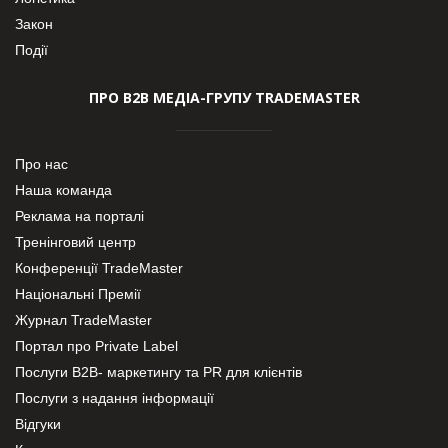
Закон
Події
ПРО В2В МЕДІА-ГРУПУ TRADEMASTER
Про нас
Наша команда
Реклама на порталі
Тренінговий центр
Конференції TradeMaster
Національні Премії
Журнал TradeMaster
Портал про Private Label
Послуги В2В- маркетингу та PR для клієнтів
Послуги з надання інформації
Відгуки