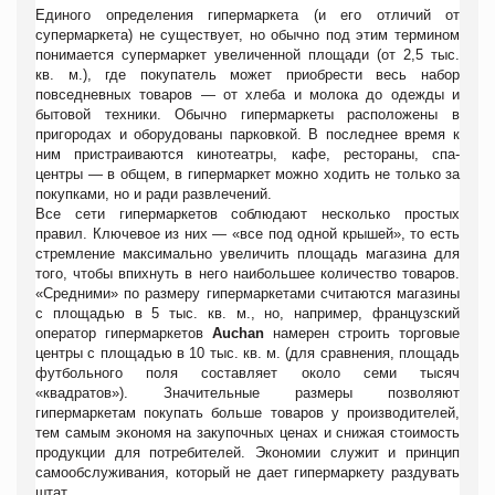
Единого определения гипермаркета (и его отличий от
супермаркета) не существует, но обычно под этим термином
понимается супермаркет увеличенной площади (от 2,5 тыс.
кв. м.), где покупатель может приобрести весь набор
повседневных товаров — от хлеба и молока до одежды и
бытовой техники. Обычно гипермаркеты расположены в
пригородах и оборудованы парковкой. В последнее время к
ним пристраиваются кинотеатры, кафе, рестораны, спа-
центры — в общем, в гипермаркет можно ходить не только за
покупками, но и ради развлечений.
Все сети гипермаркетов соблюдают несколько простых
правил. Ключевое из них — «все под одной крышей», то есть
стремление максимально увеличить площадь магазина для
того, чтобы впихнуть в него наибольшее количество товаров.
«Средними» по размеру гипермаркетами считаются магазины
с площадью в 5 тыс. кв. м., но, например, французский
оператор гипермаркетов
Auchan
намерен строить торговые
центры с площадью в 10 тыс. кв. м. (для сравнения, площадь
футбольного поля составляет около семи тысяч
«квадратов»). Значительные размеры позволяют
гипермаркетам покупать больше товаров у производителей,
тем самым экономя на закупочных ценах и снижая стоимость
продукции для потребителей. Экономии служит и принцип
самообслуживания, который не дает гипермаркету раздувать
штат.