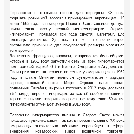
Первенство в открытии нового для середины XX века
формата розничной торговли принадлежит европейцам. 15
июня 1963 года в пригороде Парижа, Сен-Женевьев-де-Буа,
начал свою работу первый мега-супермаркет (термин
«гипермаркет» появился три года спустя)
Carrefour
. Его
площадь достигала 2,5 тыс. кв. м., что почти втрое
превышало привычные для покупателей размеры магазинов
того времени.
Достижение французов, впрочем, оспаривается бельгийцами,
которые в 1961 году запустили сеть из трех гипермаркетов
под торговой маркой GB в Брюгге, Одергеме и Андерлехте.
Свои притязания на первенство есть и у американцев: в 1962
году в штате Мичиган появился супер-магазин «Тридцать
акров», открытый сетью Meijer. Однако только после
появления Carrefour, выручка которого в 2012 году достигла
76,1 млрд. евро, о гипермаркетах как об особом явлении в
торговле начали говорить всерьез, поэтому свое 50-летие
гипермаркеты отмечают именно в 2013 году.
Появление гипермаркетов именно в Старом Свете может
показаться удивительным, так как в первой половине XX века
американцы значительно обгоняли европейцев в сфере
внедрения новаторских видов розничной торговли.