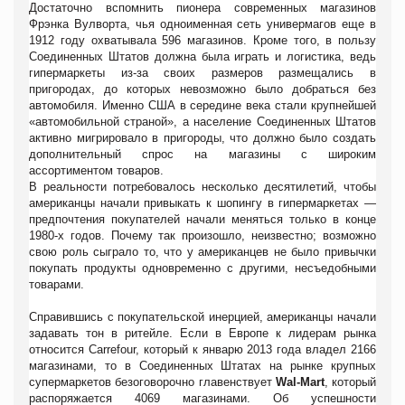
Достаточно вспомнить пионера современных магазинов
Фрэнка Вулворта, чья одноименная сеть универмагов еще в
1912 году охватывала 596 магазинов. Кроме того, в пользу
Соединенных Штатов должна была играть и логистика, ведь
гипермаркеты из-за своих размеров размещались в
пригородах, до которых невозможно было добраться без
автомобиля. Именно США в середине века стали крупнейшей
«автомобильной страной», а население Соединенных Штатов
активно мигрировало в пригороды, что должно было создать
дополнительный спрос на магазины с широким
ассортиментом товаров.
В реальности потребовалось несколько десятилетий, чтобы
американцы начали привыкать к шопингу в гипермаркетах —
предпочтения покупателей начали меняться только в конце
1980-х годов. Почему так произошло, неизвестно; возможно
свою роль сыграло то, что у американцев не было привычки
покупать продукты одновременно с другими, несъедобными
товарами.
Справившись с покупательской инерцией, американцы начали
задавать тон в ритейле. Если в Европе к лидерам рынка
относится Carrefour, который к январю 2013 года владел 2166
магазинами, то в Соединенных Штатах на рынке крупных
супермаркетов безоговорочно главенствует
Wal-Mart
, который
распоряжается 4069 магазинами. Об успешности