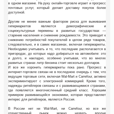
в одном магазине. На руку онлайн-торговле играет и прогресс
почтовых услуг, который делает доставку покупок более
доступной.
Другим не менее важным фактором риска для выживания
гипермаркетов являются демографические и
социокультурные перемены в развитых государствах —
старение населения и снижение рождаемости. Это приводит к
снижению потребностей покупателей в целом ряде товаров,
следовательно, и в самих магазинах, включая гипермаркеты.
Необходимо учитывать и то, что последние располагаются в
пригородах, до которых надо добираться на автомобиле: это
и долго, и накладно, особенно учитывая, что во многих
развитых странах литр бензина стоит несколько долларов.
И все же хоронить гипермаркеты пока рано. Прогресс в
интернет-торговле связан не в последнюю очередь с тем, что
ведущие торговые сети, включая Wal-Mart и Carrefour, активно
экспериментируют с электронной коммерцией. Кроме того,
надежды ритейлеров связаны и с развивающимися странами,
где появляется многочисленный средний класс. Хорошим
примером развивающейся экономики, которая представляет
интерес для ритейлеров, является Россия.
В России нет ни Wal-Mart, ни Carrefour, но все же
отечественный рынок можно назвать вполне