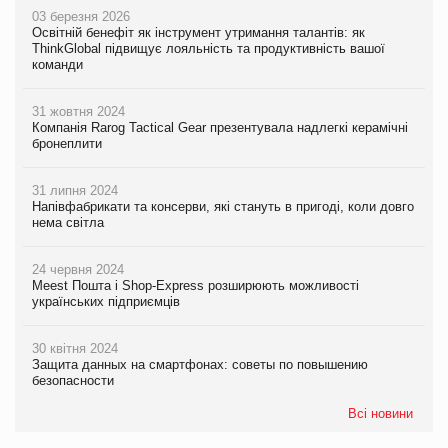
03 березня 2026
Освітній бенефіт як інструмент утримання талантів: як
ThinkGlobal підвищує лояльність та продуктивність вашої
команди
31 жовтня 2024
Компанія Rarog Tactical Gear презентувала надлегкі керамічні
бронеплити
31 липня 2024
Напівфабрикати та консерви, які стануть в пригоді, коли довго
нема світла
24 червня 2024
Meest Пошта і Shop-Express розширюють можливості
українських підприємців
30 квітня 2024
Защита данных на смартфонах: советы по повышению
безопасности
Всі новини