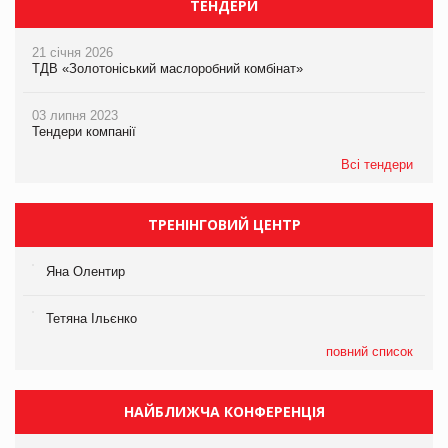
ТЕНДЕРИ
21 січня 2026
ТДВ «Золотоніський маслоробний комбінат»
03 липня 2023
Тендери компанії
Всі тендери
ТРЕНІНГОВИЙ ЦЕНТР
Яна Олентир
Тетяна Ільєнко
повний список
НАЙБЛИЖЧА КОНФЕРЕНЦІЯ