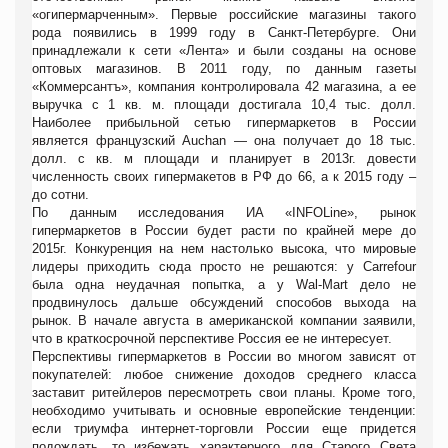
«огипермарченным». Первые российские магазины такого
рода появились в 1999 году в Санкт-Петербурге. Они
принадлежали к сети «Лента» и были созданы на основе
оптовых магазинов. В 2011 году, по данным газеты
«Коммерсантъ», компания контролировала 42 магазина, а ее
выручка с 1 кв. м. площади достигала 10,4 тыс. долл.
Наиболее прибыльной сетью гипермаркетов в России
является французский Auchan — она получает до 18 тыс.
долл. с кв. м площади и планирует в 2013г. довести
численность своих гипермакетов в РФ до 66, а к 2015 году –
до сотни.
По данным исследования ИА «INFOLine», рынок
гипермаркетов в России будет расти по крайней мере до
2015г. Конкуренция на нем настолько высока, что мировые
лидеры приходить сюда просто не решаются: у Carrefour
была
одна неудачная попытка, а у Wal-Mart дело не
продвинулось дальше обсуждений способов выхода на
рынок. В начале августа в американской компании заявили,
что в краткосрочной перспективе Россия ее не интересует.
Перспективы гипермаркетов в России во многом зависят от
покупателей: любое снижение доходов среднего класса
заставит ритейлеров пересмотреть свои планы. Кроме того,
необходимо учитывать и основные европейские тенденции:
если триумфа интернет-торговли России еще придется
подождать, то избежать характерного для Старого Света