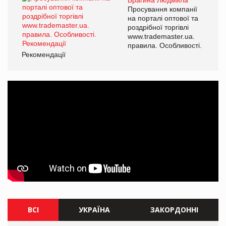
Просування компанії
на порталі оптової та
роздрібної торгівлі
www.trademaster.ua.
правила. Особливості.
Рекомендації
ВСІ
УКРАЇНА
ЗАКОРДОННІ