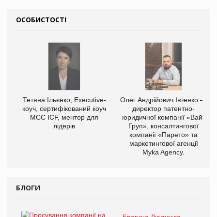
ОСОБИСТОСТІ
Тетяна Ільєнко, Executive-
Олег Андрійович Івченко —
коуч, сертифікований коуч
директор патентно-
МСС ICF, ментор для
юридичної компанії «Вайз
лідерів
Груп», консалтингової
компанії «Парето» та
маркетингової агенції
Myka Agency.
БЛОГИ
Брагина Людмила