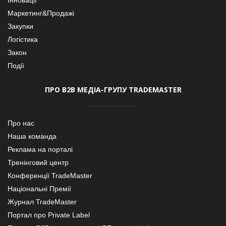
Маркетинг&Продажі
Закупки
Логістика
Закон
Події
ПРО В2В МЕДІА-ГРУПУ TRADEMASTER
Про нас
Наша команда
Реклама на порталі
Тренінговий центр
Конференції TradeMaster
Національні Премії
Журнал TradeMaster
Портал про Private Label