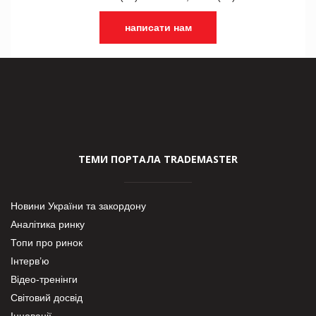
написати нам
ТЕМИ ПОРТАЛА TRADEMASTER
Новини України та закордону
Аналітика ринку
Топи про ринок
Інтерв’ю
Відео-тренінги
Світовий досвід
Інновації