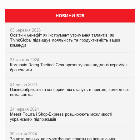
НОВИНИ B2B
03 березня 2026
Освітній бенефіт як інструмент утримання талантів: як
ThinkGlobal підвищує лояльність та продуктивність вашої
команди
31 жовтня 2024
Компанія Rarog Tactical Gear презентувала надлегкі керамічні
бронеплити
31 липня 2024
Напівфабрикати та консерви, які стануть в пригоді, коли довго
нема світла
24 червня 2024
Meest Пошта і Shop-Express розширюють можливості
українських підприємців
30 квітня 2024
Защита данных на смартфонах: советы по повышению