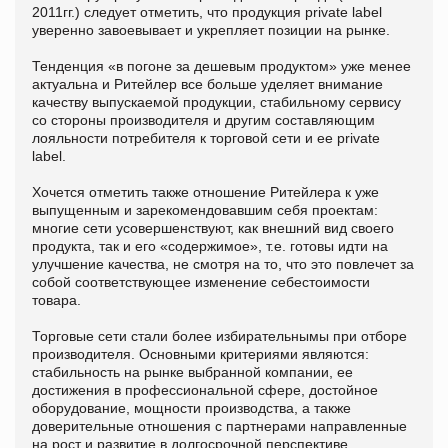
2011гг.) следует отметить, что продукция private lаbel
уверенно завоевывает и укрепляет позиции на рынке.
Тенденция «в погоне за дешевым продуктом» уже менее
актуальна и Ритейлер все больше уделяет внимание
качеству выпускаемой продукции, стабильному сервису
со стороны производителя и другим составляющим
лояльности потребителя к торговой сети и ее private
lаbel.
Хочется отметить также отношение Ритейлера к уже
выпущенным и зарекомендовавшим себя проектам:
многие сети усовершенствуют, как внешний вид своего
продукта, так и его «содержимое», т.е. готовы идти на
улучшение качества, не смотря на то, что это повлечет за
собой соответствующее изменение себестоимости
товара.
Торговые сети стали более избирательнымы при отборе
производителя. Основными критериями являются:
стабильность на рынке выбранной компании, ее
достижения в профессиональной сфере, достойное
оборудование, мощности производства, а также
доверительные отношения с партнерами направленные
на рост и развитие в долгосрочной перспективе.