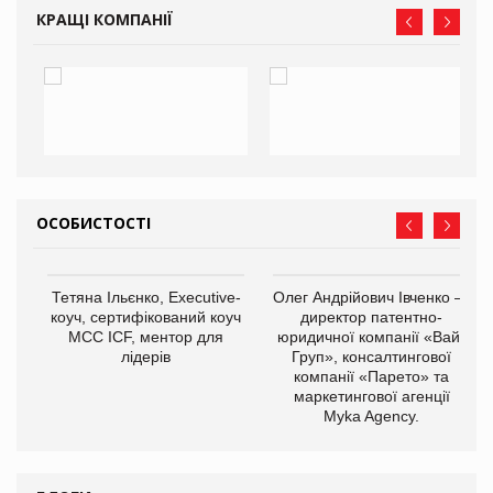
КРАЩІ КОМПАНІЇ
ОСОБИСТОСТІ
,
Тетяна Ільєнко, Executive-
Олег Андрійович Івченко —
ОВ
коуч, сертифікований коуч
директор патентно-
МСС ICF, ментор для
юридичної компанії «Вайз
лідерів
Груп», консалтингової
компанії «Парето» та
маркетингової агенції
Myka Agency.