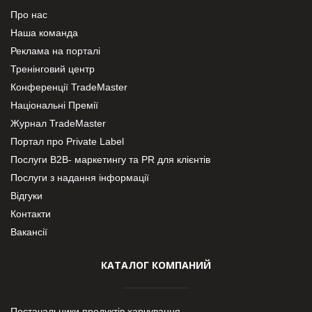
Про нас
Наша команда
Реклама на порталі
Тренінговий центр
Конференції TradeMaster
Національні Премії
Журнал TradeMaster
Портал про Private Label
Послуги В2В- маркетингу та PR для клієнтів
Послуги з надання інформації
Відгуки
Контакти
Вакансії
КАТАЛОГ КОМПАНИЙ
Постачальники продуктів харчування