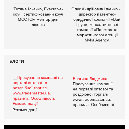
,
Тетяна Ільєнко, Executive-
Олег Андрійович Івченко —
ОВ
коуч, сертифікований коуч
директор патентно-
МСС ICF, ментор для
юридичної компанії «Вайз
лідерів
Груп», консалтингової
компанії «Парето» та
маркетингової агенції
Myka Agency.
БЛОГИ
Брагина Людмила
ї
Просування компанії
а
на порталі оптової та
роздрібної торгівлі
www.trademaster.ua.
і.
правила. Особливості.
Рекомендації
Ре