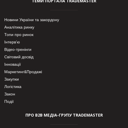
ТЕМИ ПОРТАЛА TRADEMASTER
Новини України та закордону
Аналітика ринку
Топи про ринок
Інтерв’ю
Відео-тренінги
Світовий досвід
Інновації
Маркетинг&Продажі
Закупки
Логістика
Закон
Події
ПРО В2В МЕДІА-ГРУПУ TRADEMASTER