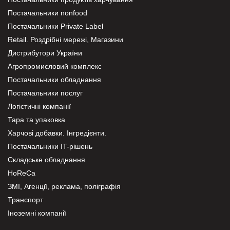
Постачальники nonfood
Постачальники Private Label
Retail. Роздрібні мережі, Магазини
Дистрибутори України
Агропромисловий комплекс
Постачальники обладнання
Постачальники послуг
Логістичні компанії
Тара та упаковка
Харчові добавки. Інгредієнти.
Постачальники IT-рішень
Складське обладнання
HoReCa
ЗМІ, Агенції, реклама, поліграфія
Транспорт
Іноземні компанії