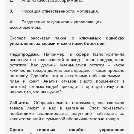
2.
Анализ качества ассортимента.
3.
Фиксация ответственности, мотивация.
4.
Разделение закупщиков и управляющих
ассортиментом.
Эксперт
рассказал также о
ключевых ошибках
управления запасами и как с ними бороться:
Недопродажа
. Например, в сфере fashoin-ритейла
используется классический подход – план продаж, план
остатков. Как должны уменьшаться остатки – какое
количество товара должно быть продано – какое продано
по факту. Сделайте эти показателями наблюдаемыми –
план и факт. Анализ отказов (часто применяют в
аптеках): сколько людей приходит в торговую точку и не
находит то, что им нужно?
Избыток.
Оборачиваемость показывает, «на сколько»
товара лежит у нас в магазине. Этот показатель
необходимо анализировать, регулярно наблюдать за
количественной и суммовой оборачиваемостью товара.
Среди типовых ошибок управления