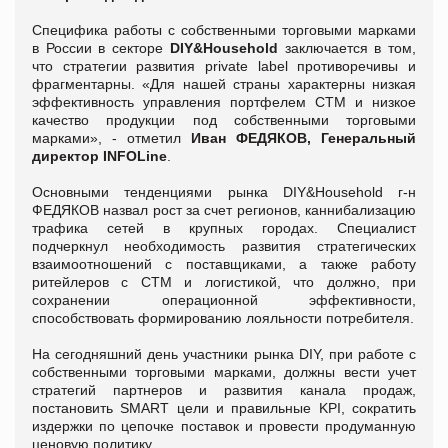
Специфика работы с собственными торговыми марками
в России в секторе
DIY&Household
заключается в том,
что стратегии развития private label противоречивы и
фрагментарны. «Для нашей страны характерны низкая
эффективность управления портфелем СТМ и низкое
качество продукции под собственными торговыми
марками», - отметил
Иван ФЕДЯКОВ, Генеральный
директор INFOLine
.
Основными тенденциями рынка DIY&Household г-н
ФЕДЯКОВ назвал рост за счет регионов, каннибализацию
трафика сетей в крупных городах. Специалист
подчеркнул необходимость развития стратегических
взаимоотношений с поставщиками, а также работу
ритейлеров с СТМ и логистикой, что должно, при
сохранении операционной эффективности,
способствовать формированию лояльности потребителя.
На сегодняшний день участники рынка DIY, при работе с
собственными торговыми марками, должны вести учет
стратегий партнеров и развития канала продаж,
постановить SMART цели и правильные KPI, сократить
издержки по цепочке поставок и провести продуманную
ценовую политику.