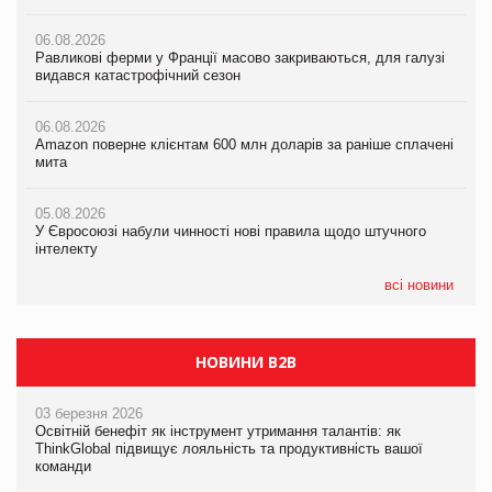
налічуватиме 374 магазини
06.08.2026
06.08.2026
Равликові ферми у Франції масово закриваються, для галузі
05.08.2026
Amazon поверне клієнтам 600 млн доларів за раніше сплачені
видався катастрофічний сезон
Російська атака 5 серпня стала одним із наймасштабніших
мита
ударів по українському бізнесу за час повномасштабної війни
06.08.2026
05.08.2026
Amazon поверне клієнтам 600 млн доларів за раніше сплачені
05.08.2026
У Євросоюзі набули чинності нові правила щодо штучного
мита
Смачне поповнення дитячого меню: у VARUS з’явилися
інтелекту
новинки від ТМ ТОКЕРИ
05.08.2026
05.08.2026
У Євросоюзі набули чинності нові правила щодо штучного
05.08.2026
Рекламна платформа вимагає від Google компенсацію за
інтелекту
Сергій Лісунов про заморожені хлібобулочні вироби на
втрату 6,9 трлн рекламних показів
PrivateLabel&FMCG Master 2026
всі новини
НОВИНИ B2B
03 березня 2026
Освітній бенефіт як інструмент утримання талантів: як
ThinkGlobal підвищує лояльність та продуктивність вашої
команди