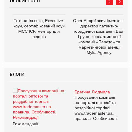
ОСОБИСТОСТІ
,
Тетяна Ільєнко, Executive-
Олег Андрійович Івченко —
ОВ
коуч, сертифікований коуч
директор патентно-
МСС ICF, ментор для
юридичної компанії «Вайз
лідерів
Груп», консалтингової
компанії «Парето» та
маркетингової агенції
Myka Agency.
БЛОГИ
Брагина Людмила
ї
Просування компанії
а
на порталі оптової та
роздрібної торгівлі
www.trademaster.ua.
і.
правила. Особливості.
Рекомендації
Ре