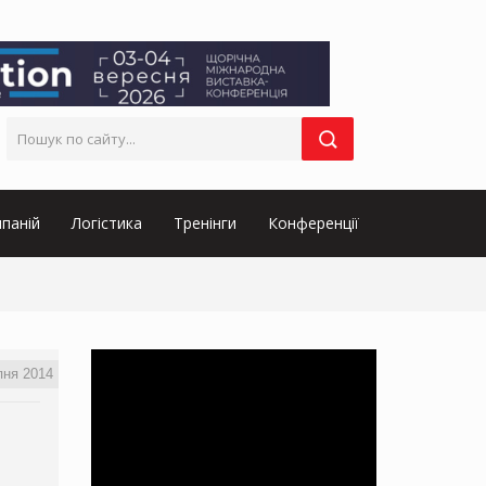
паній
Логістика
Тренінги
Конференції
пня 2014