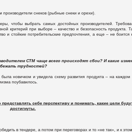
 производители снеков (рыбные снеки и орехи).
деры, чтобы выбрать самых достойных производителей. Требова
ной критерий при выборе – качество и безопасность продукта. Та
тво и стойкие потребительские предпочтения, а еще – не боится
изводителем СТМ чаще всего происходят сбои? И какие изме
збежать трудностей?
 была новичком и увидела схему развития продукта – на каждом 
мизма поубавилось.
о представлять себе перспективу и понимать, какие цели буду
достигнуты.
бедить в тендере, а потом при переговорах и то «не так», и к это