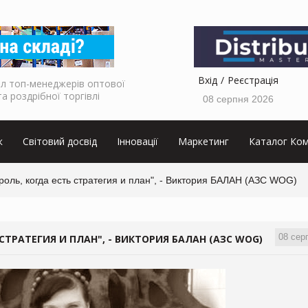
Вхід
Реєстрація
л топ-менеджерів оптової
та роздрібної торгівлі
08 серпня 2026
к
Світовий досвід
Інновації
Маркетинг
Каталог Ком
оль, когда есть стратегия и план", - Виктория БАЛАН (АЗС WOG)
08 сер
СТРАТЕГИЯ И ПЛАН", - ВИКТОРИЯ БАЛАН (АЗС WOG)