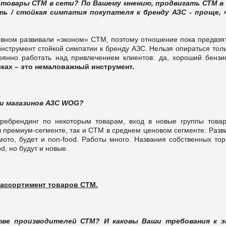
а товары СТМ в сети? По Вашему мнению, продвигать СТМ в
ть / стойкая симпатия покупателя к бренду АЗС - проще, 
вном развивали «эконом» СТМ, поэтому отношение пока предвзят
н инструмент стойкой симпатии к бренду АЗС. Нельзя опираться тол
янно работать над привлечением клиентов: да, хороший бензин
ках – это немаловажный инструмент.
ти магазинов АЗС WOG?
ребрендинг по некоторым товарам, вход в новые группы товар
в премиум-сегменте, так и СТМ в среднем ценовом сегменте. Разв
/мото, будет и non-food. Работы много. Названия собственных то
d, но будут и новые.
 ассортимент товаров СТМ.
стве производителей СТМ? И каковы Ваши требования к 