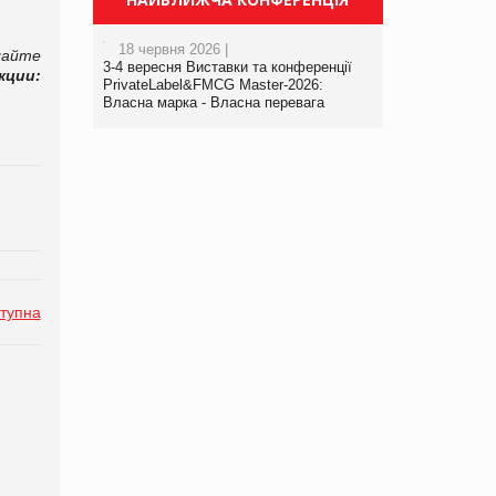
18 червня 2026 |
лайте
3-4 вересня Виставки та конференції
ции:
PrivateLabel&FMCG Master-2026:
Власна марка - Власна перевага
тупна