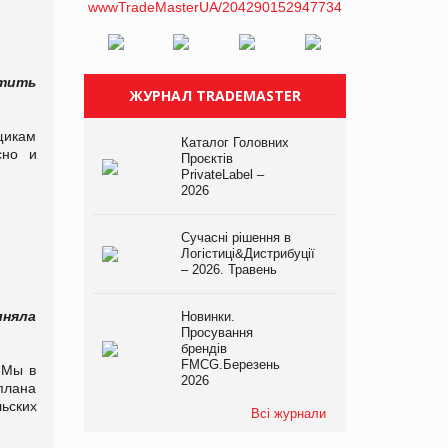
атить
ЖУРНАЛ TRADEMASTER
щикам
Каталог Головних
сно и
Проєктів
PrivateLabel –
2026
Сучасні рішення в
Логістиці&Дистрибуції
– 2026. Травень
лняла
Новинки.
Просування
брендів
FMCG.Березень
 Мы в
2026
плана
ьских
Всі журнали