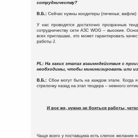
сотрудничеству?
В.Б.:
Сейчас нужны кондитеры (печенье, вафли) и
У нас проводятся достаточно прозрачные тен
сотрудничеству сети АЗС WOG – высокие. Основ
всех приглашаю, кто может гарантировать качес
работы J.
PL: На каких этапах взаимодействия с про
необходимы, чтобы минимизировать или и
В.Б.:
Сбои могут быть на каждом этапе. Когда я
стрелочку назад на этап тендера – немного опти
И все же, нужно не бояться работы, четк
Чаще всего у поставщика есть слепое желание по