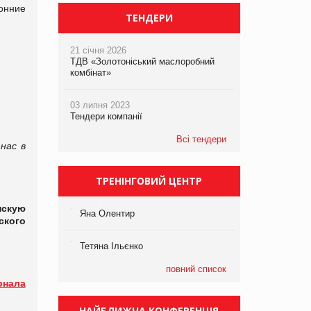
онние
ТЕНДЕРИ
21 січня 2026
ТДВ «Золотоніський маслоробний
комбінат»
03 липня 2023
Тендери компанії
Всі тендери
 нас в
ТРЕНІНГОВИЙ ЦЕНТР
нскую
Яна Олентир
ского
Тетяна Ільєнко
повний список
рнала
НАЙБЛИЖЧА КОНФЕРЕНЦІЯ