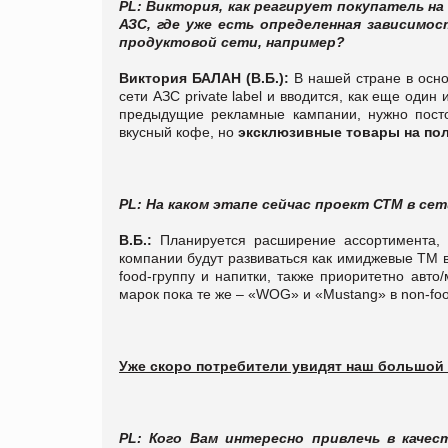
PL: Виктория, как реагирует покупатель н
АЗС, где уже есть определенная зависимос
продуктовой сети, например?
Виктория БАЛАН (В.Б.):
В нашей стране в осно
сети АЗС private label и вводится, как еще оди
предыдущие рекламные кампании, нужно посто
вкусный кофе, но
эксклюзивные товары на пол
PL: На каком этапе сейчас проект СТМ в се
В.Б.:
Планируется расширение ассортимента, 
компании будут развиваться как имиджевые ТМ 
food-группу и напитки, также приоритетно авто
марок пока те же – «WOG» и «Mustang» в non-foo
Уже скоро потребители увидят наш большой
PL: Кого Вам интересно привлечь в каче