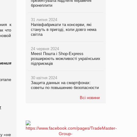
презентувала надлегкі керамічні
бронеплити
31 липня 2024
ния к
Напівфабрикати та консерви, які
стануть в пригоді, коли довго нема
к что
світла
 новой
24 червня 2024
Meest Пошта і Shop-Express
розширюють можливості українських
нения
підприємців
30 квітня 2024
этапе
Защита данных на смартфонах:
советы по повышению безопасности
Всі новини
т
му «не