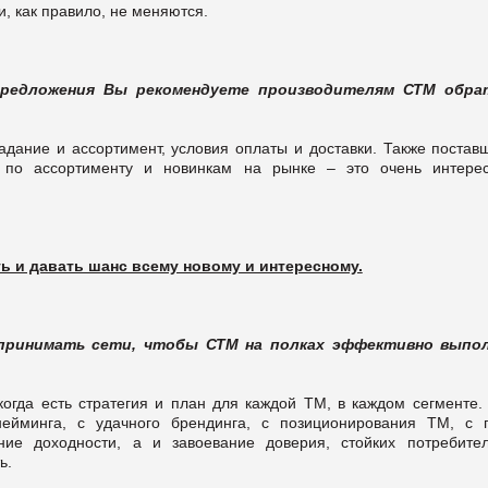
и, как правило, не меняются.
предложения Вы рекомендуете производителям СТМ обр
адание и ассортимент, условия оплаты и доставки. Также постав
 по ассортименту и новинкам на рынке – это очень интере
 и давать шанс всему новому и интересному.
дпринимать сети, чтобы СТМ на полках эффективно выпо
гда есть стратегия и план для каждой ТМ, в каждом сегменте.
ейминга, с удачного брендинга, с позиционирования ТМ, с 
ие доходности, а и завоевание доверия, стойких потребител
ь.