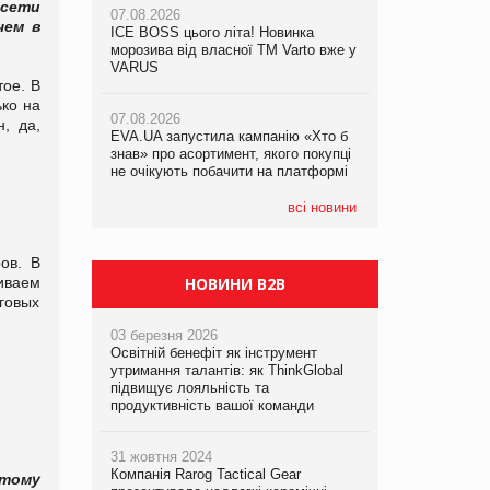
 сети
07.08.2026
чем в
ICE BOSS цього літа! Новинка
06.08.2026
07.08.2026
морозива від власної ТМ Varto вже у
Смачна новинка для хвостатих: у
Франція заборонила рекламні дзвінки
VARUS
VARUS з’явилися паучі Varto Paw
без згоди клієнтів
ое. В
expert від власної ТМ Varto!
ько на
07.08.2026
, да,
EVA.UA запустила кампанію «Хто б
05.08.2026
знав» про асортимент, якого покупці
Мережа супермаркетів VARUS купує
не очікують побачити на платформі
мережу магазинів формату
convenience store КОЛО: об’єднана
компанія налічуватиме 374 магазини
всі новини
ов. В
иваем
НОВИНИ B2B
рговых
03 березня 2026
Освітній бенефіт як інструмент
утримання талантів: як ThinkGlobal
підвищує лояльність та
продуктивність вашої команди
31 жовтня 2024
Компанія Rarog Tactical Gear
этому