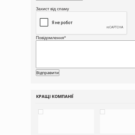
Захист від спаму
Повідомлення
*
КРАЩІ КОМПАНІЇ