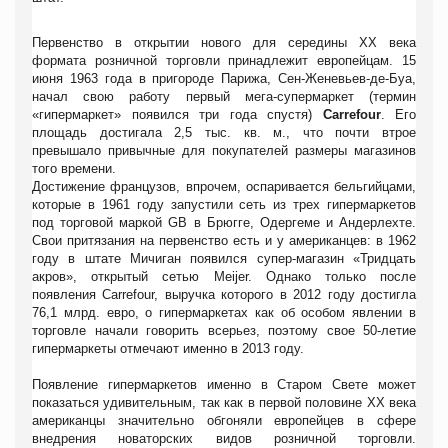
Первенство в открытии нового для середины XX века
формата розничной торговли принадлежит европейцам. 15
июня 1963 года в пригороде Парижа, Сен-Женевьев-де-Буа,
начал свою работу первый мега-супермаркет (термин
«гипермаркет» появился три года спустя)
Carrefour
. Его
площадь достигала 2,5 тыс. кв. м., что почти втрое
превышало привычные для покупателей размеры магазинов
того времени.
Достижение французов, впрочем, оспаривается бельгийцами,
которые в 1961 году запустили сеть из трех гипермаркетов
под торговой маркой GB в Брюгге, Одергеме и Андерлехте.
Свои притязания на первенство есть и у американцев: в 1962
году в штате Мичиган появился супер-магазин «Тридцать
акров», открытый сетью Meijer. Однако только после
появления Carrefour, выручка которого в 2012 году достигла
76,1 млрд. евро, о гипермаркетах как об особом явлении в
торговле начали говорить всерьез, поэтому свое 50-летие
гипермаркеты отмечают именно в 2013 году.
Появление гипермаркетов именно в Старом Свете может
показаться удивительным, так как в первой половине XX века
американцы значительно обгоняли европейцев в сфере
внедрения новаторских видов розничной торговли.