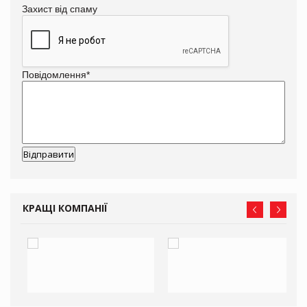
Захист від спаму
Повідомлення
*
КРАЩІ КОМПАНІЇ