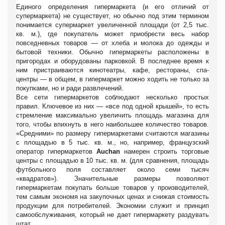
Единого определения гипермаркета (и его отличий от
супермаркета) не существует, но обычно под этим термином
понимается супермаркет увеличенной площади (от 2,5 тыс.
кв. м.), где покупатель может приобрести весь набор
повседневных товаров — от хлеба и молока до одежды и
бытовой техники. Обычно гипермаркеты расположены в
пригородах и оборудованы парковкой. В последнее время к
ним пристраиваются кинотеатры, кафе, рестораны, спа-
центры — в общем, в гипермаркет можно ходить не только за
покупками, но и ради развлечений.
Все сети гипермаркетов соблюдают несколько простых
правил. Ключевое из них — «все под одной крышей», то есть
стремление максимально увеличить площадь магазина для
того, чтобы впихнуть в него наибольшее количество товаров.
«Средними» по размеру гипермаркетами считаются магазины
с площадью в 5 тыс. кв. м., но, например, французский
оператор гипермаркетов
Auchan
намерен строить торговые
центры с площадью в 10 тыс. кв. м. (для сравнения, площадь
футбольного поля составляет около семи тысяч
«квадратов»). Значительные размеры позволяют
гипермаркетам покупать больше товаров у производителей,
тем самым экономя на закупочных ценах и снижая стоимость
продукции для потребителей. Экономии служит и принцип
самообслуживания, который не дает гипермаркету раздувать
штат.