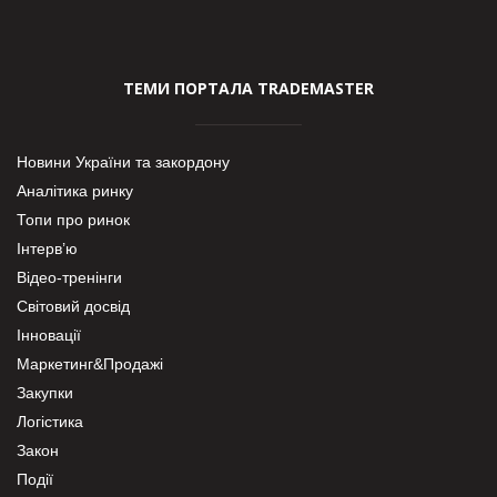
ТЕМИ ПОРТАЛА TRADEMASTER
Новини України та закордону
Аналітика ринку
Топи про ринок
Інтерв’ю
Відео-тренінги
Світовий досвід
Інновації
Маркетинг&Продажі
Закупки
Логістика
Закон
Події