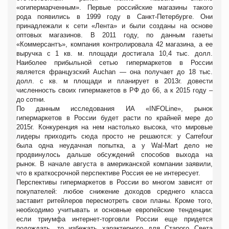
«огипермарченным». Первые российские магазины такого
рода появились в 1999 году в Санкт-Петербурге. Они
принадлежали к сети «Лента» и были созданы на основе
оптовых магазинов. В 2011 году, по данным газеты
«Коммерсантъ», компания контролировала 42 магазина, а ее
выручка с 1 кв. м. площади достигала 10,4 тыс. долл.
Наиболее прибыльной сетью гипермаркетов в России
является французский Auchan — она получает до 18 тыс.
долл. с кв. м площади и планирует в 2013г. довести
численность своих гипермакетов в РФ до 66, а к 2015 году –
до сотни.
По данным исследования ИА «INFOLine», рынок
гипермаркетов в России будет расти по крайней мере до
2015г. Конкуренция на нем настолько высока, что мировые
лидеры приходить сюда просто не решаются: у Carrefour
была
одна неудачная попытка, а у Wal-Mart дело не
продвинулось дальше обсуждений способов выхода на
рынок. В начале августа в американской компании заявили,
что в краткосрочной перспективе Россия ее не интересует.
Перспективы гипермаркетов в России во многом зависят от
покупателей: любое снижение доходов среднего класса
заставит ритейлеров пересмотреть свои планы. Кроме того,
необходимо учитывать и основные европейские тенденции:
если триумфа интернет-торговли России еще придется
подождать, то избежать характерного для Старого Света