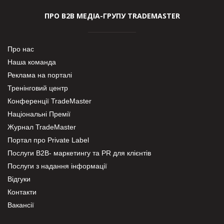
ПРО В2В МЕДІА-ГРУПУ TRADEMASTER
Про нас
Наша команда
Реклама на порталі
Тренінговий центр
Конференції TradeMaster
Національні Премії
Журнал TradeMaster
Портал про Private Label
Послуги В2В- маркетингу та PR для клієнтів
Послуги з надання інформації
Відгуки
Контакти
Вакансії