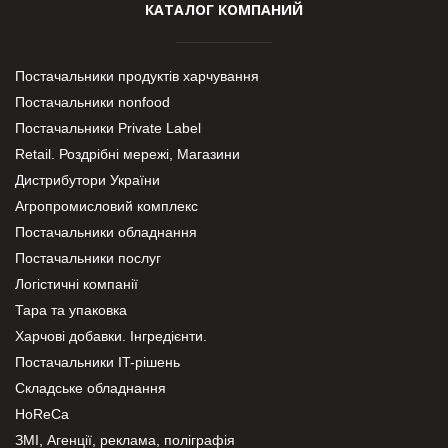
КАТАЛОГ КОМПАНИЙ
Постачальники продуктів харчування
Постачальники nonfood
Постачальники Private Label
Retail. Роздрібні мережі, Магазини
Дистрибутори України
Агропромисловий комплекс
Постачальники обладнання
Постачальники послуг
Логістичні компанії
Тара та упаковка
Харчові добавки. Інгредієнти.
Постачальники IT-рішень
Складське обладнання
HoReCa
ЗМІ, Агенції, реклама, поліграфія