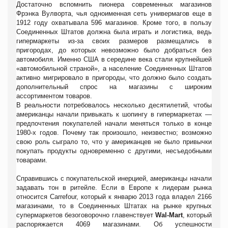
Достаточно вспомнить пионера современных магазинов
Фрэнка Вулворта, чья одноименная сеть универмагов еще в
1912 году охватывала 596 магазинов. Кроме того, в пользу
Соединенных Штатов должна была играть и логистика, ведь
гипермаркеты из-за своих размеров размещались в
пригородах, до которых невозможно было добраться без
автомобиля. Именно США в середине века стали крупнейшей
«автомобильной страной», а население Соединенных Штатов
активно мигрировало в пригороды, что должно было создать
дополнительный спрос на магазины с широким
ассортиментом товаров.
В реальности потребовалось несколько десятилетий, чтобы
американцы начали привыкать к шопингу в гипермаркетах —
предпочтения покупателей начали меняться только в конце
1980-х годов. Почему так произошло, неизвестно; возможно
свою роль сыграло то, что у американцев не было привычки
покупать продукты одновременно с другими, несъедобными
товарами.
Справившись с покупательской инерцией, американцы начали
задавать тон в ритейле. Если в Европе к лидерам рынка
относится Carrefour, который к январю 2013 года владел 2166
магазинами, то в Соединенных Штатах на рынке крупных
супермаркетов безоговорочно главенствует
Wal-Mart
, который
распоряжается 4069 магазинами. Об успешности