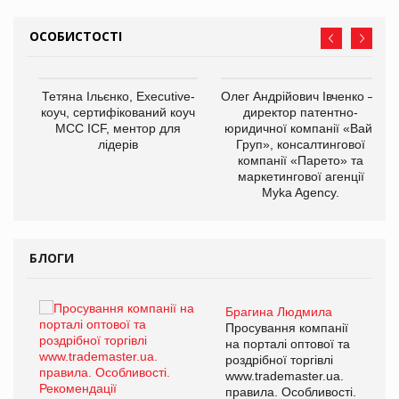
ОСОБИСТОСТІ
,
Тетяна Ільєнко, Executive-
Олег Андрійович Івченко —
ОВ
коуч, сертифікований коуч
директор патентно-
МСС ICF, ментор для
юридичної компанії «Вайз
лідерів
Груп», консалтингової
компанії «Парето» та
маркетингової агенції
Myka Agency.
БЛОГИ
Брагина Людмила
ї
Просування компанії
а
на порталі оптової та
роздрібної торгівлі
www.trademaster.ua.
і.
правила. Особливості.