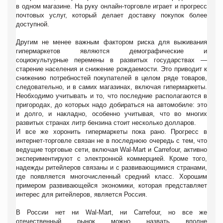
в одном магазине. На руку онлайн-торговле играет и прогресс
почтовых услуг, который делает доставку покупок более
доступной.
Другим не менее важным фактором риска для выживания
гипермаркетов являются демографические и
социокультурные перемены в развитых государствах —
старение населения и снижение рождаемости. Это приводит к
снижению потребностей покупателей в целом ряде товаров,
следовательно, и в самих магазинах, включая гипермаркеты.
Необходимо учитывать и то, что последние располагаются в
пригородах, до которых надо добираться на автомобиле: это
и долго, и накладно, особенно учитывая, что во многих
развитых странах литр бензина стоит несколько долларов.
И все же хоронить гипермаркеты пока рано. Прогресс в
интернет-торговле связан не в последнюю очередь с тем, что
ведущие торговые сети, включая Wal-Mart и Carrefour, активно
экспериментируют с электронной коммерцией. Кроме того,
надежды ритейлеров связаны и с развивающимися странами,
где появляется многочисленный средний класс. Хорошим
примером развивающейся экономики, которая представляет
интерес для ритейлеров, является Россия.
В России нет ни Wal-Mart, ни Carrefour, но все же
отечественный рынок можно назвать вполне