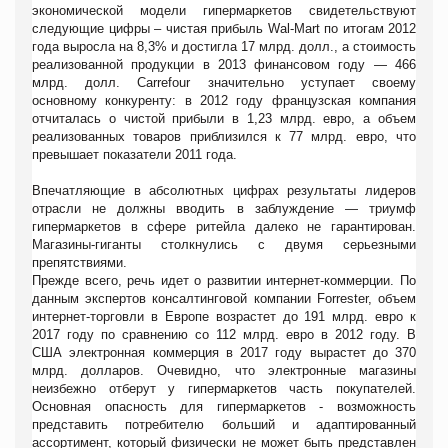
экономической модели гипермаркетов свидетельствуют
следующие цифры – чистая прибыль Wal-Mart по итогам 2012
года выросла на 8,3% и достигла 17 млрд. долл., а стоимость
реализованной продукции в 2013 финансовом году — 466
млрд. долл. Carrefour значительно уступает своему
основному конкуренту: в 2012 году французская компания
отчиталась о чистой прибыли в 1,23 млрд. евро, а объем
реализованных товаров приблизился к 77 млрд. евро, что
превышает показатели 2011 года.
Впечатляющие в абсолютных цифрах результаты лидеров
отрасли не должны вводить в заблуждение — триумф
гипермаркетов в сфере ритейла далеко не гарантирован.
Магазины-гиганты столкнулись с двумя серьезными
препятствиями.
Прежде всего, речь идет о развитии интернет-коммерции. По
данным экспертов консалтинговой компании Forrester, объем
интернет-торговли в Европе возрастет до 191 млрд. евро к
2017 году по сравнению со 112 млрд. евро в 2012 году. В
США электронная коммерция в 2017 году вырастет до 370
млрд. долларов. Очевидно, что электронные магазины
неизбежно отберут у гипермаркетов часть покупателей.
Основная опасность для гипермаркетов - возможность
представить потребителю больший и адаптированный
ассортимент, который физически не может быть представлен