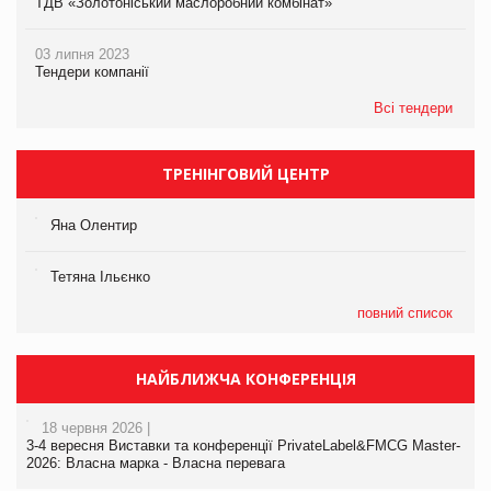
ТДВ «Золотоніський маслоробний комбінат»
03 липня 2023
Тендери компанії
Всі тендери
ТРЕНІНГОВИЙ ЦЕНТР
Яна Олентир
Тетяна Ільєнко
повний список
НАЙБЛИЖЧА КОНФЕРЕНЦІЯ
18 червня 2026 |
3-4 вересня Виставки та конференції PrivateLabel&FMCG Master-
2026: Власна марка - Власна перевага