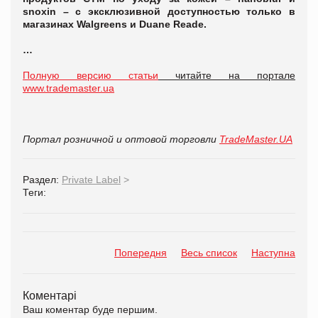
snoxin
– с эксклюзивной доступностью только в
магазинах
Walgreens
и
Duane Reade
.
…
Полную версию статьи
читайте на портале
www.trademaster.ua
Портал розничной и оптовой торговли
TradeMaster.UA
Раздел:
Private Label
>
Теги:
Попередня
Весь список
Наступна
Коментарі
Ваш коментар буде першим.