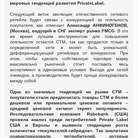
мировых тенденций развития
Private
Label
.
Следующий виток эволюции отечественного сетевого
ритейла будет связан с конкуренцией за лояльность
покупателя, как отмечает
Александр АНФИНОГЕНОВ,
(Москва), ведущий в СНГ эксперт рынка FMCG
. В это
же время лучшим инструментом для повышения
лояльности остается СТМ, так как продается только в
определенной сети и может быть уникальной,
дифференцирующей ритейлера от конкурентов. При
этом, чтобы сделать собственную торговую марку
максимально рыночной, стоит поставить весь
ассортимент в одинаковые условия. Выгода для сетей
очевидна, а производителям будет проще конкурировать
между собой.
Одна из значимых тенденций на рынке СТМ –
покупатели стали предпочитать товары СТМ в более
дешевом или премиальном ценовом сегменте –
средний ценовой сегмент теряет популярность
.
Исследовательская компания Rabobank (США)
провела анализ среди потребителей
P
rivate
L
abel
США и Европы и выявила тенденцию роста
количества «покупателей-гибридов». Так аналитики
охарактеризовали потребителей, которые