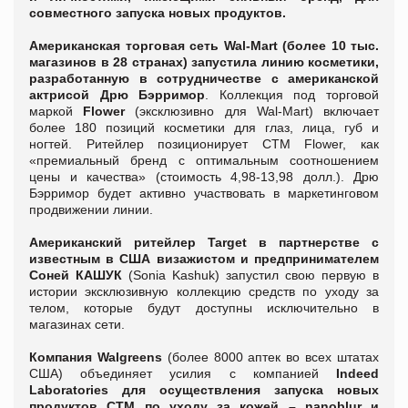
совместного запуска новых продуктов.
Американская торговая сеть Wal-Mart (
более 10 тыс.
магазинов в 28 странах) запустила линию косметики,
разработанную в сотрудничестве с американской
актрисой Дрю Бэрримор
. Коллекция под торговой
маркой
Flower
(эксклюзивно для Wal-Mart) включает
более 180 позиций косметики для глаз, лица, губ и
ногтей. Ритейлер позиционирует СТМ Flower, как
«премиальный бренд с оптимальным соотношением
цены и качества» (стоимость 4,98-13,98 долл.). Дрю
Бэрримор будет активно участвовать в маркетинговом
продвижении линии.
Американский ритейлер Target в партнерстве с
известным в США визажистом и предпринимателем
Соней КАШУК
(Sonia Kashuk) запустил свою первую в
истории эксклюзивную коллекцию средств по уходу за
телом, которые будут доступны исключительно в
магазинах сети.
Компания Walgreens
(более 8000 аптек во всех штатах
США) объединяет усилия с компанией
Indeed
Laboratories
для осуществления запуска новых
продуктов СТМ по уходу за кожей –
nanoblur
и