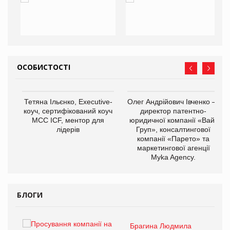
ОСОБИСТОСТІ
,
Тетяна Ільєнко, Executive-
Олег Андрійович Івченко —
ОВ
коуч, сертифікований коуч
директор патентно-
МСС ICF, ментор для
юридичної компанії «Вайз
лідерів
Груп», консалтингової
компанії «Парето» та
маркетингової агенції
Myka Agency.
БЛОГИ
Брагина Людмила