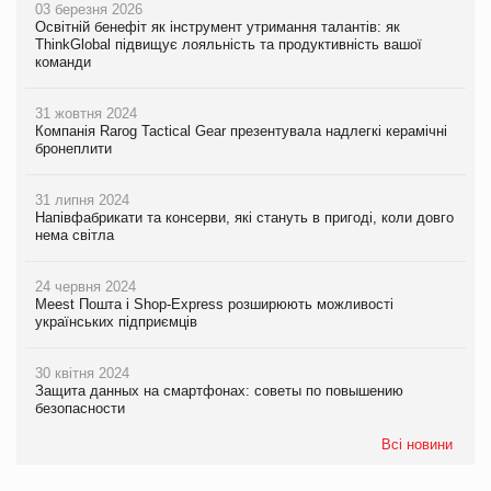
03 березня 2026
Освітній бенефіт як інструмент утримання талантів: як
ThinkGlobal підвищує лояльність та продуктивність вашої
команди
31 жовтня 2024
Компанія Rarog Tactical Gear презентувала надлегкі керамічні
бронеплити
31 липня 2024
Напівфабрикати та консерви, які стануть в пригоді, коли довго
нема світла
24 червня 2024
Meest Пошта і Shop-Express розширюють можливості
українських підприємців
30 квітня 2024
Защита данных на смартфонах: советы по повышению
безопасности
Всі новини