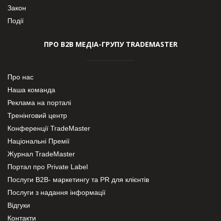
Закон
Події
ПРО В2В МЕДІА-ГРУПУ TRADEMASTER
Про нас
Наша команда
Реклама на порталі
Тренінговий центр
Конференції TradeMaster
Національні Премії
Журнал TradeMaster
Портал про Private Label
Послуги В2В- маркетингу та PR для клієнтів
Послуги з надання інформації
Відгуки
Контакти