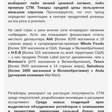
выбирают либо низкий ценовой сегмент, либо
премиум СТМ. Товары средней цены пользуются
меньшим спросом.
Прогнозируется, что этот тренд
определит ориентацию в секторе продуктовой розницы
на low price и premium.
На свой страх и риск многие сети игнорируют явление
«гибридов». Хотя, как показывают финансовые отчеты
жесткого дискаунтера
Aldi (
более 8200 магазинов в 18
странах мира) и супермаркетов-премиум
Whole Foods
(
более 300 магазинов в США, Канаде и Великобритании)
и
H-E-B (
более 315 магазинов по всей территории США)
– у них продажи Private Label растут динамичнее, чем у
Morrison’s (
470 магазинов в Великобритании)
, Tesco
(
более 3500 магазинов в 14 странах мира)
, Sainsbury
(более 1000 магазинов в Великобритании)
и
Asda
(дочерняя компания
Wal-Mart)
.
Ритейлеры реагируют на растущую популярность СТМ
среди покупателей, разрабатывая инновации и расширяя
ассортимент.
Среди новых тенденций ярко
выделяется объединение ритейлеров с компаниями
и личностями, имеющими сильный бренд, для