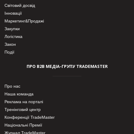
Світовий досвід
Інновації
Маркетинг&Продажі
Закупки
Логістика
Закон
Події
ПРО В2В МЕДІА-ГРУПУ TRADEMASTER
Про нас
Наша команда
Реклама на порталі
Тренінговий центр
Конференції TradeMaster
Національні Премії
Журнал TradeMaster