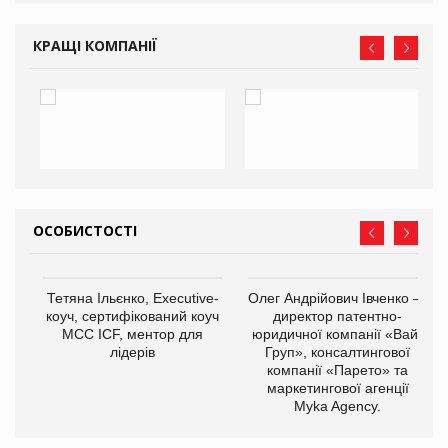
КРАЩІ КОМПАНІЇ
ОСОБИСТОСТІ
Тетяна Ільєнко, Executive-
Олег Андрійович Івченко —
коуч, сертифікований коуч
директор патентно-
МСС ICF, ментор для
юридичної компанії «Вайз
лідерів
Груп», консалтингової
компанії «Парето» та
маркетингової агенції
Myka Agency.