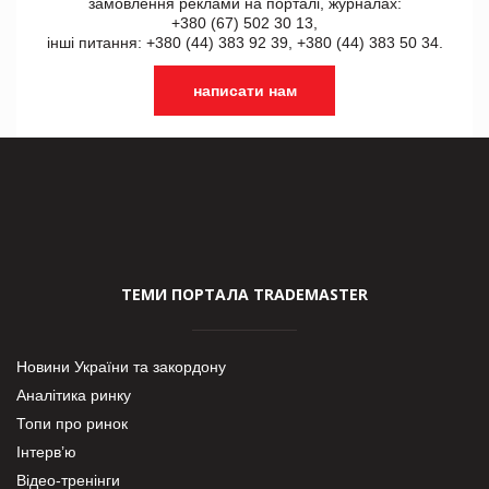
замовлення реклами на порталі, журналах:
+380 (67) 502 30 13,
інші питання: +380 (44) 383 92 39, +380 (44) 383 50 34.
написати нам
ТЕМИ ПОРТАЛА TRADEMASTER
Новини України та закордону
Аналітика ринку
Топи про ринок
Інтерв’ю
Відео-тренінги