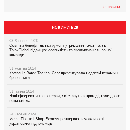
формату convenience store КОЛО: об’єднана компанія
налічуватиме 374 магазини
всі новини
НОВИНИ B2B
03 березня 2026
Освітній бенефіт як інструмент утримання талантів: як
ThinkGlobal підвищує лояльність та продуктивність вашої
команди
31 жовтня 2024
Компанія Rarog Tactical Gear презентувала надлегкі керамічні
бронеплити
31 липня 2024
Напівфабрикати та консерви, які стануть в пригоді, коли довго
нема світла
24 червня 2024
Meest Пошта і Shop-Express розширюють можливості
українських підприємців