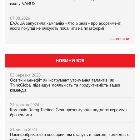
вже у VARUS
Смачна новинка для хвостатих: у VARUS з’явилися паучі
07.08.2026
Varto Paw expert від власної ТМ Varto!
Франція заборонила рекламні дзвінки без згоди клієнтів
07.08.2026
EVA.UA запустила кампанію «Хто б знав» про асортимент,
05.08.2026
якого покупці не очікують побачити на платформі
Мережа супермаркетів VARUS купує мережу магазинів
формату convenience store КОЛО: об’єднана компанія
налічуватиме 374 магазини
всі новини
НОВИНИ B2B
03 березня 2026
Освітній бенефіт як інструмент утримання талантів: як
ThinkGlobal підвищує лояльність та продуктивність вашої
команди
31 жовтня 2024
Компанія Rarog Tactical Gear презентувала надлегкі керамічні
бронеплити
31 липня 2024
Напівфабрикати та консерви, які стануть в пригоді, коли довго
нема світла