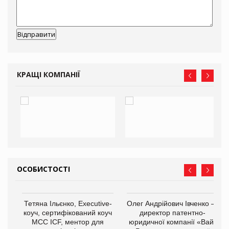
КРАЩІ КОМПАНІЇ
ОСОБИСТОСТІ
,
Тетяна Ільєнко, Executive-
Олег Андрійович Івченко —
ОВ
коуч, сертифікований коуч
директор патентно-
МСС ICF, ментор для
юридичної компанії «Вайз