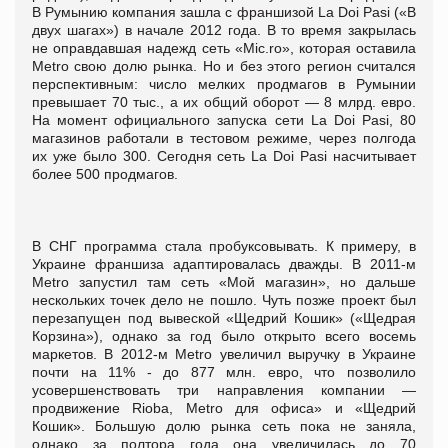
В Румынию компания зашла с франшизой La Doi Pasi («В
двух шагах») в начале 2012 года. В то время закрылась
не оправдавшая надежд сеть «Mic.ro», которая оставила
Metro свою долю рынка. Но и без этого регион считался
перспективным: число мелких продмагов в Румынии
превышает 70 тыс., а их общий оборот — 8 млрд. евро.
На момент официального запуска сети La Doi Pasi, 80
магазинов работали в тестовом режиме, через полгода
их уже было 300. Сегодня сеть La Doi Pasi насчитывает
более 500 продмагов.
В СНГ программа стала пробуксовывать. К примеру, в
Украине франшиза адаптировалась дважды. В 2011-м
Metro запустил там сеть «Мой магазин», но дальше
нескольких точек дело не пошло. Чуть позже проект был
перезапущен под вывеской «Щедрий Кошик» («Щедрая
Корзина»), однако за год было открыто всего восемь
маркетов. В 2012-м Metro увеличил выручку в Украине
почти на 11% - до 877 млн. евро, что позволило
усовершенствовать три направления компании —
продвижение Rioba, Metro для офиса» и «Щедрий
Кошик». Большую долю рынка сеть пока не заняла,
однако за полтора года она увеличилась до 70