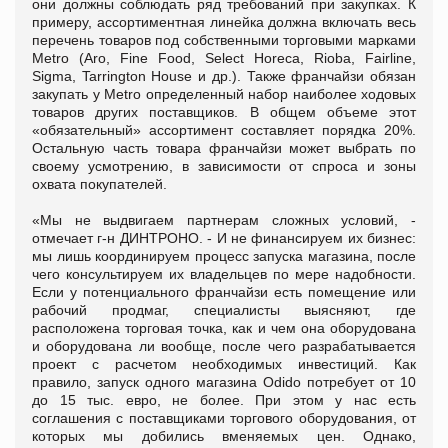
они должны соблюдать ряд требований при закупках. К
примеру, ассортиментная линейка должна включать весь
перечень товаров под собственными торговыми марками
Metro (Aro, Fine Food, Select Horeca, Rioba, Fairline,
Sigma, Tarrington House и др.). Также франчайзи обязан
закупать у Metro определенный набор наиболее ходовых
товаров других поставщиков. В общем объеме этот
«обязательный» ассортимент составляет порядка 20%.
Остальную часть товара франчайзи может выбрать по
своему усмотрению, в зависимости от спроса и зоны
охвата покупателей.
«Мы не выдвигаем партнерам сложных условий, -
отмечает г-н ДИНТРОНО. - И не финансируем их бизнес:
мы лишь координируем процесс запуска магазина, после
чего консультируем их владельцев по мере надобности.
Если у потенциального франчайзи есть помещение или
рабочий продмаг, специалисты выясняют, где
расположена торговая точка, как и чем она оборудована
и оборудована ли вообще, после чего разрабатывается
проект с расчетом необходимых инвестиций. Как
правило, запуск одного магазина Odido потребует от 10
до 15 тыс. евро, не более. При этом у нас есть
соглашения с поставщиками торгового оборудования, от
которых мы добились вменяемых цен. Однако,