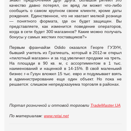
качество давно потерял, он вряд ли может что-либо
сообщить о самом крупном своем клиенте, кроме даты
рождения. Единственное, что не хватает мелкой рознице
— понятного формата, где он будет защищен. Вы
представляете, как изменится поведение операторов,
когда в сети будет 300 магазинов? Какие можно получать
бонусы у самых жестких поставщиков?»
Первым франчайзи Odido оказался Георге ГУЗУН,
бывший учитель из Гратиешть, который в 2012-м открыл
«пилотный магазин» и за год увеличил продажи на треть.
На площади в 90 кв. м, с ассортиментом в 1 тыс.
наименований и наценкой в 14-15%. В свой маленький
бизнес г-н Гузун вложил 15 тыс. евро и подумывает взять
в администрирование еще один объект. Но пока не
решается: слишком непредсказуема торговля в районах.
Портал розничной и оптовой торговли
TradeMaster.UA
По материалам:
www.retai.net