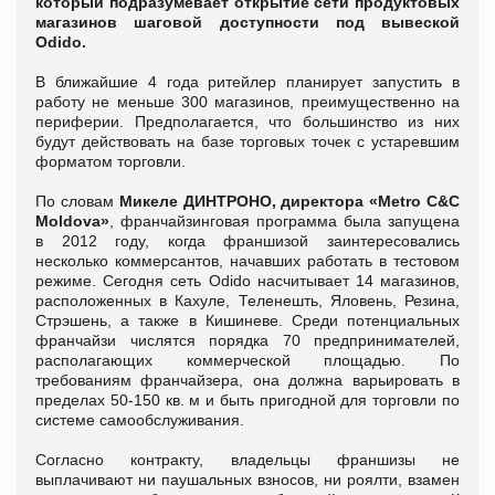
который подразумевает открытие сети продуктовых
магазинов шаговой доступности под вывеской
Odido.
В ближайшие 4 года ритейлер планирует запустить в
работу не меньше 300 магазинов, преимущественно на
периферии. Предполагается, что большинство из них
будут действовать на базе торговых точек с устаревшим
форматом торговли.
По словам
Микеле ДИНТРОНО, директора «Metro C&C
Moldova»
, франчайзинговая программа была запущена
в 2012 году, когда франшизой заинтересовались
несколько коммерсантов, начавших работать в тестовом
режиме. Сегодня сеть Odido насчитывает 14 магазинов,
расположенных в Кахуле, Теленешть, Яловень, Резина,
Стрэшень, а также в Кишиневе. Среди потенциальных
франчайзи числятся порядка 70 предпринимателей,
располагающих коммерческой площадью. По
требованиям франчайзера, она должна варьировать в
пределах 50-150 кв. м и быть пригодной для торговли по
системе самообслуживания.
Согласно контракту, владельцы франшизы не
выплачивают ни паушальных взносов, ни роялти, взамен