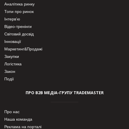
Аналітика ринку
Топи про ринок
Інтерв’ю
Відео-тренінги
Світовий досвід
Інновації
Маркетинг&Продажі
Закупки
Логістика
Закон
Події
ПРО В2В МЕДІА-ГРУПУ TRADEMASTER
Про нас
Наша команда
Реклама на порталі