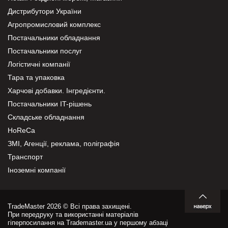
Дистрибутори України
Агропромисловий комплекс
Постачальники обладнання
Постачальники послуг
Логістичні компанії
Тара та упаковка
Харчові добавки. Інгредієнти.
Постачальники IT-рішень
Складське обладнання
HoReCa
ЗМІ, Агенції, реклама, поліграфія
Транспорт
Іноземні компанії
TradeMaster 2026 © Всі права захищені.
При передруку та використанні матеріалів
гіперпосилання на Trademaster.ua у першому абзаці