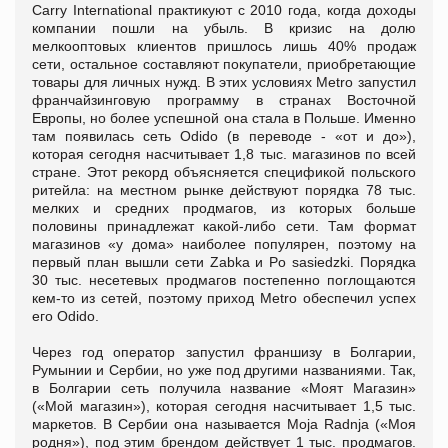
Carry International практикуют с 2010 года, когда доходы
компании пошли на убыль. В кризис на долю
мелкооптовых клиентов пришлось лишь 40% продаж
сети, остальное составляют покупатели, приобретающие
товары для личных нужд. В этих условиях Metro запустил
франчайзинговую программу в странах Восточной
Европы, но более успешной она стала в Польше. Именно
там появилась сеть Odido (в переводе - «от и до»),
которая сегодня насчитывает 1,8 тыс. магазинов по всей
стране. Этот рекорд объясняется спецификой польского
ритейла: на местном рынке действуют порядка 78 тыс.
мелких и средних продмагов, из которых больше
половины принадлежат какой-либо сети. Там формат
магазинов «у дома» наиболее популярен, поэтому на
первый план вышли сети Zabka и Po sasiedzki. Порядка
30 тыс. несетевых продмагов постепенно поглощаются
кем-то из сетей, поэтому приход Metro обеспечил успех
его Odido.
Через год оператор запустил франшизу в Болгарии,
Румынии и Сербии, но уже под другими названиями. Так,
в Болгарии сеть получила название «Моят Магазин»
(«Мой магазин»), которая сегодня насчитывает 1,5 тыс.
маркетов. В Сербии она называется Moja Radnja («Моя
родня»), под этим брендом действует 1 тыс. продмагов.