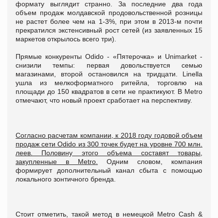
формату выглядит странно. За последние два года
объем продаж молдавской продовольственной розницы
не растет более чем на 1-3%, при этом в 2013-м почти
прекратился экстенсивный рост сетей (из заявленных 15
маркетов открылось всего три).
Прямые конкуренты Odido - «Пятерочка» и Unimarket -
снизили темпы: первая довольствуется семью
магазинами, второй остановился на тридцати. Linella
ушла из мелкоформатного ритейла, торговлю на
площади до 150 квадратов в сети не практикуют. В Metro
отмечают, что новый проект сработает на перспективу.
Согласно расчетам компании, к 2018 году годовой объем
продаж сети Odido из 300 точек будет на уровне 700 млн.
леев. Половину этого объема составят товары,
закупленные в Metro.
Одним словом, компания
формирует дополнительный канал сбыта с помощью
локального зонтичного бренда.
Стоит отметить, такой метод в немецкой Metro Cash &