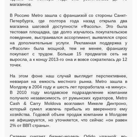
магазинов.
В Россию Metro зашла с франшизой со стороны Санкт-
Петербурга, где полтора года назад открыла два
магазина шаговой доступности «Фасоль». Это была
тестовая площадка, где долго изучалось покупательское
поведение, выстраивался ассортимент, выявлялся спрос
на дополнительные услуги. Рекламная поддержка у
«Фасоли» была мощной, тем не менее, франшизу
покупают с трудом. Больше 15 продмагов сеть не
выросла, а к концу 2013-го она и вовсе сократилась до 12
точек.
На этом фоне наш случай выглядит перспективнее,
невзирая на емкость местного рынка. Metro зашла в
Молдову в 2004 году и шесть лет проработала «в минус».
В 2010 году молдавское подразделение компании
получило независимость от румынских кураторов, Metro
Cash & Carry Moldova возглавил Микеле Динтроно,
который сумел извлечь прибыль из вверенного ему
хозяйства. Годовой объем продаж компании в Молдове
не афишируется, но уточняется, что сейчас «он равен
2% от ВВП страны».
Сетевик считает бизнес-модель Odido удачной: во-