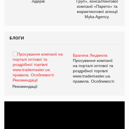
лідерів
Груп», консалтингової
компанії «Парето» та
маркетингової агенції
Myka Agency.
БЛОГИ
Брагина Людмила
ї
Просування компанії
а
на порталі оптової та
роздрібної торгівлі
www.trademaster.ua.
і.
правила. Особливості.
Рекомендації
Ре