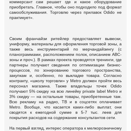
коммерсант сам решает где и какое оборудование
приобретать. Главное, чтобы оно подходило под формат
самообслуживания. Торговлю через прилавок Odido не
практикует».
Своим франчайзи ритейлер предоставляет вывески,
униформу, материалы для оформления торговой зоны, а
также весь инструментарий по мерчандайзингу (с
планограммами, расположением полок, описанием ABC-
зоны и проч.). В рамках проекта проводятся тренинги, где
партнеры получают сведения по оптимизации бизнес-
процессов, по зонированию торгового пространства,
закупкам и, особенно, по выкладке товара. Согласно
контракту, «школу торговли» у Metro должен пройти весь
персонал магазина. Также владельцы точек Odido
получают 5% скидку на всю линейку private label Metro и
3% скидку — на остальные товары, приобретенные там.
Всю рекламу на радио, ТВ и в соцсетях оплачивает
Metro. Вообще, что касается каких-либо выплат, они
сводятся к ежегодной сумме в 5-7 тыс. леев для
покрытия расходов на содержание консультантов сети.
На первый взгляд, интерес оператора к мелкорозничному