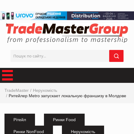
TradeMaster
Нерухомість
Ритейлер Metro запускает локальную франшизу в Молдове
Рітейл
Ринки Food
Ринки NonFood
Нерухомість