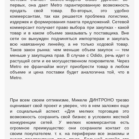
первых, она дает Metro гарантированную возможность
продать свой товар. Во-вторых, это удобно
коммерсантам, так как решается проблема логистики,
издержек и формирования пакета предложений. Сетевой
коммерсант получает право выбора при закупках - какой
товар и в каком объеме заказывать у поставщика. Вне
сети он вынужден подчиняться импортерам и закупать
всю навязанную линейку, а не только ходовой товар.
Таков закон рынка: чем меньше объем закупок — тем
меньше у закупщика прав. В случае с Odido, речь идет о
растущей сети и ее могущественном покровителе. Через
Metro ее франчайзи могут приобрести товар в любом
объеме и цена поставки будет аналогична той, что в
Metro.
При всем своем оптимизме, Микеле ДИНТРОНО трезво
оценивает свой проект и уверен, что в нем заложен еще
и социальный аспект. «Для мелких торговцев это
возможность сохранить свой бизнес в условиях жесткой
конкуренции сетей. У мелких коммерсантов есть
огромное преимущество: они сохранили контакт со
своим покупателем. т. к. на периферии все знакомы и
знают предпочтения друг друга. Большой ритейл это