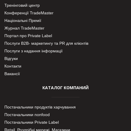
Тренінговий центр
Конференції TradeMaster
Національні Премії
Журнал TradeMaster
Портал про Private Label
Послуги В2В- маркетингу та PR для клієнтів
Послуги з надання інформації
Відгуки
Контакти
Вакансії
КАТАЛОГ КОМПАНИЙ
Постачальники продуктів харчування
Постачальники nonfood
Постачальники Private Label
Retail. Роздрібні мережі, Магазини