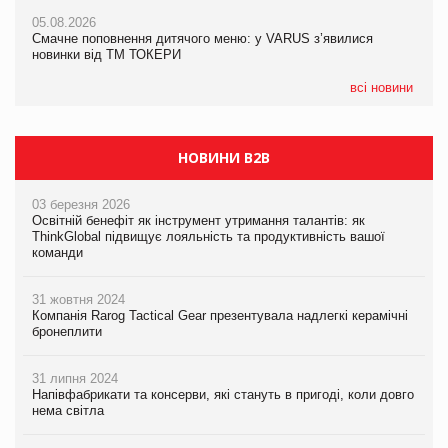
AstraZeneca обговорює найбільшу угоду десятиліття
05.08.2026
04.08.2026
Смачне поповнення дитячого меню: у VARUS з’явилися
Через атаку РФ у Дніпрі пошкоджено склад шоколаду
новинки від ТМ ТОКЕРИ
Millennium
всі новини
НОВИНИ B2B
03 березня 2026
Освітній бенефіт як інструмент утримання талантів: як
ThinkGlobal підвищує лояльність та продуктивність вашої
команди
31 жовтня 2024
Компанія Rarog Tactical Gear презентувала надлегкі керамічні
бронеплити
31 липня 2024
Напівфабрикати та консерви, які стануть в пригоді, коли довго
нема світла