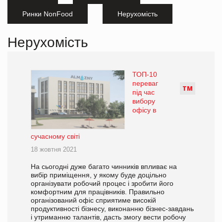
Ринки NonFood
Нерухомість
Нерухомість
ТОП-10
переваг
Т
М
під час
вибору
офісу в
сучасному світі
18 жовтня 2021
На сьогодні дуже багато чинників впливає на
вибір приміщення, у якому буде доцільно
організувати робочий процес і зробити його
комфортним для працівників. Правильно
організований офіс сприятиме високій
продуктивності бізнесу, виконанню бізнес-завдань
і утриманню талантів, дасть змогу вести робочу