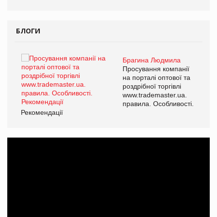
БЛОГИ
Брагина Людмила
ї
Просування компанії
а
на порталі оптової та
роздрібної торгівлі
www.trademaster.ua.
і.
правила. Особливості.
Рекомендації
Ре