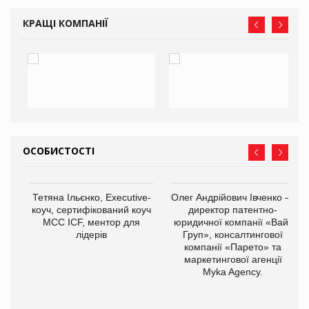
КРАЩІ КОМПАНІЇ
ОСОБИСТОСТІ
Тетяна Ільєнко, Executive-
Олег Андрійович Івченко —
коуч, сертифікований коуч
директор патентно-
МСС ICF, ментор для
юридичної компанії «Вайз
лідерів
Груп», консалтингової
компанії «Парето» та
маркетингової агенції
,
Myka Agency.
ОВ