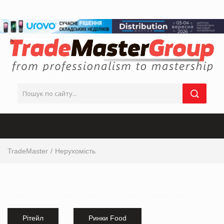
TradeMaster
Нерухомість
інтервю від виробника, інтервю від ТОП-керівника з маркетингу, інтервю від маркетолога, ТОП
інтервю від виробника, інтервю від мережі магазинів, інтервю від виробника продуктових
товарів,
українськи виробники
Рітейл
Ринки Food