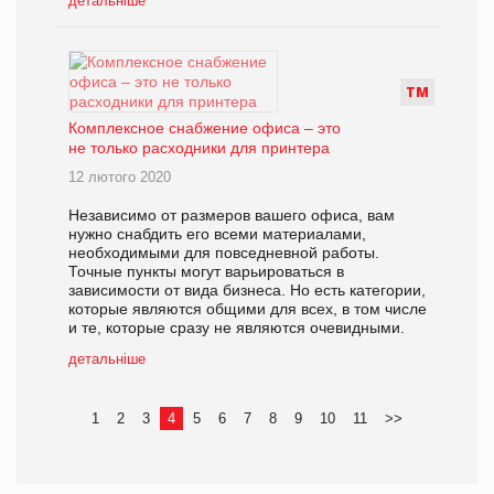
детальніше
Т
М
Комплексное снабжение офиса – это
не только расходники для принтера
12 лютого 2020
Независимо от размеров вашего офиса, вам
нужно снабдить его всеми материалами,
необходимыми для повседневной работы.
Точные пункты могут варьироваться в
зависимости от вида бизнеса. Но есть категории,
которые являются общими для всех, в том числе
и те, которые сразу не являются очевидными.
детальніше
1
2
3
4
5
6
7
8
9
10
11
>>