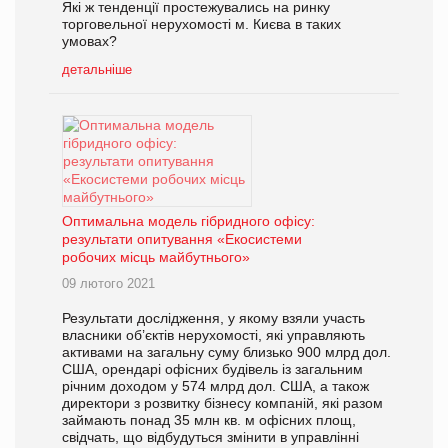
Які ж тенденції простежувались на ринку
торговельної нерухомості м. Києва в таких
умовах?
детальніше
Оптимальна модель гібридного офісу:
результати опитування «Екосистеми
робочих місць майбутнього»
09 лютого 2021
Результати дослідження, у якому взяли участь
власники об’єктів нерухомості, які управляють
активами на загальну суму близько 900 млрд дол.
США, орендарі офісних будівель із загальним
річним доходом у 574 млрд дол. США, а також
директори з розвитку бізнесу компаній, які разом
займають понад 35 млн кв. м офісних площ,
свідчать, що відбудуться змінити в управлінні