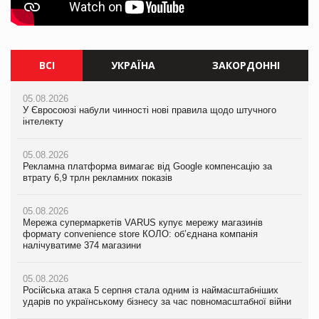
ВСІ
УКРАЇНА
ЗАКОРДОННІ
05.08.2026
05.08.2026
05.08.2026
У Євросоюзі набули чинності нові правила щодо штучного
Мережа супермаркетів VARUS купує мережу магазинів
У Євросоюзі набули чинності нові правила щодо штучного
інтелекту
формату convenience store КОЛО: об’єднана компанія
інтелекту
налічуватиме 374 магазини
05.08.2026
05.08.2026
Рекламна платформа вимагає від Google компенсацію за
05.08.2026
Рекламна платформа вимагає від Google компенсацію за
втрату 6,9 трлн рекламних показів
Російська атака 5 серпня стала одним із наймасштабніших
втрату 6,9 трлн рекламних показів
ударів по українському бізнесу за час повномасштабної війни
05.08.2026
05.08.2026
Мережа супермаркетів VARUS купує мережу магазинів
05.08.2026
Adidas витратила понад $1 млрд на маркетинг за квартал
формату convenience store КОЛО: об’єднана компанія
Смачне поповнення дитячого меню: у VARUS з’явилися
налічуватиме 374 магазини
новинки від ТМ ТОКЕРИ
05.08.2026
Amazon звинуватили у недостовірній рекламі екологічних
05.08.2026
05.08.2026
продуктів
Російська атака 5 серпня стала одним із наймасштабніших
Сергій Лісунов про заморожені хлібобулочні вироби на
ударів по українському бізнесу за час повномасштабної війни
PrivateLabel&FMCG Master 2026
05.08.2026