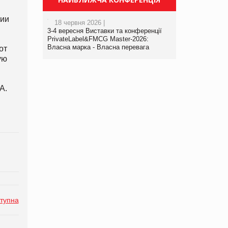
рии
18 червня 2026 |
3-4 вересня Виставки та конференції
PrivateLabel&FMCG Master-2026:
Власна марка - Власна перевага
от
ую
A.
тупна