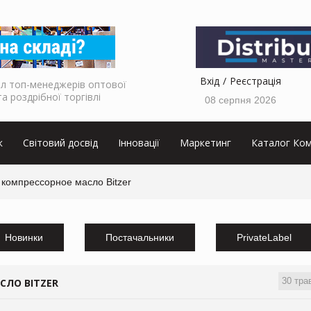
Вхід
Реєстрація
л топ-менеджерів оптової
та роздрібної торгівлі
08 серпня 2026
к
Світовий досвід
Інновації
Маркетинг
Каталог Ком
компрессорное масло Bitzer
Новинки
Постачальники
PrivateLabel
30 тра
СЛО BITZER