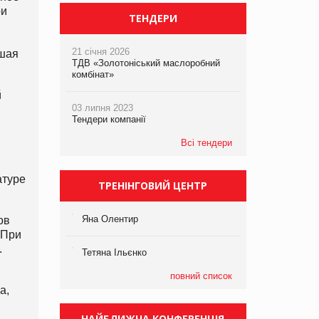
ри
ТЕНДЕРИ
21 січня 2026
ошая
ТДВ «Золотоніський маслоробний
комбінат»
й
03 липня 2023
Тендери компанії
Всі тендери
,
атуре
ТРЕНІНГОВИЙ ЦЕНТР
Яна Олентир
ов
 При
.
Тетяна Ільєнко
повний список
а,
НАЙБЛИЖЧА КОНФЕРЕНЦІЯ