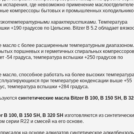
х испарения, где невозможно применение маслоотделителе
ичные компрессоры бытовых и промышленных холодильнико
изкотемпературными характеристиками
.
Температура
шки +190 градусов по Цельсию. Bitzer B 5.2 обладает вязко
е масло с более расширенным температурным диапазоном.
крытых поршневых и герметичных спиральных компрессоро
т -54 градуса, температура вспышки +250 градусов по
 масло, способное работать на более высоких температура
ксплуатирующихся при температуре конденсации выше +55
дус, температура вспышки +284 градуса.
ьзуются
синтетические масла Bitzer
B 100, B 150 SH, B 3
er
B 100, B 150 SH, B 320 SH
изготовляются из синтетически
м серии R22 и смесей на его основе.
присадок на основе алкилатов синтетическое алкилбензол