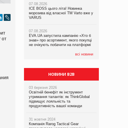
07.08.2026
ICE BOSS цього літа! Новинка
06.08.2026
07.08.2026
морозива від власної ТМ Varto вже у
Смачна новинка для хвостатих: у
Франція заборонила рекламні дзвінки
VARUS
VARUS з’явилися паучі Varto Paw
без згоди клієнтів
expert від власної ТМ Varto!
07.08.2026
оит
EVA.UA запустила кампанію «Хто б
05.08.2026
 от
знав» про асортимент, якого покупці
Мережа супермаркетів VARUS купує
не очікують побачити на платформі
мережу магазинів формату
convenience store КОЛО: об’єднана
компанія налічуватиме 374 магазини
всі новини
НОВИНИ B2B
ания
03 березня 2026
Освітній бенефіт як інструмент
утримання талантів: як ThinkGlobal
підвищує лояльність та
продуктивність вашої команди
31 жовтня 2024
Компанія Rarog Tactical Gear