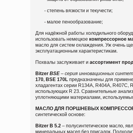
- степень вязкости и текучести;
- малое пенообразование;
Для надёжной работы холодильного обору
использовать немецкое
компрессорное
ма
масло для систем охлаждения. Уж очень ще
эксплуатационным характеристикам.
Похвалы заслуживает и
ассортимент про
Bitzer
BSE
– серия инновационных синте
170, BSE 170L
предназначены для примене
хладагентах серии R134А, R404A, R407C, R
использующих R 23. Сравнительные анализ
уплотняющими материалами, используемы
МАСЛО ДЛЯ ПОРШНЕВЫХ КОМПРЕССО
синтетической основе:
Bitzer B 5.2
– полусинтетическое масло, яв
минеральных масел без присадок. Подходи