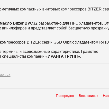
рметичных компактных винтовых компрессоров BITZER се
 масло
Bitzer BVC32
разработано для HFC хладагентов. Эт
их винилэфиров и представляет собой бесцветную прозрачн
компрессоров BITZER серии GSD Orbit с хладагентом R410
ые термины и всевозможные характеристики. Грамотно
т специалисты компании
«ИРАНГА ГРУПП»
.
ование
Попередня
Весь список
Нас