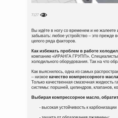
7127
Вы идёте в ногу со временем и не жалеете 
забывать: любое устройство – это прежде 
целого ряда факторов.
Как избежать проблем в работе холоди
компанию «ИРАНГА ГРУПП». Специалисты к
холодильного оборудования. Так на что об
Как выяснилось, одна из самых распростр
– низкое
качество компрессорного масл
Только качественная смазочная жидкость г
системы: поршней, цилиндров, клапанов, ко
Выбирая компрессорное масло, обратит
- высокая устойчивость к карбонизации
- защита от образования ржавчины;