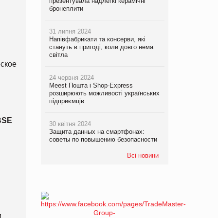
презентувала надлегкі керамічні
бронеплити
31 липня 2024
Напівфабрикати та консерви, які
стануть в пригоді, коли довго нема
світла
еское
24 червня 2024
Meest Пошта і Shop-Express
розширюють можливості українських
підприємців
 BSE
30 квітня 2024
Защита данных на смартфонах:
советы по повышению безопасности
Всі новини
и