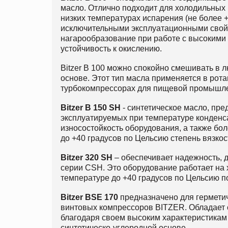
масло. Отлично подходит для холодильных
низких температурах испарения (не более +
исключительными эксплуатационными свой
нагарообразование при работе с высокими
устойчивость к окислению.
Bitzer B 100 можно спокойно смешивать в
основе. Этот тип масла применяется в рот
турбокомпрессорах для пищевой промышле
Bitzer B 150 SH
- синтетическое масло, пр
эксплуатируемых при температуре конденса
износостойкость оборудования, а также бо
до +40 градусов по Цельсию степень вязкост
Bitzer
320 SH
– обеспечивает надежность, 
серии CSH. Это оборудование работает на
температуре до +40 градусов по Цельсию по
Bitzer BSE 170
предназначено для герметич
винтовых компрессоров BITZER. Обладает 
благодаря своем высоким характеристикам 
синтетическо-углеродной основе.