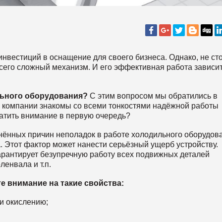
инвестиций в оснащение для своего бизнеса. Однако, не ст
всего сложный механизм. И его эффективная работа зависит
льного оборудования?
С этим вопросом мы обратились в
омпании знакомы со всеми тонкостями надёжной работы
ратить внимание в первую очередь?
анённых причин неполадок в работе холодильного оборудов
а
. Этот фактор может нанести серьёзный ущерб устройству.
арантирует безупречную работу всех подвижных деталей
ленвала и т.п.
е внимание на такие свойства:
 и окислению;