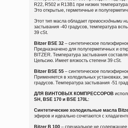
R22, R502 и R13B1 при низких температура
Это открытые, герметичные и полугермет
Этот тип масла обладает
превосходными н
застывания -40 градусов, температура вспы
39 cSt.
Bitzer BSE 32
– синтетическое полиэфирно
Предназначено для полугерметичных и от
BITZER. Температура застывания составляе
Цельсию. Имеет вязкость степени 39 cSt.
Bitzer BSE 55
– синтетическое полиэфирное
Применяется в холодильных установках, э
градусов. Температура застывания -51 гра
ДЛЯ ВИНТОВЫХ КОМПРЕССОРОВ
испол
SH, BSE 170 и BSE 170L
:
Синтетические холодильные масла
Bitz
эфиров и идеально сочетаются с хладагенто
Bitzer B 100
– специальное не содержащее 