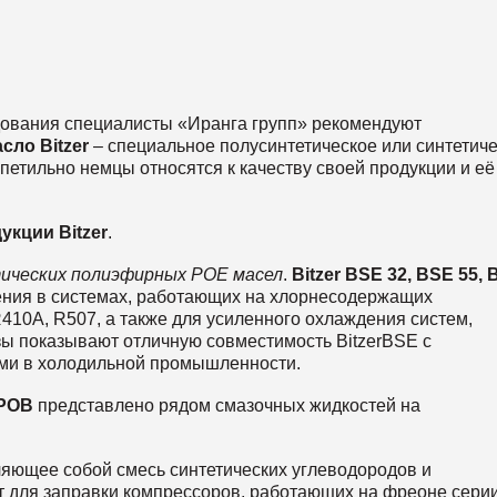
дования специалисты «Иранга групп» рекомендуют
сло Bitzer
– специальное полусинтетическое или синтетич
петильно немцы относятся к качеству своей продукции и её
дукции
Bitzer
.
тических полиэфирных РОЕ масел
.
Bitzer BSE 32, BSE 55,
ния в системах, работающих на хлорнесодержащих
410A, R507, а также для усиленного охлаждения систем,
ы показывают отличную совместимость BitzerBSE с
ми в холодильной промышленности.
РОВ
представлено рядом смазочных жидкостей на
ляющее собой смесь синтетических углеводородов и
т для заправки компрессоров, работающих на фреоне сери