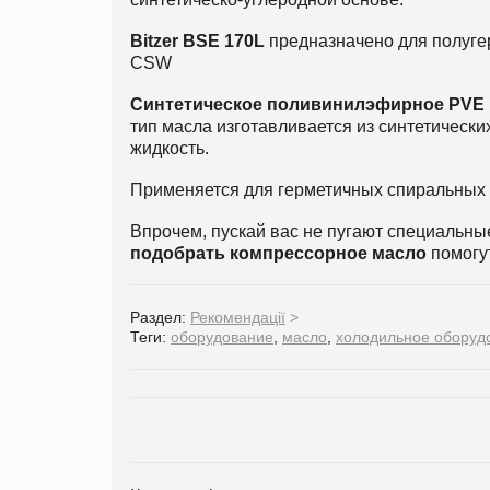
Bitzer BSE 170L
предназначено для полуге
CSW
Cинтетическое поливинилэфирное PVE
тип масла изготавливается из синтетическ
жидкость.
Применяется для герметичных спиральных 
Впрочем, пускай вас не пугают специальн
подобрать компрессорное масло
помогу
Раздел:
Рекомендації
>
Теги:
оборудование
,
масло
,
холодильное оборуд