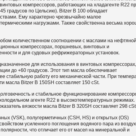
 винтовых компрессоров, работающих на хладагенте R22 п
45 градусов по Цельсию). Bitzer B 100 обладает
ствами. Ему характерно чрезвычайно малое
 термическими нагрузками. Также свойственна весьма хор
 любом количественном соотношении с маслами на нефтяно
ационных компрессорах, поршневых, винтовых и
нности и для судовых рефрижераторных установок.
едназначенное для использования в винтовых компрессорах
ции до +60 градусов. Этот тип масла обеспечивает
лее стабильную работу его механической части. При темпер
и масла Bitzer B 150SH составляет 150 cSt.
долговечность и стабильное функционирование компрессор
 холодильном агенте R22 в высокотемпературных режимах.
казатель вязкости масла Bitzer B 320SH составляет 298 cSt
ных (VSK), полугерметичных (CSH, HS) и открытых (OS)
свойством усиленного поглощения водяного пара из воздух
полярности, что отличает его от масел на минеральной и