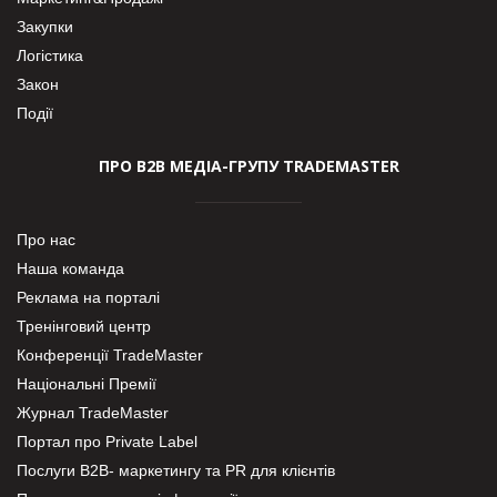
Закупки
Логістика
Закон
Події
ПРО В2В МЕДІА-ГРУПУ TRADEMASTER
Про нас
Наша команда
Реклама на порталі
Тренінговий центр
Конференції TradeMaster
Національні Премії
Журнал TradeMaster
Портал про Private Label
Послуги В2В- маркетингу та PR для клієнтів