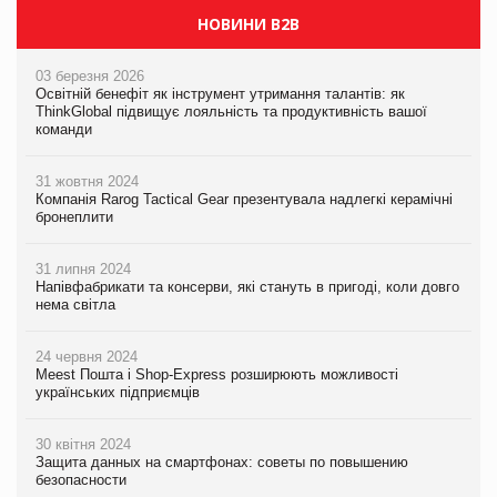
НОВИНИ B2B
03 березня 2026
Освітній бенефіт як інструмент утримання талантів: як
ThinkGlobal підвищує лояльність та продуктивність вашої
команди
31 жовтня 2024
Компанія Rarog Tactical Gear презентувала надлегкі керамічні
бронеплити
31 липня 2024
Напівфабрикати та консерви, які стануть в пригоді, коли довго
нема світла
24 червня 2024
Meest Пошта і Shop-Express розширюють можливості
українських підприємців
30 квітня 2024
Защита данных на смартфонах: советы по повышению
безопасности