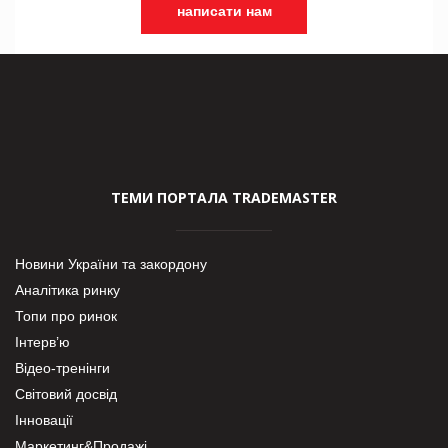
написати нам
ТЕМИ ПОРТАЛА TRADEMASTER
Новини України та закордону
Аналітика ринку
Топи про ринок
Інтерв’ю
Відео-тренінги
Світовий досвід
Інновації
Маркетинг&Продажі