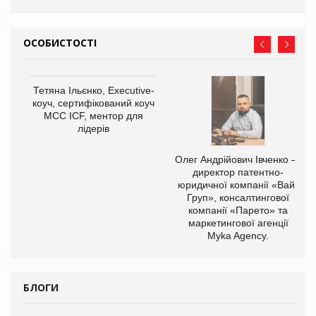
ОСОБИСТОСТІ
,
Тетяна Ільєнко, Executive-
ОВ
коуч, сертифікований коуч
МСС ICF, ментор для
лідерів
Олег Андрійович Івченко —
директор патентно-
юридичної компанії «Вайз
Груп», консалтингової
компанії «Парето» та
маркетингової агенції
Myka Agency.
БЛОГИ