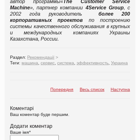
автор программы«
The
Customer
Service
Machine
», партнер компании
4Service Group
, с
2002 года руководитель
более 200
корпоративных проектов
по построению
системы качественного обслуживания в крупных
и международных компаниях Украины
Казахстана, России.
Раздел:
Рекомендації
>
Теги:
машина
,
сервис
,
система
,
эффективность
,
Украина
Попередня
Весь список
Наступна
Коментарі
Ваш коментар буде першим.
Додати коментар
Ваше імя
*