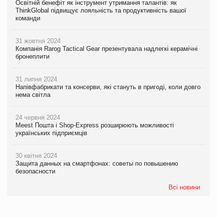
Освітній бенефіт як інструмент утримання талантів: як
ThinkGlobal підвищує лояльність та продуктивність вашої
команди
31 жовтня 2024
Компанія Rarog Tactical Gear презентувала надлегкі керамічні
бронеплити
31 липня 2024
Напівфабрикати та консерви, які стануть в пригоді, коли довго
нема світла
24 червня 2024
Meest Пошта і Shop-Express розширюють можливості
українських підприємців
30 квітня 2024
Защита данных на смартфонах: советы по повышению
безопасности
Всі новини