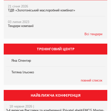
21 січня 2026
ТДВ «Золотоніський маслоробний комбінат»
03 липня 2023
Тендери компанії
Всі тендери
ТРЕНІНГОВИЙ ЦЕНТР
Яна Олентир
Тетяна Ільєнко
повний список
НАЙБЛИЖЧА КОНФЕРЕНЦІЯ
18 червня 2026 |
3-4 вересня Виставки та конференції PrivateLabel&FMCG Master-