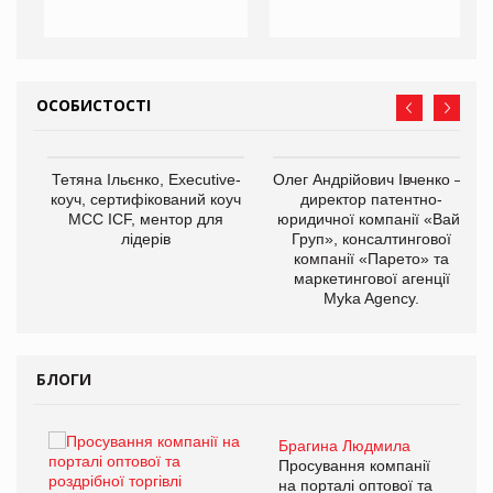
ОСОБИСТОСТІ
,
Тетяна Ільєнко, Executive-
Олег Андрійович Івченко —
ОВ
коуч, сертифікований коуч
директор патентно-
МСС ICF, ментор для
юридичної компанії «Вайз
лідерів
Груп», консалтингової
компанії «Парето» та
маркетингової агенції
Myka Agency.
БЛОГИ
Брагина Людмила
ї
Просування компанії
а
на порталі оптової та