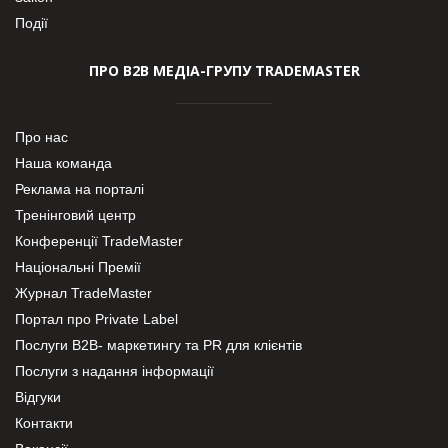
Події
ПРО В2В МЕДІА-ГРУПУ TRADEMASTER
Про нас
Наша команда
Реклама на порталі
Тренінговий центр
Конференції TradeMaster
Національні Премії
Журнал TradeMaster
Портал про Private Label
Послуги В2В- маркетингу та PR для клієнтів
Послуги з надання інформації
Відгуки
Контакти