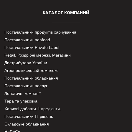
КАТАЛОГ КОМПАНИЙ
Постачальники продуктів харчування
Постачальники nonfood
Постачальники Private Label
Retail. Роздрібні мережі, Магазини
Дистрибутори України
Агропромисловий комплекс
Постачальники обладнання
Постачальники послуг
Логістичні компанії
Тара та упаковка
Харчові добавки. Інгредієнти.
Постачальники IT-рішень
Складське обладнання
HoReCa