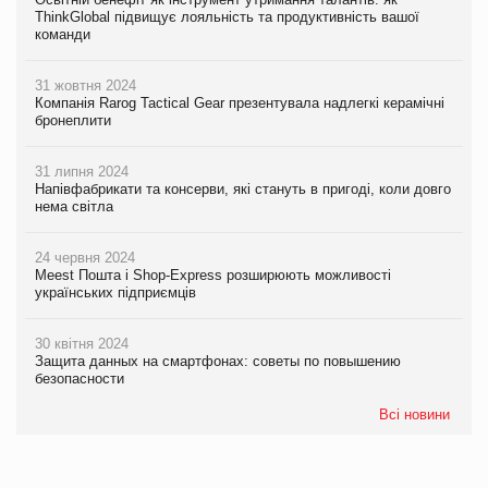
ThinkGlobal підвищує лояльність та продуктивність вашої
команди
31 жовтня 2024
Компанія Rarog Tactical Gear презентувала надлегкі керамічні
бронеплити
31 липня 2024
Напівфабрикати та консерви, які стануть в пригоді, коли довго
нема світла
24 червня 2024
Meest Пошта і Shop-Express розширюють можливості
українських підприємців
30 квітня 2024
Защита данных на смартфонах: советы по повышению
безопасности
Всі новини