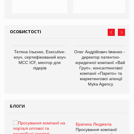
ОСОБИСТОСТІ
,
Тетяна Ільєнко, Executive-
Олег Андрійович Івченко —
ОВ
коуч, сертифікований коуч
директор патентно-
МСС ICF, ментор для
юридичної компанії «Вайз
лідерів
Груп», консалтингової
компанії «Парето» та
маркетингової агенції
Myka Agency.
БЛОГИ
Брагина Людмила
ї
Просування компанії