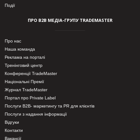
Події
ПРО В2В МЕДІА-ГРУПУ TRADEMASTER
Про нас
Наша команда
Реклама на порталі
Тренінговий центр
Конференції TradeMaster
Національні Премії
Журнал TradeMaster
Портал про Private Label
Послуги В2В- маркетингу та PR для клієнтів
Послуги з надання інформації
Відгуки
Контакти
Вакансії