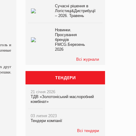
Сучасні рішення в
Логістиці&Дистрибуції
– 2026. Травень
Новинки.
Просування
брендів
FMCG.Березень
голь и
2026
женные
Всі журнали
х друг
решки.
ТЕНДЕРИ
21 січня 2026
ТДВ «Золотоніський маслоробний
комбінат»
03 липня 2023
Тендери компанії
Всі тендери