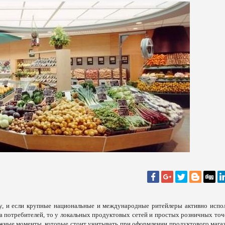
у, и если крупные национальные и международные ритейлеры активно испо
а потребителей, то у локальных продуктовых сетей и простых розничных точ
жные моменты, которые стоит учитывать при оформлении продуктового магаз