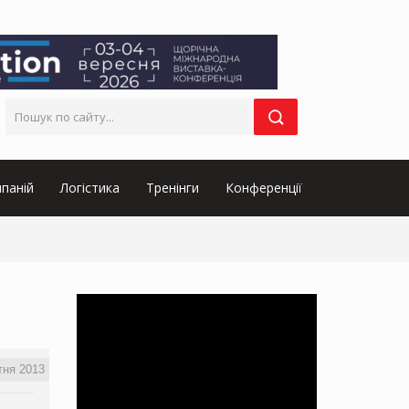
паній
Логістика
Тренінги
Конференції
тня 2013