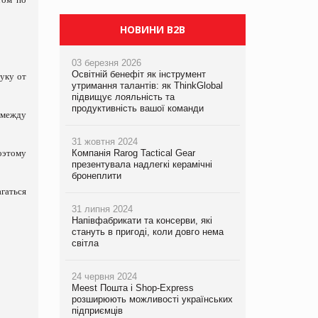
PrivateLabel&FMCG Master 2026
НОВИНИ B2B
03 березня 2026
Освітній бенефіт як інструмент
уку от
утримання талантів: як ThinkGlobal
підвищує лояльність та
продуктивність вашої команди
 между
31 жовтня 2024
оэтому
Компанія Rarog Tactical Gear
презентувала надлегкі керамічні
бронеплити
гаться
31 липня 2024
Напівфабрикати та консерви, які
стануть в пригоді, коли довго нема
світла
24 червня 2024
Meest Пошта і Shop-Express
розширюють можливості українських
підприємців