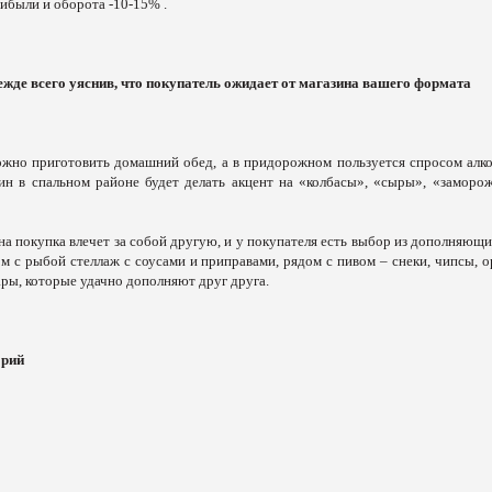
ибыли и оборота -10-15% .
ежде всего уяснив, что покупатель ожидает от магазина вашего формата
можно приготовить домашний обед, а в придорожном пользуется спросом алко
ин в спальном районе будет делать акцент на «колбасы», «сыры», «заморо
на покупка влечет за собой другую, и у покупателя есть выбор из дополняющи
ом с рыбой стеллаж с соусами и приправами, рядом с пивом – снеки, чипсы, о
ары, которые удачно дополняют друг друга.
орий