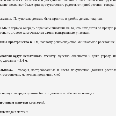
ение: позволяет более ярко прочувствовать радость от приобретения
товара.
магазина. Покупателю должно быть приятно и удобно делать покупки.
и.
Мы в первую очередь обращаем внимание на то, что находится по правую р
а стена торгового зала считается самым выигрышным участком.
димо пространство в 1 м
, поэтому рекомендуемое минимальное расстояние
упатели будут испытывать тесноту
, чувство опасности и даже угрозу, п
удования – З:4 м.
гольника»
– товары, востребованные и часто покупаемые, должны распола
о гастрономия, молочная продукция, хлеб.
м в первую очередь должны быть ходовые и прибыльные позиции.
группам и внутри категорий.
ив входа в магазин.