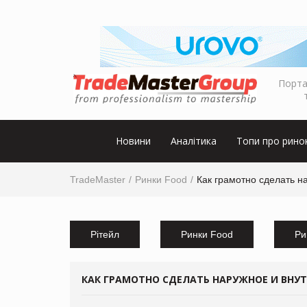
Порта
Новини
Аналітика
Топи про рино
TradeMaster
Ринки Food
Как грамотно сделать 
Рітейл
Ринки Food
Ри
КАК ГРАМОТНО СДЕЛАТЬ НАРУЖНОЕ И ВНУ