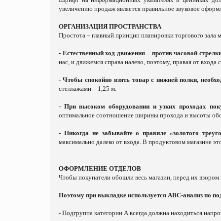
увеличению продаж является правильное звуковое оформл
ОРГАНИЗАЦИЯ ПРОСТРАНСТВА
Простота – главный принцип планировки торгового зала 
- Естественный ход движения – против часовой стрелк
нас, и движемся справа налево, поэтому, правая от вход
- Чтобы спокойно взять товар с нижней полки, необхо
стеллажами – 1,25 м.
- При высоком оборудовании и узких проходах пок
оптимальное соотношение ширины прохода и высоты обор
- Никогда не забывайте о правиле «золотого треу
максимально далеко от входа. В продуктовом магазине эт
ОФОРМЛЕНИЕ ОТДЕЛОВ
Чтобы покупатели обошли весь магазин, перед их взоро
Поэтому при выкладке используется АВС-анализ по под
- Подгруппа категории А всегда должна находиться напрот