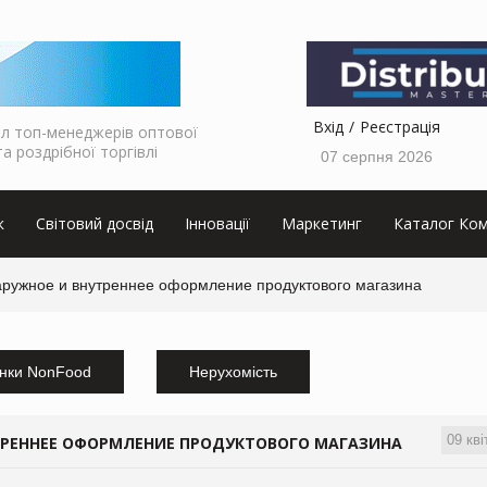
Вхід
Реєстрація
л топ-менеджерів оптової
та роздрібної торгівлі
07 серпня 2026
к
Світовий досвід
Інновації
Маркетинг
Каталог Ком
наружное и внутреннее оформление продуктового магазина
нки NonFood
Нерухомість
09 кві
ТРЕННЕЕ ОФОРМЛЕНИЕ ПРОДУКТОВОГО МАГАЗИНА