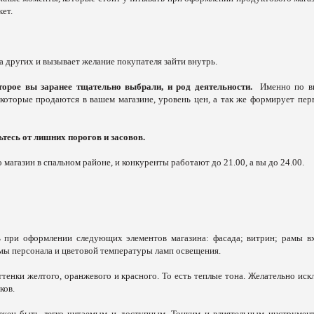
ет.
 других и вызывает желание покупателя зайти внутрь.
торое вы заранее тщательно выбрали, и род деятельности.
Именно по в
которые продаются в вашем магазине, уровень цен, а так же формирует пер
тесь от лишних порогов и засовов.
о магазин в спальном районе, и конкуренты работают до 21.00, а вы до 24.00.
ь при оформлении следующих элементов магазина: фасада; витрин; рамы в
рмы персонала и цветовой температуры ламп освещения.
тенки желтого, оранжевого и красного. То есть теплые тона. Желательно иск
ков.
жен быть легко читаемым и доступным. Тонким и влиятельным инструмен