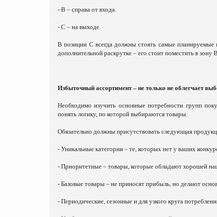
- В – справа от входа.
- С – на выходе.
В позиции С всегда должны стоять самые планируемые г
дополнительной раскрутке – его стоит поместить в зону В
Избыточный ассортимент – не только не облегчает выб
Необходимо изучить основные потребности групп поку
понять логику, по которой выбираются товары.
Обязательно должны присутствовать следующая продукц
- Уникальные категории – те, которых нет у ваших конкур
- Приоритетные – товары, которые обладают хорошей на
- Базовые товары – не приносят прибыль, но делают осно
- Периодические, сезонные и для узкого круга потреблени