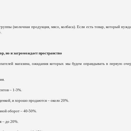
руппы (молочная продукция, мясо, колбаса). Если есть товар, который нужда
.
ор, но и загромождает пространство
пателей магазина, ожидания которых мы будем оправдывать в первую очер
ия.
ентов – 1-3%.
ценкой, и хорошо продаются – около 20%.
вной оборот – 40-50%.
я – до 20%.