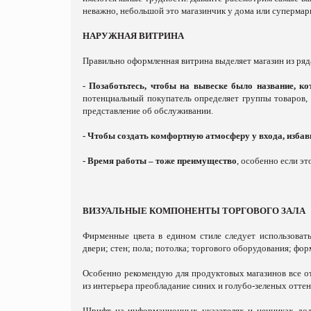
неважно, небольшой это магазинчик у дома или супермарк
НАРУЖНАЯ ВИТРИНА
Правильно оформленная витрина выделяет магазин из ряда
- Позаботьтесь, чтобы на вывеске было название, ко
потенциальный покупатель определяет группы товаров, 
представление об обслуживании.
- Чтобы создать комфортную атмосферу у входа, избавь
- Время работы – тоже преимущество
, особенно если эт
ВИЗУАЛЬНЫЕ КОМПОНЕНТЫ ТОРГОВОГО ЗАЛА
Фирменные цвета в едином стиле следует использоват
двери; стен; пола; потолка; торгового оборудования; фо
Особенно рекомендую для продуктовых магазинов все от
из интерьера преобладание синих и голубо-зеленых оттен
Шрифт на информационных указателях и ценниках дол