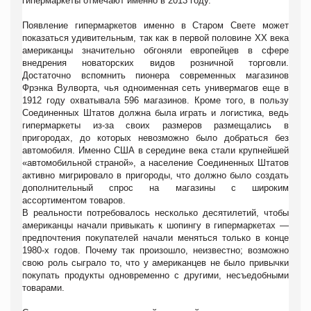
гипермаркеты отмечают именно в 2013 году.
Появление гипермаркетов именно в Старом Свете может
показаться удивительным, так как в первой половине XX века
американцы значительно обгоняли европейцев в сфере
внедрения новаторских видов розничной торговли.
Достаточно вспомнить пионера современных магазинов
Фрэнка Вулворта, чья одноименная сеть универмагов еще в
1912 году охватывала 596 магазинов. Кроме того, в пользу
Соединенных Штатов должна была играть и логистика, ведь
гипермаркеты из-за своих размеров размещались в
пригородах, до которых невозможно было добраться без
автомобиля. Именно США в середине века стали крупнейшей
«автомобильной страной», а население Соединенных Штатов
активно мигрировало в пригороды, что должно было создать
дополнительный спрос на магазины с широким
ассортиментом товаров.
В реальности потребовалось несколько десятилетий, чтобы
американцы начали привыкать к шопингу в гипермаркетах —
предпочтения покупателей начали меняться только в конце
1980-х годов. Почему так произошло, неизвестно; возможно
свою роль сыграло то, что у американцев не было привычки
покупать продукты одновременно с другими, несъедобными
товарами.