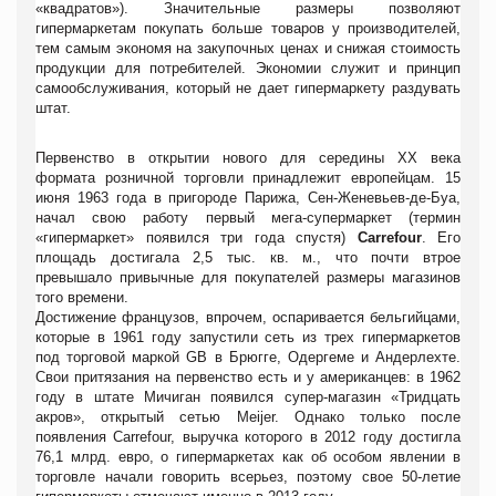
«квадратов»). Значительные размеры позволяют
гипермаркетам покупать больше товаров у производителей,
тем самым экономя на закупочных ценах и снижая стоимость
продукции для потребителей. Экономии служит и принцип
самообслуживания, который не дает гипермаркету раздувать
штат.
Первенство в открытии нового для середины XX века
формата розничной торговли принадлежит европейцам. 15
июня 1963 года в пригороде Парижа, Сен-Женевьев-де-Буа,
начал свою работу первый мега-супермаркет (термин
«гипермаркет» появился три года спустя)
Carrefour
. Его
площадь достигала 2,5 тыс. кв. м., что почти втрое
превышало привычные для покупателей размеры магазинов
того времени.
Достижение французов, впрочем, оспаривается бельгийцами,
которые в 1961 году запустили сеть из трех гипермаркетов
под торговой маркой GB в Брюгге, Одергеме и Андерлехте.
Свои притязания на первенство есть и у американцев: в 1962
году в штате Мичиган появился супер-магазин «Тридцать
акров», открытый сетью Meijer. Однако только после
появления Carrefour, выручка которого в 2012 году достигла
76,1 млрд. евро, о гипермаркетах как об особом явлении в
торговле начали говорить всерьез, поэтому свое 50-летие