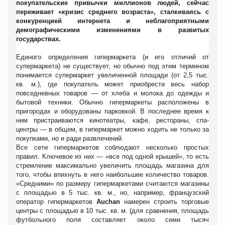
покупательские привычки миллионов людей, сейчас
переживает «кризис среднего возраста», сталкиваясь с
конкуренцией интернета и неблагоприятными
демографическими изменениями в развитых
государствах.
Единого определения гипермаркета (и его отличий от
супермаркета) не существует, но обычно под этим термином
понимается супермаркет увеличенной площади (от 2,5 тыс.
кв. м.), где покупатель может приобрести весь набор
повседневных товаров — от хлеба и молока до одежды и
бытовой техники. Обычно гипермаркеты расположены в
пригородах и оборудованы парковкой. В последнее время к
ним пристраиваются кинотеатры, кафе, рестораны, спа-
центры — в общем, в гипермаркет можно ходить не только за
покупками, но и ради развлечений.
Все сети гипермаркетов соблюдают несколько простых
правил. Ключевое из них — «все под одной крышей», то есть
стремление максимально увеличить площадь магазина для
того, чтобы впихнуть в него наибольшее количество товаров.
«Средними» по размеру гипермаркетами считаются магазины
с площадью в 5 тыс. кв. м., но, например, французский
оператор гипермаркетов
Auchan
намерен строить торговые
центры с площадью в 10 тыс. кв. м. (для сравнения, площадь
футбольного поля составляет около семи тысяч