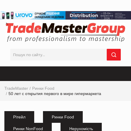
TradeMaster
Ринки Food
50 лет с открытия первого в мире гипермаркета
Рітейл
Ринки Food
Ринки NonFood
Нерухомість