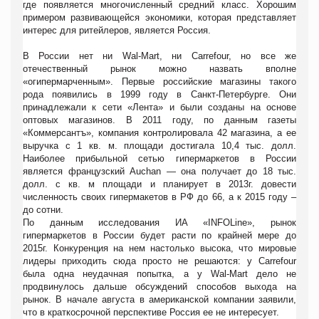
где появляется многочисленный средний класс. Хорошим
примером развивающейся экономики, которая представляет
интерес для ритейлеров, является Россия.
В России нет ни Wal-Mart, ни Carrefour, но все же
отечественный рынок можно назвать вполне
«огипермарченным». Первые российские магазины такого
рода появились в 1999 году в Санкт-Петербурге. Они
принадлежали к сети «Лента» и были созданы на основе
оптовых магазинов. В 2011 году, по данным газеты
«Коммерсантъ», компания контролировала 42 магазина, а ее
выручка с 1 кв. м. площади достигала 10,4 тыс. долл.
Наиболее прибыльной сетью гипермаркетов в России
является французский Auchan — она получает до 18 тыс.
долл. с кв. м площади и планирует в 2013г. довести
численность своих гипермакетов в РФ до 66, а к 2015 году –
до сотни.
По данным исследования ИА «INFOLine», рынок
гипермаркетов в России будет расти по крайней мере до
2015г. Конкуренция на нем настолько высока, что мировые
лидеры приходить сюда просто не решаются: у Carrefour
была
одна неудачная попытка, а у Wal-Mart дело не
продвинулось дальше обсуждений способов выхода на
рынок. В начале августа в американской компании заявили,
что в краткосрочной перспективе Россия ее не интересует.