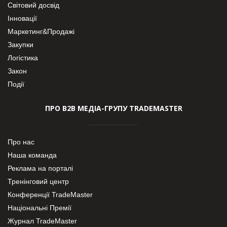
Світовий досвід
Інновації
Маркетинг&Продажі
Закупки
Логістика
Закон
Події
ПРО В2В МЕДІА-ГРУПУ TRADEMASTER
Про нас
Наша команда
Реклама на порталі
Тренінговий центр
Конференції TradeMaster
Національні Премії
Журнал TradeMaster