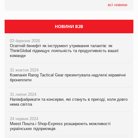
Сергій Лісунов про заморожені хлібобулочні вироби на
всі новини
PrivateLabel&FMCG Master 2026
НОВИНИ B2B
03 березня 2026
Освітній бенефіт як інструмент утримання талантів: як
ThinkGlobal підвищує лояльність та продуктивність вашої
команди
31 жовтня 2024
Компанія Rarog Tactical Gear презентувала надлегкі керамічні
бронеплити
31 липня 2024
Напівфабрикати та консерви, які стануть в пригоді, коли довго
нема світла
24 червня 2024
Meest Пошта і Shop-Express розширюють можливості
українських підприємців