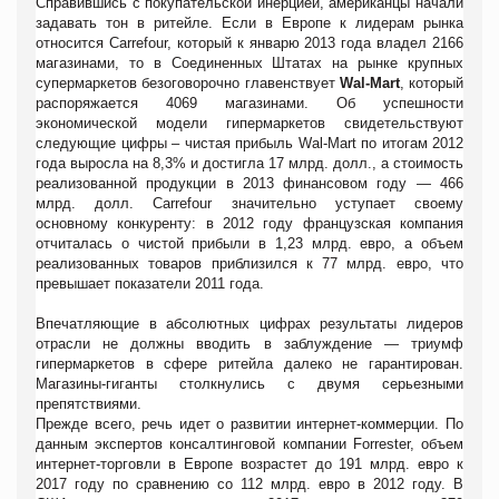
Справившись с покупательской инерцией, американцы начали
задавать тон в ритейле. Если в Европе к лидерам рынка
относится Carrefour, который к январю 2013 года владел 2166
магазинами, то в Соединенных Штатах на рынке крупных
супермаркетов безоговорочно главенствует
Wal-Mart
, который
распоряжается 4069 магазинами. Об успешности
экономической модели гипермаркетов свидетельствуют
следующие цифры – чистая прибыль Wal-Mart по итогам 2012
года выросла на 8,3% и достигла 17 млрд. долл., а стоимость
реализованной продукции в 2013 финансовом году — 466
млрд. долл. Carrefour значительно уступает своему
основному конкуренту: в 2012 году французская компания
отчиталась о чистой прибыли в 1,23 млрд. евро, а объем
реализованных товаров приблизился к 77 млрд. евро, что
превышает показатели 2011 года.
Впечатляющие в абсолютных цифрах результаты лидеров
отрасли не должны вводить в заблуждение — триумф
гипермаркетов в сфере ритейла далеко не гарантирован.
Магазины-гиганты столкнулись с двумя серьезными
препятствиями.
Прежде всего, речь идет о развитии интернет-коммерции. По
данным экспертов консалтинговой компании Forrester, объем
интернет-торговли в Европе возрастет до 191 млрд. евро к
2017 году по сравнению со 112 млрд. евро в 2012 году. В