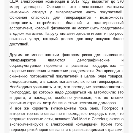
США электронная коммерция в 2017 году вырастет до 370
млрд. долларов. Очевидно, что электронные магазины
неизбежно отберут у гипермаркетов часть покупателей.
Основная опасность для гипермаркетов - возможность
представить потребителю больший и адаптированный
ассортимент, который физически не может быть представлен
в одном магазине. На руку онлайн-торговле играет и прогресс
почтовых услуг, который делает доставку покупок более
доступной.
Другим не менее важным фактором риска для выживания
гипермаркетов являются демографические и
социокультурные перемены в развитых государствах —
старение населения и снижение рождаемости. Это приводит к
снижению потребностей покупателей в целом ряде товаров,
следовательно, и в самих магазинах, включая гипермаркеты.
Необходимо учитывать и то, что последние располагаются в
пригородах, до которых надо добираться на автомобиле: это
и долго, и накладно, особенно учитывая, что во многих
развитых странах литр бензина стоит несколько долларов.
И все же хоронить гипермаркеты пока рано. Прогресс в
интернет-торговле связан не в последнюю очередь с тем, что
ведущие торговые сети, включая Wal-Mart и Carrefour, активно
экспериментируют с электронной коммерцией. Кроме того,
надежды ритейлеров связаны и с развивающимися странами,