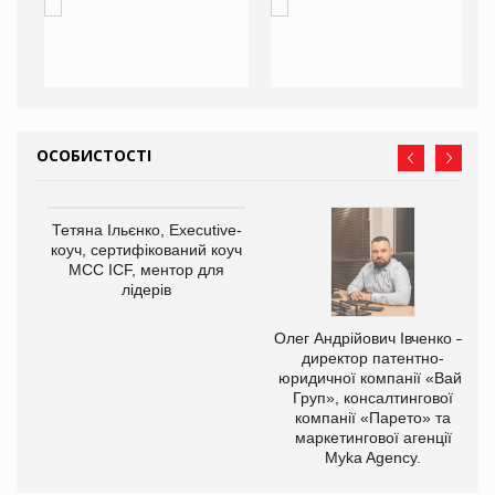
ОСОБИСТОСТІ
,
Тетяна Ільєнко, Executive-
ОВ
коуч, сертифікований коуч
МСС ICF, ментор для
лідерів
Олег Андрійович Івченко —
директор патентно-
юридичної компанії «Вайз
Груп», консалтингової
компанії «Парето» та
маркетингової агенції
Myka Agency.