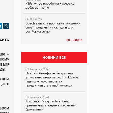
P&G купує виробника харчових
P&G купує виробника харчових
добавок Thorne
добавок Thorne
05.08.2026
Смачне поповнення дитячого меню:
06.08.2026
06.08.2026
у VARUS з’явилися новинки від ТМ
Bosch заявила про повне знищення
Bosch заявила про повне знищення
ТОКЕРИ
своєї продукції на складі після
своєї продукції на складі після
російської атаки
російської атаки
05.08.2026
сить
Сергій Лісунов про заморожені
всі новини
хлібобулочні вироби на
PrivateLabel&FMCG Master 2026
ьше –
НОВИНИ B2B
акому
овара
оды.
03 березня 2026
Освітній бенефіт як інструмент
утримання талантів: як ThinkGlobal
еском
підвищує лояльність та
дят в
продуктивність вашої команди
31 жовтня 2024
Компанія Rarog Tactical Gear
презентувала надлегкі керамічні
лером
бронеплити