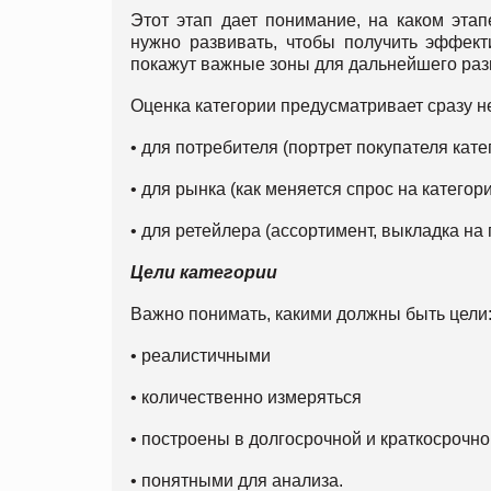
Этот этап дает понимание, на каком этап
нужно развивать, чтобы получить эффект
покажут важные зоны для дальнейшего раз
Оценка категории предусматривает сразу н
• для потребителя (портрет покупателя катего
• для рынка (как меняется спрос на катего
• для ретейлера (ассортимент, выкладка на 
Цели категории
Важно понимать, какими должны быть цели
• реалистичными
• количественно измеряться
• построены в долгосрочной и краткосрочн
• понятными для анализа.