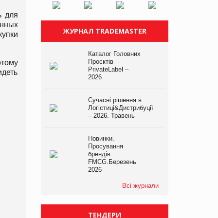
ь для
енных
ЖУРНАЛ TRADEMASTER
купки
Каталог Головних
Проєктів
отому
PrivateLabel –
идеть
2026
Сучасні рішення в
Логістиці&Дистрибуції
– 2026. Травень
Новинки.
Просування
брендів
FMCG.Березень
2026
Всі журнали
ТЕНДЕРИ