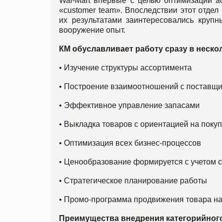
Wal-Mart впервые с целью оптимизации а
«customer team». Впоследствии этот отде
их результатами заинтересовались крупн
вооружение опыт.
КМ обуславливает работу сразу в неско
• Изучение структуры ассортимента
• Построение взаимоотношений с поставщ
• Эффективное управление запасами
• Выкладка товаров с ориентацией на поку
• Оптимизация всех бизнес-процессов
• Ценообразование формируется с учетом 
• Стратегическое планирование работы
• Промо-программа продвижения товара на
Преимущества внедрения категорийног