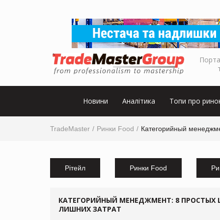
Порта
Новини
Аналітика
Топи про рино
TradeMaster
Ринки Food
Категорийный менеджме
Рітейл
Ринки Food
Ри
КАТЕГОРИЙНЫЙ МЕНЕДЖМЕНТ: 8 ПРОСТЫХ 
ЛИШНИХ ЗАТРАТ