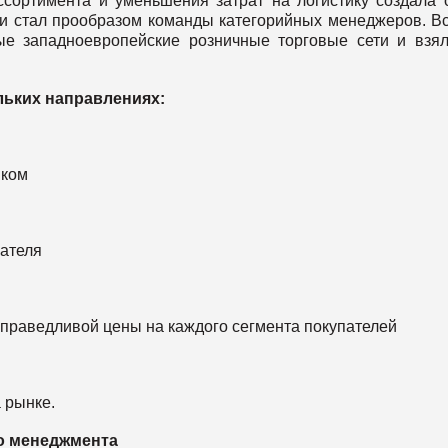
ссортимента и уменьшения затрат на логистику создала 
л и стал прообразом команды категорийных менеджеров. В
ые западноевропейские розничные торговые сети и взя
льких направлениях:
иком
пателя
справедливой цены на каждого сегмента покупателей
 рынке.
о менеджмента