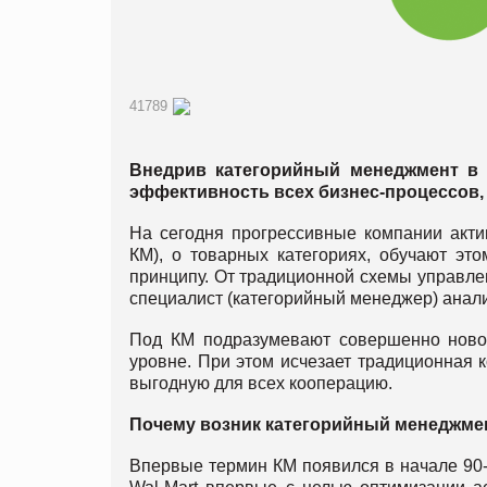
41789
Внедрив категорийный менеджмент в 
эффективность всех бизнес-процессов, 
На сегодня прогрессивные компании акти
КМ), о товарных категориях, обучают эт
принципу. От традиционной схемы управлен
специалист (категорийный менеджер) анали
Под КМ подразумевают совершенно новое
уровне. При этом исчезает традиционная
выгодную для всех кооперацию.
Почему возник категорийный менеджме
Впервые термин КМ появился в начале 90-