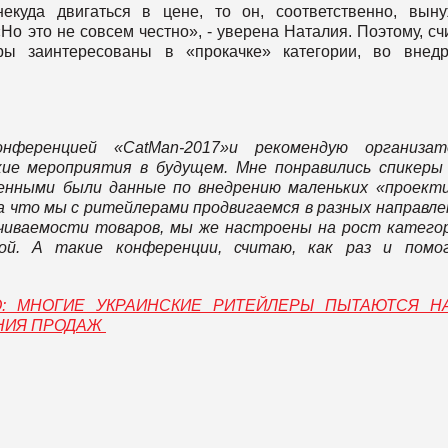
екуда двигаться в цене, то он, соответственно, вын
Но это не совсем честно», - уверена Наталия. Поэтому, сч
еры заинтересованы в «прокачке» категории, во внед
онференцией «
CatMan-2017
»
и рекомендую организат
ие мероприятия в будущем. Мне понравились спикеры
ценными были данные по внедрению маленьких «проект
а что мы с ритейлерами продвигаемся в разных направле
чиваемости товаров, мы же настроены на рост катего
вой. А такие конференции, считаю, как раз и помо
О: МНОГИЕ УКРАИНСКИЕ РИТЕЙЛЕРЫ ПЫТАЮТСЯ Н
НИЯ ПРОДАЖ