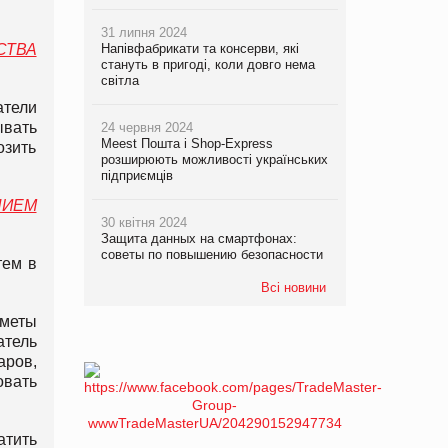
31 липня 2024
СТВА
Напівфабрикати та консерви, які
стануть в пригоді, коли довго нема
світла
атели
ывать
24 червня 2024
Meest Пошта і Shop-Express
озить
розширюють можливості українських
підприємців
НИЕМ
30 квітня 2024
Защита данных на смартфонах:
советы по повышению безопасности
тем в
Всі новини
дметы
атель
аров,
овать
атить