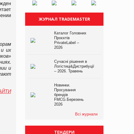
ужден
итает
рении
ЖУРНАЛ TRADEMASTER
Каталог Головних
Проєктів
PrivateLabel –
орам
2026
 и их
иков»
Сучасні рішення в
ниях.
Логістиці&Дистрибуції
рии и
– 2026. Травень
гают
Новинки.
Просування
АЙТИ
брендів
FMCG.Березень
2026
Всі журнали
ТЕНДЕРИ