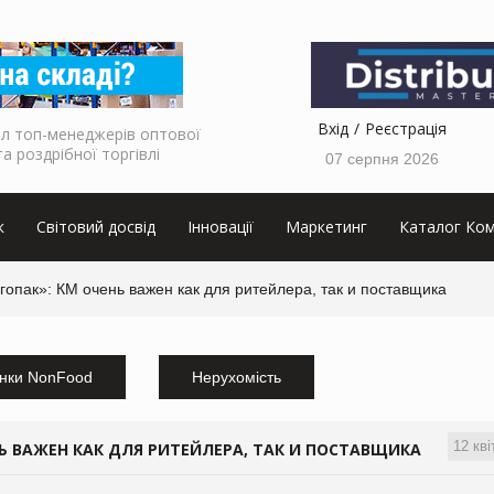
Вхід
Реєстрація
л топ-менеджерів оптової
та роздрібної торгівлі
07 серпня 2026
к
Світовий досвід
Інновації
Маркетинг
Каталог Ком
гопак»: КМ очень важен как для ритейлера, так и поставщика
нки NonFood
Нерухомість
12 кві
Ь ВАЖЕН КАК ДЛЯ РИТЕЙЛЕРА, ТАК И ПОСТАВЩИКА