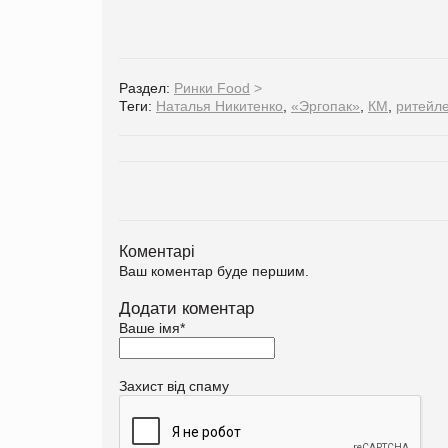
Раздел:
Ринки Food
>
Теги:
Наталья Никитенко
,
«Эргопак»
,
КМ
,
ритейл
Коментарі
Ваш коментар буде першим.
Додати коментар
Ваше імя
*
Захист від спаму