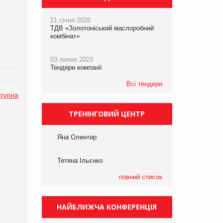
21 січня 2026
ТДВ «Золотоніський маслоробний
комбінат»
03 липня 2023
Тендери компанії
Всі тендери
тупна
ТРЕНІНГОВИЙ ЦЕНТР
Яна Олентир
Тетяна Ільєнко
повний список
НАЙБЛИЖЧА КОНФЕРЕНЦІЯ