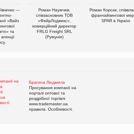
 Івченко —
Роман Наумчев,
Роман Корсак, співвла
ентно-
співзасновник ТОВ
франчайзингової мер
нії «Вайз
«ФейрЛоджикс»,
SPAR в Україні
тингової
комерційний директор
ето» та
FRLG Freight SRL
 агенції
(Румунія)
cy.
Брагина Людмила
Просування компанії на
порталі оптової та
роздрібної торгівлі
www.trademaster.ua.
правила. Особливості.
Рекомендації