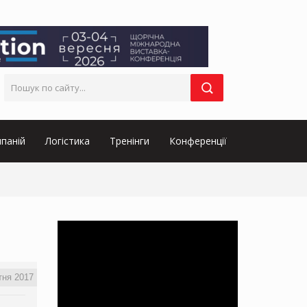
паній
Логістика
Тренінги
Конференції
тня 2017