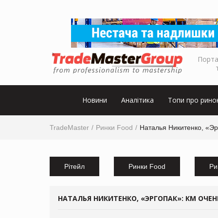
Порта
Новини
Аналітика
Топи про рино
TradeMaster
Ринки Food
Наталья Никитенко, «Эр
Рітейл
Ринки Food
Ри
НАТАЛЬЯ НИКИТЕНКО, «ЭРГОПАК»: КМ ОЧЕН