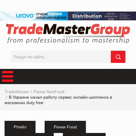
TradeMaster
Ринки NonFood
В Украине начал работу сервис онлайн-шоппинга в
магазинах duty free
Рітейл
Ринки Food