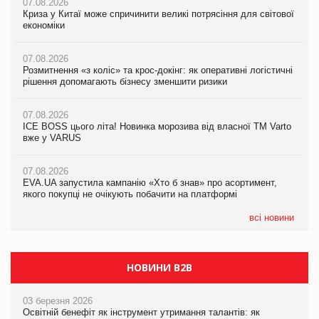
07.08.2026
07.08.2026
Криза у Китаї може спричинити великі потрясіння для світової
07.08.2026
Криза у Китаї може спричинити великі потрясіння для світової
економіки
ICE BOSS цього літа! Новинка морозива від власної ТМ Varto
економіки
вже у VARUS
07.08.2026
07.08.2026
Розмитнення «з коліс» та крос-докінг: як оперативні логістичні
07.08.2026
Kraft Heinz скоротила збиток у першому півріччі
рішення допомагають бізнесу зменшити ризики
EVA.UA запустила кампанію «Хто б знав» про асортимент,
якого покупці не очікують побачити на платформі
07.08.2026
07.08.2026
Продажі Hugo Boss впали на 9%
ICE BOSS цього літа! Новинка морозива від власної ТМ Varto
06.08.2026
вже у VARUS
Смачна новинка для хвостатих: у VARUS з’явилися паучі
07.08.2026
Varto Paw expert від власної ТМ Varto!
Франція заборонила рекламні дзвінки без згоди клієнтів
07.08.2026
EVA.UA запустила кампанію «Хто б знав» про асортимент,
05.08.2026
якого покупці не очікують побачити на платформі
Мережа супермаркетів VARUS купує мережу магазинів
формату convenience store КОЛО: об’єднана компанія
налічуватиме 374 магазини
всі новини
НОВИНИ B2B
03 березня 2026
Освітній бенефіт як інструмент утримання талантів: як