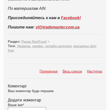
По материалам
AIN
Присоединяйтесь к нам в
Facebook!
Пишите нам:
vl@trademaster.com.ua
Раздел:
Ринки NonFood
>
Теги:
Украина
,
сервис
,
онлайн-шоппинг
,
магазины duty
free
Попередня
Весь список
Наступна
Коментарі
Ваш коментар буде першим.
Додати коментар
Ваше імя
*