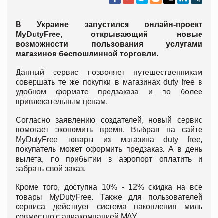
В Украине запустился онлайн-проект
MyDutyFree, открывающий новые
возможности пользования услугами
магазинов беспошлинной торговли.
Данный сервис позволяет путешественникам
совершать те же покупки в магазинах duty free в
удобном формате предзаказа и по более
привлекательным ценам.
Согласно заявлению создателей, новый сервис
помогает экономить время. Выбрав на сайте
MyDutyFree товары из магазина duty free,
покупатель может оформить предзаказ. А в день
вылета, по прибытии в аэропорт оплатить и
забрать свой заказ.
Кроме того, доступна 10% - 12% скидка на все
товары MyDutyFree. Также для пользователей
сервиса действует система накопления миль
совместно с авиакомпанией МАУ.