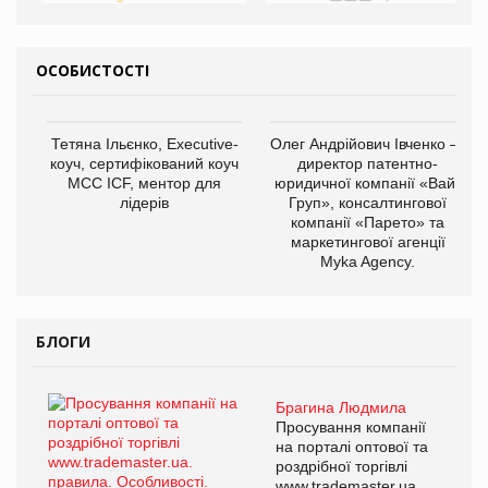
ОСОБИСТОСТІ
Тетяна Ільєнко, Executive-
Олег Андрійович Івченко —
коуч, сертифікований коуч
директор патентно-
МСС ICF, ментор для
юридичної компанії «Вайз
лідерів
Груп», консалтингової
компанії «Парето» та
маркетингової агенції
Myka Agency.
БЛОГИ
Брагина Людмила
Просування компанії
на порталі оптової та
роздрібної торгівлі
www.trademaster.ua.