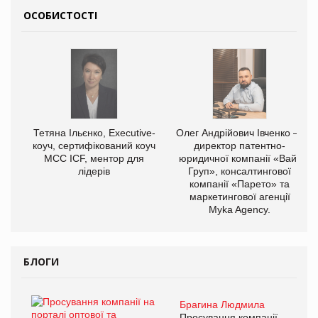
ОСОБИСТОСТІ
Тетяна Ільєнко, Executive-
Олег Андрійович Івченко —
коуч, сертифікований коуч
директор патентно-
МСС ICF, ментор для
юридичної компанії «Вайз
лідерів
Груп», консалтингової
компанії «Парето» та
маркетингової агенції
Myka Agency.
БЛОГИ
Брагина Людмила
Просування компанії