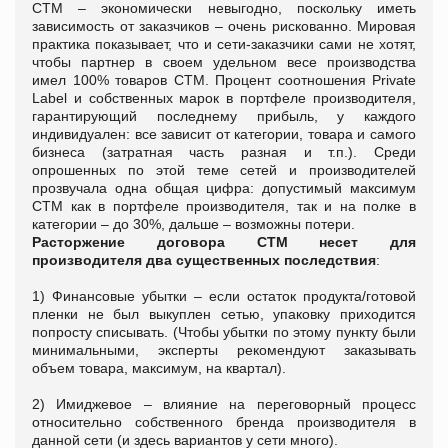
СТМ – экономически невыгодно, поскольку иметь
зависимость от заказчиков – очень рискованно. Мировая
практика показывает, что и сети-заказчики сами не хотят,
чтобы партнер в своем удельном весе производства
имел 100% товаров СТМ. Процент соотношения Private
Label и собственных марок в портфеле производителя,
гарантирующий последнему прибыль, у каждого
индивидуален: все зависит от категории, товара и самого
бизнеса (затратная часть разная и т.п.). Среди
опрошенных по этой теме сетей и производителей
прозвучала одна общая цифра: допустимый максимум
СТМ как в портфеле производителя, так и на полке в
категории – до 30%, дальше – возможны потери.
Расторжение договора СТМ несет для
производителя два существенных последствия
:
1) Финансовые убытки – если остаток продукта/готовой
пленки не был выкуплен сетью, упаковку приходится
попросту списывать. (Чтобы убытки по этому пункту были
минимальными, эксперты рекомендуют заказывать
объем товара, максимум, на квартал).
2) Имиджевое – влияние на переговорный процесс
относительно собственного бренда производителя в
данной сети (и здесь вариантов у сети много).