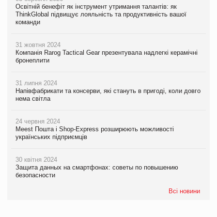
Освітній бенефіт як інструмент утримання талантів: як
ThinkGlobal підвищує лояльність та продуктивність вашої
команди
31 жовтня 2024
Компанія Rarog Tactical Gear презентувала надлегкі керамічні
бронеплити
31 липня 2024
Напівфабрикати та консерви, які стануть в пригоді, коли довго
нема світла
24 червня 2024
Meest Пошта і Shop-Express розширюють можливості
українських підприємців
30 квітня 2024
Защита данных на смартфонах: советы по повышению
безопасности
Всі новини