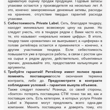
адекватную оценку продаж продукции. Годовые запасы
упаковки остаются у производителя на несколько лет. А
это, конечно: замороженные денежные активы, расходы
на хранение, отсутствие твердых гарантий расхода
упаковки.
Себестоимость Private Label.
Сеть, благодаря тендеру,
находит минимально возможную цену на рынке. Но
следует учесть, что в тендере рядом с Вами часто есть
те, кто называют «нереально низкие цифры». В итоге,
тендер такие «романтики» не выигрывают, а «циферка» в
голове ритейлера остается и применяется – конечно, к
другим участникам тендера. Если себестоимость
повышается уже в процессе работы, в связи с ростом цен
на сырье и рядом других, действительно, объективных
причин, доказывайте это, предоставляя калькуляцию и
аргументы.
Требуйте гарантий!
Ритейлер имеет полное право
поменять поставщика
после окончания термина
контракта, либо до.
Предусмотрите в контракте
соблюдение условий – гарантию выкупа объемов.
Также следует помнить! Розница, со своей стороны,
«боится» потерять поставщика СТМ точно так же, как и
поставщик сеть. Есть категории, в которых услуги Private
Label в Украине могут предложить всего одна-две
компании. Менять поставщика и доверять тому, кто