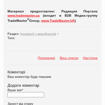
Материал предоставлен: Редакция Портала
www.trademaster.ua
(входит в В2В Медиа-группу
®
TradeMaster
Group,
www
.
TradeMaster
.
UA
)
Раздел:
Інновації у виробництві
>
Теги:
Попередня
Весь список
Наступна
Коментарі
Ваш коментар буде першим.
Додати коментар
Ваше імя
*
Захист від спаму