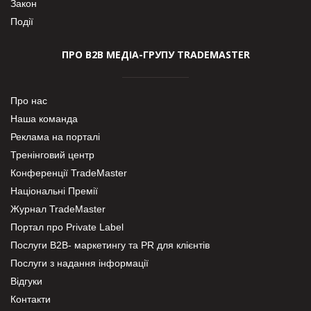
Закон
Події
ПРО В2В МЕДІА-ГРУПУ TRADEMASTER
Про нас
Наша команда
Реклама на порталі
Тренінговий центр
Конференції TradeMaster
Національні Премії
Журнал TradeMaster
Портал про Private Label
Послуги В2В- маркетингу та PR для клієнтів
Послуги з надання інформації
Відгуки
Контакти