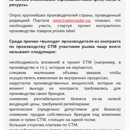
ресурсы.
Опрос крупнейших производителей страны, проведенный
редакцией Портала
www.trademaster.ua
, показал, что
необходимо учесть, стартуя проект контрактного
производства товаров private label.
C
реди причин «выхода» производителя из контракта
по производству СТМ участники рынка чаще всего
называют следующие:
необходимость вложений в проект СТМ (например, в
производство и т.п.), которые не окупаются;
слишком маленькие объемы заказов, чтобы
осуществлять изменения во внутренних процессах;
недостаток производственных мощностей, которые на
момент выхода из контракта требовались для
производства своих брендов;
снижение рентабельности бизнеса из-за низкой
входящей цены, требуемой ритейлерами;
критическое (предельно допустимое для бизнеса)
снижение продаж собственных брендов под влиянием
своих и чужих СТМ, стоящих на одной полке;
большая отсрочка платежа по СТМ;
рост себестоимости товара под влиянием рыночных или