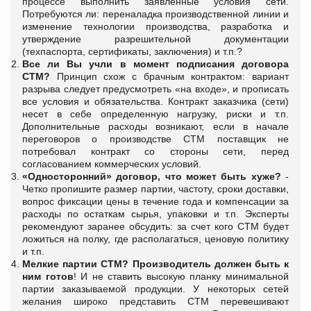
процессе выполнить заявленные условия сети.
Потребуются ли: переналадка производственной линии и
изменение технологии производства, разработка и
утверждение разрешительной документации
(техпаспорта, сертификаты, заключения) и т.п.?
Все ли Вы учли в момент подписания договора
СТМ?
Принцип схож с брачным контрактом: вариант
разрыва следует предусмотреть «на входе», и прописать
все условия и обязательства. Контракт заказчика (сети)
несет в себе определенную нагрузку, риски и т.п.
Дополнительные расходы возникают, если в начале
переговоров о производстве СТМ поставщик не
потребовал контракт со стороны сети, перед
согласованием коммерческих условий.
«Односторонний» договор, что может быть хуже?
-
Четко пропишите размер партии, частоту, сроки доставки,
вопрос фиксации цены в течение года и компенсации за
расходы по остаткам сырья, упаковки и т.п. Эксперты
рекомендуют заранее обсудить: за счет кого СТМ будет
ложиться на полку, где располагаться, ценовую политику
и т.п.
Мелкие партии СТМ?
Производитель должен быть к
ним готов
! И не ставить высокую планку минимальной
партии заказываемой продукции. У некоторых сетей
желания широко представить СТМ перевешивают