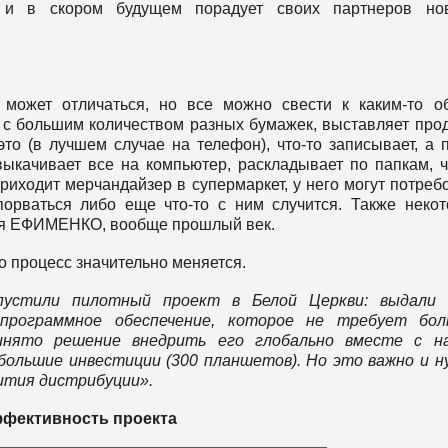
в и в скором будущем порадует своих партнеров но
 может отличаться, но все можно свести к каким-то 
у с большим количеством разных бумажек, выставляет про
то (в лучшем случае на телефон), что-то записывает, а 
выкачивает все на компьютер, раскладывает по папкам, 
приходит мерчандайзер в супермаркет, у него могут потреб
порваться либо еще что-то с ним случится. Также неко
сея ЕФИМЕНКО, вообще прошлый век.
о процесс значительно меняется.
пустили пилотный проект в Белой Церкви: выдали 
программное обеспечение, которое не требует бол
инято решение внедрить его глобально вместе с н
большие инвестиции (300 планшетов). Но это важно и н
ития дистрибуции».
фективность проекта