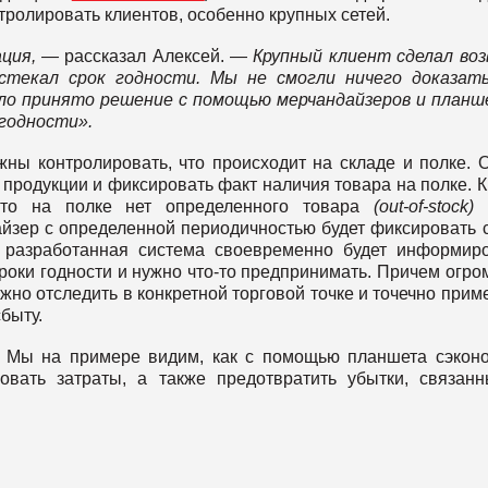
тролировать клиентов, особенно крупных сетей.
ация, —
рассказал Алексей. —
Крупный клиент сделал во
истекал срок годности. Мы не смогли ничего доказат
ло принято решение с помощью мерчандайзеров и план
и годности».
ны контролировать, что происходит на складе и полке. 
 продукции и фиксировать факт наличия товара на полке. 
 что на полке нет определенного товара
(оut-of-stock)
и
айзер с определенной периодичностью будет фиксировать 
о разработанная система своевременно будет информир
сроки годности и нужно что-то предпринимать. Причем огр
жно отследить в конкретной торговой точке и точечно прим
быту.
. Мы на примере видим, как с помощью планшета сэкон
овать затраты, а также предотвратить убытки, связан
.