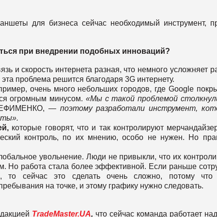
аншеты для бизнеса сейчас необходимый инструмент, п
уться при внедрении подобных инноваций?
язь и скорость интернета разная, что немного усложняет р
 эта проблема решится благодаря 3G интернету.
ример, очень много небольших городов, где Google покр
тся огромным минусом.
«Мы с такой проблемой столкнул
й ЕФИМЕНКО, —
поэтому разработали инструмент, кот
аты».
й,
которые говорят, что и так контролируют мерчандайзе
ческий контроль, по их мнению, особо не нужен. Но пра
обальное увольнение. Люди не привыкли, что их контроли
. Но работа стала более эффективной. Если раньше сотр
, то сейчас это сделать очень сложно, потому что 
ребывания на точке, и этому графику нужно следовать.
едакцией
TradeMaster.UA
,
что сейчас команда работает на