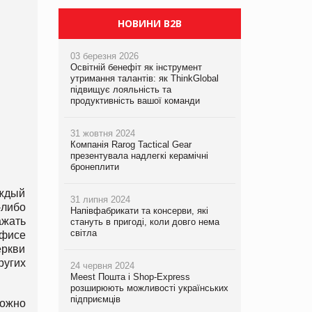
НОВИНИ B2B
03 березня 2026
Освітній бенефіт як інструмент
утримання талантів: як ThinkGlobal
підвищує лояльність та
продуктивність вашої команди
31 жовтня 2024
Компанія Rarog Tactical Gear
презентувала надлегкі керамічні
бронеплити
аждый
31 липня 2024
-либо
Напівфабрикати та консерви, які
ажать
стануть в пригоді, коли довго нема
світла
офисе
еркви
ругих
24 червня 2024
Meest Пошта і Shop-Express
розширюють можливості українських
підприємців
можно