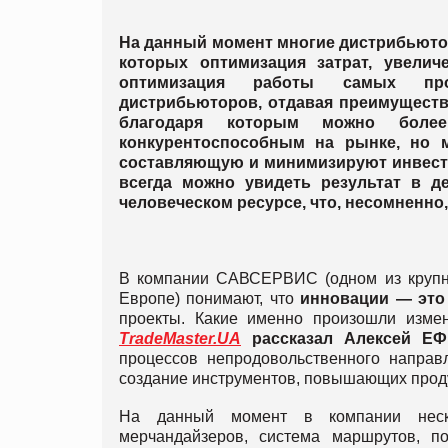
На данный момент многие дистрибьюто
которых оптимизация затрат, увели
оптимизация работы самых прои
дистрибьюторов, отдавая преимуществ
благодаря которым можно более
конкурентоспособным на рынке, но 
составляющую и минимизируют инвестиц
всегда можно увидеть результат в д
человеческом ресурсе, что, несомненно,
В компании САВСЕРВИС (одном из крупн
Европе) понимают, что
инновации — это 
проекты. Какие именно произошли измен
TradeMaster.UA
рассказал
Алексей Е
процессов непродовольственного напра
создание инструментов, повышающих проду
На данный момент в компании неск
мерчандайзеров, система маршрутов, п