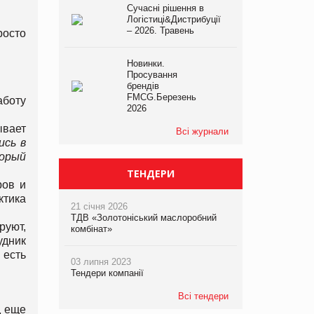
Сучасні рішення в
Логістиці&Дистрибуції
– 2026. Травень
росто
Новинки.
Просування
брендів
FMCG.Березень
аботу
2026
ывает
Всі журнали
ись в
орый
ТЕНДЕРИ
ров и
ктика
21 січня 2026
ТДВ «Золотоніський маслоробний
руют,
комбінат»
удник
есть
03 липня 2023
Тендери компанії
Всі тендери
д еще