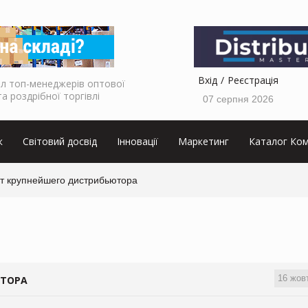
Вхід
Реєстрація
л топ-менеджерів оптової
та роздрібної торгівлі
07 серпня 2026
к
Світовий досвід
Інновації
Маркетинг
Каталог Ком
т крупнейшего дистрибьютора
16 жов
ЮТОРА