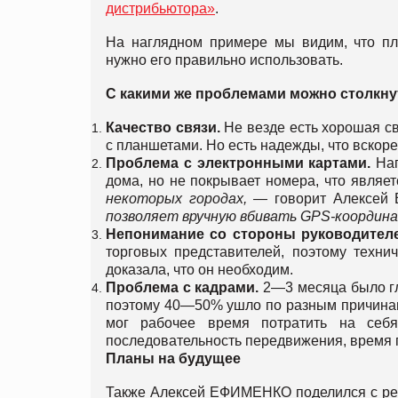
дистрибьютора»
.
На наглядном примере мы видим, что пл
нужно его правильно использовать.
С какими же проблемами можно столкн
Качество связи.
Не везде есть хорошая св
с планшетами. Но есть надежды, что вскоре
Проблема с электронными картами.
Нап
дома, но не покрывает номера, что являе
некоторых городах, —
говорит Алексе
позволяет вручную вбивать
GPS
-координ
Непонимание со стороны руководителе
торговых представителей, поэтому техни
доказала, что он необходим.
Проблема с кадрами.
2—3 месяца было гл
поэтому 40—50% ушло по разным причинам
мог рабочее время потратить на себя
последовательность передвижения, время п
Планы на будущее
Также Алексей ЕФИМЕНКО поделился с р