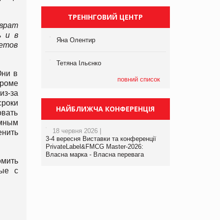
ТРЕНІНГОВИЙ ЦЕНТР
зврат
ь и в
Яна Олентир
шетов
Тетяна Ільєнко
Они в
повний список
Кроме
з-за
сроки
НАЙБЛИЖЧА КОНФЕРЕНЦІЯ
овать
омным
18 червня 2026 |
енить
3-4 вересня Виставки та конференції
PrivateLabel&FMCG Master-2026:
Власна марка - Власна перевага
омить
ные с