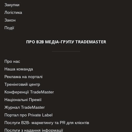
Закупки
Логістика
Закон
Події
ПРО В2В МЕДІА-ГРУПУ TRADEMASTER
Про нас
Наша команда
Реклама на порталі
Тренінговий центр
Конференції TradeMaster
Національні Премії
Журнал TradeMaster
Портал про Private Label
Послуги В2В- маркетингу та PR для клієнтів
Послуги з надання інформації