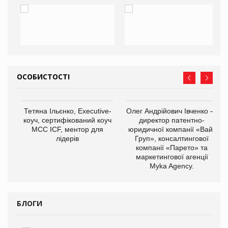
ОСОБИСТОСТІ
Тетяна Ільєнко, Executive-
Олег Андрійович Івченко —
коуч, сертифікований коуч
директор патентно-
МСС ICF, ментор для
юридичної компанії «Вайз
лідерів
Груп», консалтингової
компанії «Парето» та
маркетингової агенції
,
Myka Agency.
ОВ
БЛОГИ