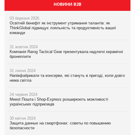
НОВИНИ B2B
03 березня 2026
Освітній бенефіт як інструмент утримання талантів: як
ThinkGlobal підвищує лояльність та продуктивність вашої
команди
31 жовтня 2024
Компанія Rarog Tactical Gear презентувала надлегкі керамічні
бронеплити
31 липня 2024
Напівфабрикати та консерви, які стануть в пригоді, коли довго
нема світла
24 червня 2024
Meest Пошта і Shop-Express розширюють можливості
українських підприємців
30 квітня 2024
Защита данных на смартфонах: советы по повышению
безопасности