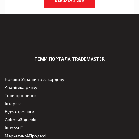
написати нам
ТЕМИ ПОРТАЛА TRADEMASTER
Новини України та закордону
Аналітика ринку
Топи про ринок
Інтерв’ю
Відео-тренінги
Світовий досвід
Інновації
Маркетинг&Продажі