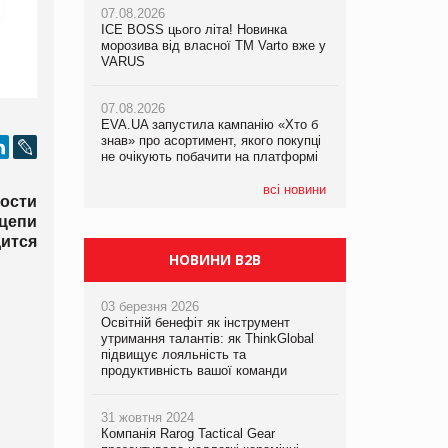
07.08.2026
ICE BOSS цього літа! Новинка
06.08.2026
07.08.2026
морозива від власної ТМ Varto вже у
Смачна новинка для хвостатих: у
Франція заборонила рекламні дзвінки
VARUS
VARUS з’явилися паучі Varto Paw
без згоди клієнтів
expert від власної ТМ Varto!
07.08.2026
EVA.UA запустила кампанію «Хто б
05.08.2026
знав» про асортимент, якого покупці
Мережа супермаркетів VARUS купує
не очікують побачити на платформі
мережу магазинів формату
convenience store КОЛО: об’єднана
компанія налічуватиме 374 магазини
всі новини
мости
 цепи
ится
НОВИНИ B2B
03 березня 2026
Освітній бенефіт як інструмент
утримання талантів: як ThinkGlobal
підвищує лояльність та
продуктивність вашої команди
31 жовтня 2024
Компанія Rarog Tactical Gear