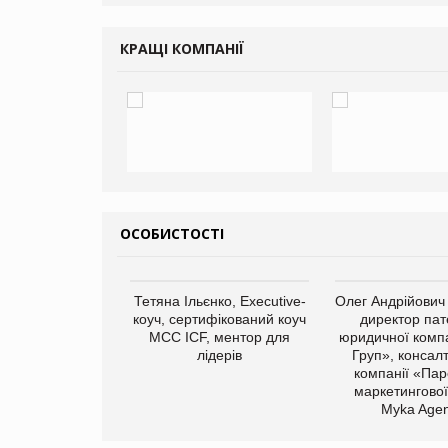
КРАЩІ КОМПАНІЇ
ОСОБИСТОСТІ
арас Ігорович,
Тетяна Ільєнко, Executive-
Олег Андрійович
иробництва ТОВ
коуч, сертифікований коуч
директор пат
Герчак"
МСС ICF, ментор для
юридичної компа
лідерів
Груп», консал
компанії «Пар
маркетингової
Myka Agen