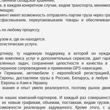
ственное складское хранение;
, в каждом конкретном случае, видом транспорта, миними
ляющую;
лиент имеет возможность отправлять партии груза через гр
асфасовываем, переупаковываем товары и обеспечива
ь по любому процессу.
узом и, где он находится.
гистические услуги.
ртнеру, ту надежную поддержку, в которой он нуждае
е комплекса услуг и дополнительных сервисов, дает гар
вленных задач, сохранения целостности и качества в
м охранное сопровождение и применяем GPS навигацию.
 Германии, автомобили с европейской регистрацией
Европы, доставляем грузы в Россию, Беларусь, в любую 
 Европы и Азии в Украину.
да знания и опыт умело реализуются, поэтому рынок дви
ти наших компаний-партнеров. И каждый раз совершенс
я их новым графикам, объемам, поставкам, видам грузов
озможности реализации задуманного. Кроме этого, с 