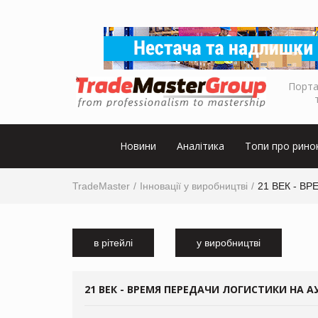
Порта
Новини
Аналітика
Топи про рино
TradeMaster
Інновації у виробництві
21 ВЕК - В
в рітейлі
у виробництві
21 ВЕК - ВРЕМЯ ПЕРЕДАЧИ ЛОГИСТИКИ НА 