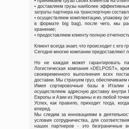
• принимаем грузы своих клиентов на ответ
• доставляем грузы наиболее эффективным
затраты партнера на транспортную состав
• осуществляем комплектацию, упаковку (к
в формате big bag), после чего, мы р
хранение;
• предоставляем клиенту полную отчетност
Клиент всегда знает, что происходит с его гр
Сегодня многие компании предоставляют ло
Но не каждая может гарантировать па
Логистическая компания «DELPOST», кром
своевременного выполнения всех поста
доставки. Мы страхуем груз, обеспечивае
Имея сортировочные базы в Италии и
осуществляем адресную доставку внутри 
Европы и Азии из Украины и из любой точки
Успех, как правило, приходит тогда, ког
вперед.
Мы следим за инновациями в деятельнос
условия сотрудничества, для соответстви
наших партнеров - это безграничные в