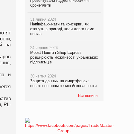
презентувала надлегкі керамічні
бронеплити
31 липня 2024
Напівфабрикати та консерви, які
стануть в пригоді, коли довго нема
хотят
світла
ости,
й на
24 червня 2024
Meest Пошта і Shop-Express
варов
розширюють можливості українських
підприємців
ение,
ую и
30 квітня 2024
Защита данных на смартфонах:
советы по повышению безопасности
уется
Всі новини
ратив
, PL-