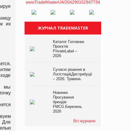
зируя
аницу
ем их
ЖУРНАЛ TRADEMASTER
Каталог Головних
Проєктів
PrivateLabel –
2026
тся.
антии
Сучасні рішення в
Логістиці&Дистрибуції
 ходе
– 2026. Травень
, мы
точку
Новинки.
Просування
брендів
жется
FMCG.Березень
2026
твуем
Всі журнали
. Для
целью