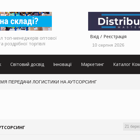
Вхід
Реєстрація
л топ-менеджерів оптової
та роздрібної торгівлі
10 серпня 2026
к
Світовий досвід
Інновації
Маркетинг
Каталог Ком
РЕМЯ ПЕРЕДАЧИ ЛОГИСТИКИ НА АУТСОРСИНГ
21 бере
АУТСОРСИНГ