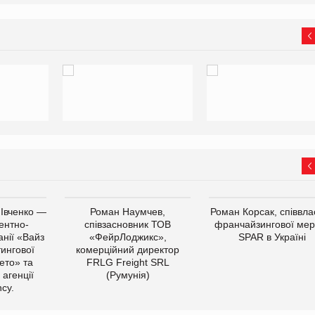
 Івченко —
Роман Наумчев,
Роман Корсак, співвла
ентно-
співзасновник ТОВ
франчайзингової мер
нії «Вайз
«ФейрЛоджикс»,
SPAR в Україні
тингової
комерційний директор
ето» та
FRLG Freight SRL
 агенції
(Румунія)
cy.