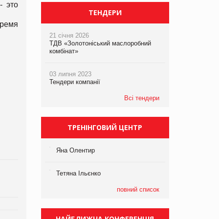
- это
ТЕНДЕРИ
время
21 січня 2026
ТДВ «Золотоніський маслоробний
комбінат»
03 липня 2023
Тендери компанії
Всі тендери
ТРЕНІНГОВИЙ ЦЕНТР
Яна Олентир
Тетяна Ільєнко
повний список
НАЙБЛИЖЧА КОНФЕРЕНЦІЯ