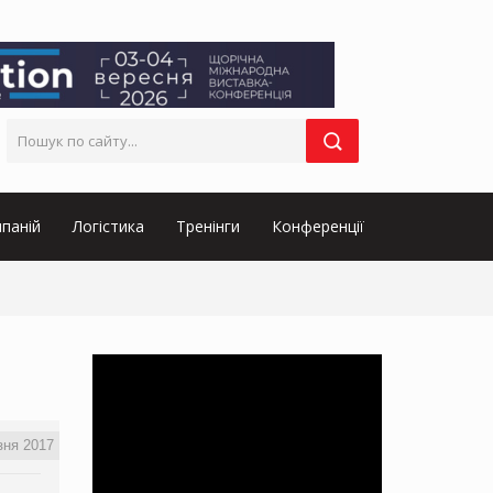
паній
Логістика
Тренінги
Конференції
зня 2017