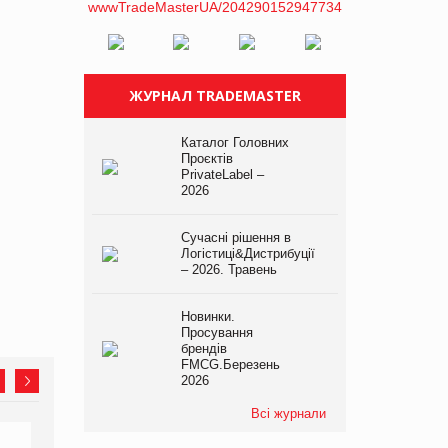
ЖУРНАЛ TRADEMASTER
Каталог Головних
Проєктів
PrivateLabel –
2026
Сучасні рішення в
Логістиці&Дистрибуції
– 2026. Травень
Новинки.
Просування
брендів
FMCG.Березень
2026
Всі журнали