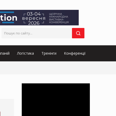
паній
Логістика
Тренінги
Конференції