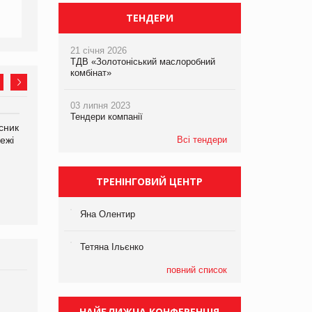
ТЕНДЕРИ
21 січня 2026
ТДВ «Золотоніський маслоробний
комбінат»
03 липня 2023
Тендери компанії
сник
Олексій Логачов-Михайлов
Яна Сараніна, директор
ежі
Файно маркет Директор
Всі тендери
компанії «УкраМарин»
департаменту з
виробництва
ТРЕНІНГОВИЙ ЦЕНТР
Яна Олентир
Тетяна Ільєнко
повний список
Брагина Людмила
Просування компанії на
НАЙБЛИЖЧА КОНФЕРЕНЦІЯ