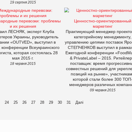
19 серпня 2015
ародные перевозки: проблемы
Ценностно-ориентированный
и их решения
маркетинг
аил ЛЕСНЯК, эксперт Клуба
Практикующий менеджер проекто
ртеров Украины, руководитель
категорийному менеджменту,
ании «OUTVED», выступил в
управлению цепями поставок Яро
 конференции Всеукраинского
СТЕПЧЕНКОВ выступил в рамках
огиста, которая состоялась 28
Ежегодной конференции «FoodMa
мая 2015 г.
& PrivateLabel – 2015. Ритейлер
поставщик: время прогрессивн
18 червня 2015
совместных решений для укрепл
позиций на рынке», участника
которой стали более 300 ТОП
менеджеров различных компани
09 червня 2015
24
25
26
27
28
29
30
31
Далі