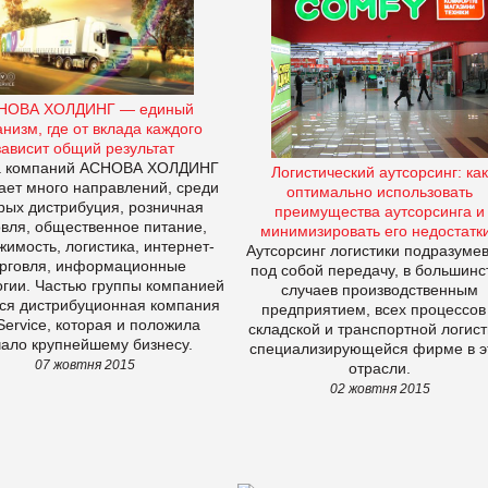
НОВА ХОЛДИНГ — единый
низм, где от вклада каждого
зависит общий результат
а компаний АСНОВА ХОЛДИНГ
Логистический аутсорсинг: как
ает много направлений, среди
оптимально использовать
рых дистрибуция, розничная
преимущества аутсорсинга и
овля, общественное питание,
минимизировать его недостатк
жимость, логистика, интернет-
Аутсорсинг логистики подразуме
рговля, информационные
под собой передачу, в большинс
огии. Частью группы компанией
случаев производственным
ся дистрибуционная компания
предприятием, всех процессов
ervice, которая и положила
складской и транспортной логист
чало крупнейшему бизнесу.
специализирующейся фирме в э
07 жовтня 2015
отрасли.
02 жовтня 2015