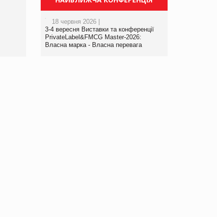
порталі оптової та
роздрібної торгівлі
18 червня 2026 |
www.trademaster.ua.
3-4 вересня Виставки та конференції
правила. Особливості.
PrivateLabel&FMCG Master-2026:
Власна марка - Власна перевага