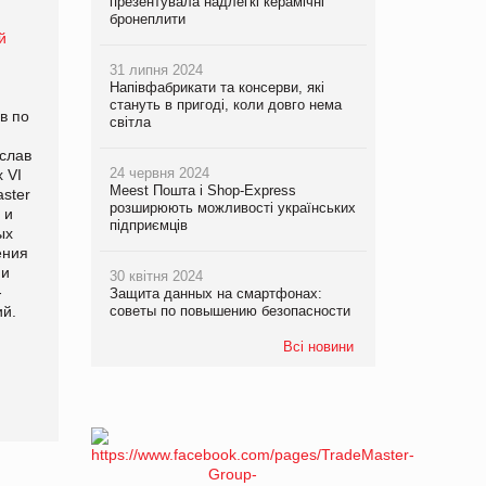
презентувала надлегкі керамічні
бронеплити
31 липня 2024
Напівфабрикати та консерви, які
стануть в пригоді, коли довго нема
в по
світла
слав
24 червня 2024
 VІ
Meest Пошта і Shop-Express
ster
розширюють можливості українських
 и
підприємців
ых
ения
ми
30 квітня 2024
-
Защита данных на смартфонах:
й.
советы по повышению безопасности
Всі новини