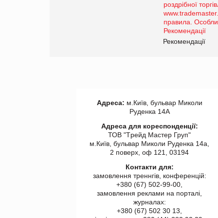
порталі оптової та
роздрібної торгівлі
www.trademaster.ua.
правила. Особливості.
ії
Рекомендації
Адреса:
м.Київ, бульвар Миколи
Руденка 14А
Адреса для кореспонденції:
ТОВ "Tрейд Мастер Груп"
м.Київ, бульвар Миколи Руденка 14а,
2 поверх, оф 121, 03194
Контакти для:
замовлення треннгів, конференцій:
+380 (67) 502-99-00,
замовлення реклами на порталі,
журналах:
+380 (67) 502 30 13,