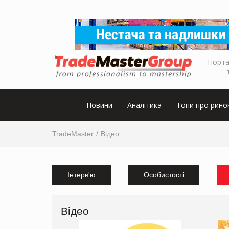
Порта
Новини
Аналітика
Топи про рино
TradeMaster
Відео
Інтерв'ю
Особистості
Відео