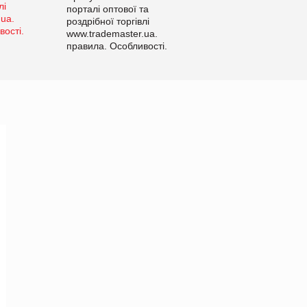
порталі оптової та
роздрібної торгівлі
www.trademaster.ua.
правила. Особливості.
Рекомендації