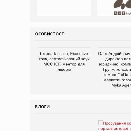
ОСОБИСТОСТІ
арас Ігорович,
Тетяна Ільєнко, Executive-
Олег Андрійович
иробництва ТОВ
коуч, сертифікований коуч
директор пат
Герчак"
МСС ICF, ментор для
юридичної компа
лідерів
Груп», консал
компанії «Пар
маркетингової
Myka Agen
БЛОГИ
Брагина Людмила
Просування компанії на