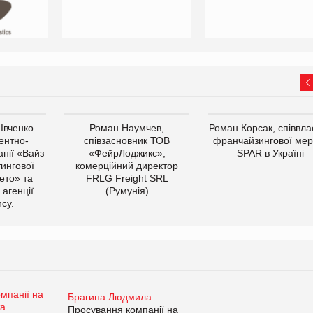
 Івченко —
Роман Наумчев,
Роман Корсак, співвла
ентно-
співзасновник ТОВ
франчайзингової мер
нії «Вайз
«ФейрЛоджикс»,
SPAR в Україні
тингової
комерційний директор
ето» та
FRLG Freight SRL
 агенції
(Румунія)
cy.
Брагина Людмила
Просування компанії на