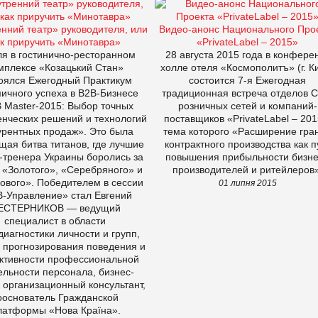
нний театр» руководителя, или
Видео-анонс Национального Про
ак приручить «Минотавра»
«PrivateLabel – 2015»
ля в гостинично-ресторанном
28 августа 2015 года в конфере
мплексе «Козацький Стан»
холле отеля «Космополитъ» (г. К
оялся Ежегодный Практикум
состоится 7-я Ежегодная
ичного успеха в В2В-Бизнесе
традиционная встреча отделов 
 Master-2015: Выбор точных
розничных сетей и компаний-
енческих решений и технологий
поставщиков «PrivateLabel – 201
урентных продаж». Это была
тема которого «Расширение гра
щая битва титанов, где лучшие
контрактного производства как п
-тренера Украины боролись за
повышения прибыльности бизн
 «Золотого», «Серебряного» и
производителей и ритейлеров»
ового». Победителем в сессии
01 липня 2015
-Управление» стал Евгений
ЕСТЕРНИКОВ — ведущий
специалист в области
диагностики личности и групп,
, прогнозирования поведения и
тивности профессиональной
ельности персонала, бизнес-
 организационный консультант,
ооснователь Гражданской
латформы «Нова Країна».