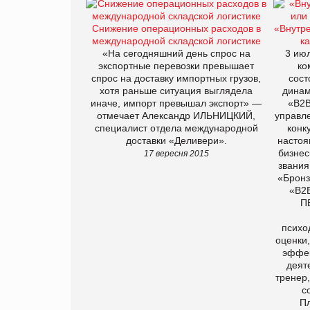
Снижение операционных расходов в
«Внутре
международной складской логистике
к
«На сегодняшний день спрос на
3 ию
экспортные перевозки превышает
ко
спрос на доставку импортных грузов,
сост
хотя раньше ситуация выглядела
динам
иначе, импорт превышал экспорт» —
«B2B
отмечает Александр ИЛЬНИЦКИЙ,
управл
специалист отдела международной
конк
доставки «Деливери».
настоя
бизнес
17 вересня 2015
звания
«Бронз
«В2В
П
психо
оценки
эффек
деят
тренер,
с
П