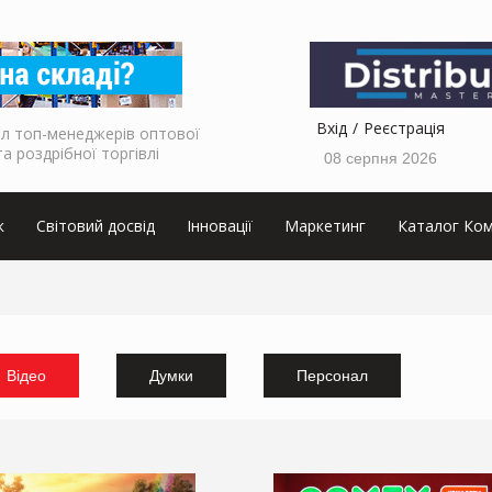
Вхід
Реєстрація
л топ-менеджерів оптової
та роздрібної торгівлі
08 серпня 2026
к
Світовий досвід
Інновації
Маркетинг
Каталог Ком
Відео
Думки
Персонал