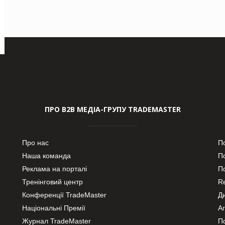
ПРО В2В МЕДІА-ГРУПУ TRADEMASTER
Про нас
П
Наша команда
П
Реклама на порталі
По
Тренінговий центр
Re
Конференції TradeMaster
Д
Національні Премії
А
Журнал TradeMaster
П