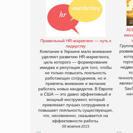
АС
меха
Правильный HR-маркетинг — путь к
Групп
лидерству
развив
Компании в Украине мало внимания
кото
уделяют развитию HR-маркетинга,
торг
цель которого — формирование
недви
имиджа и репутации для того, чтобы
то
не только повысить лояльность
технол
работающих сотрудников, но и
являет
привлечь внимание и желание
SavS
работать новых кандидатов. В Европе
на
и США — это давно эффективный и
мощный инструмент, который
привлекает лучших сотрудников и
повышает лояльность существующих,
что, несомненно, сказывается на
эффективности работы.
09 жовтня 2015