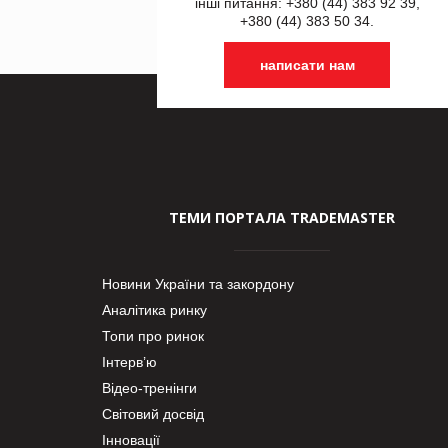
інші питання: +380 (44) 383 92 39,
+380 (44) 383 50 34.
написати нам
ТЕМИ ПОРТАЛА TRADEMASTER
Новини України та закордону
Аналітика ринку
Топи про ринок
Інтерв’ю
Відео-тренінги
Світовий досвід
Інновації