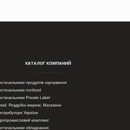
КАТАЛОГ КОМПАНИЙ
остачальники продуктів харчування
остачальники nonfood
стачальники Private Label
tail. Роздрібні мережі, Магазини
истрибутори України
гропромисловий комплекс
остачальники обладнання