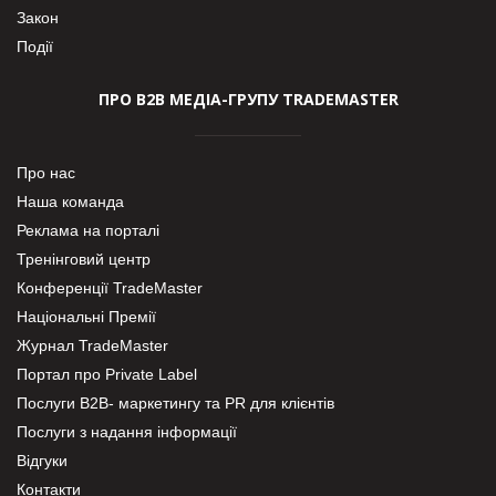
Закон
Події
ПРО В2В МЕДІА-ГРУПУ TRADEMASTER
Про нас
Наша команда
Реклама на порталі
Тренінговий центр
Конференції TradeMaster
Національні Премії
Журнал TradeMaster
Портал про Private Label
Послуги В2В- маркетингу та PR для клієнтів
Послуги з надання інформації
Відгуки
Контакти