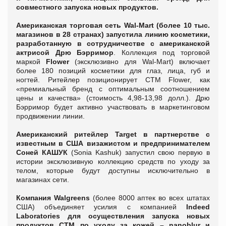
совместного запуска новых продуктов.
Американская торговая сеть Wal-Mart (
более 10 тыс.
магазинов в 28 странах) запустила линию косметики,
разработанную в сотрудничестве с американской
актрисой Дрю Бэрримор
. Коллекция под торговой
маркой
Flower
(эксклюзивно для Wal-Mart) включает
более 180 позиций косметики для глаз, лица, губ и
ногтей. Ритейлер позиционирует СТМ Flower, как
«премиальный бренд с оптимальным соотношением
цены и качества» (стоимость 4,98-13,98 долл.). Дрю
Бэрримор будет активно участвовать в маркетинговом
продвижении линии.
Американский ритейлер Target в партнерстве с
известным в США визажистом и предпринимателем
Соней КАШУК
(Sonia Kashuk) запустил свою первую в
истории эксклюзивную коллекцию средств по уходу за
телом, которые будут доступны исключительно в
магазинах сети.
Компания Walgreens
(более 8000 аптек во всех штатах
США) объединяет усилия с компанией
Indeed
Laboratories
для осуществления запуска новых
продуктов СТМ по уходу за кожей –
nanoblur
и