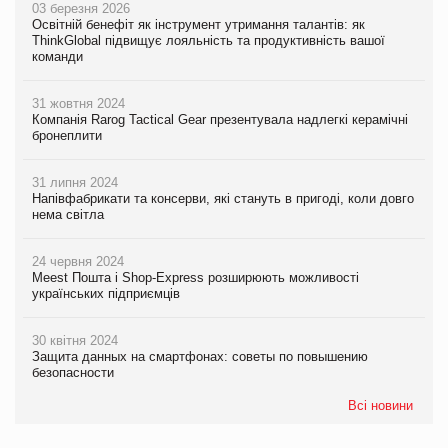
03 березня 2026
Освітній бенефіт як інструмент утримання талантів: як
ThinkGlobal підвищує лояльність та продуктивність вашої
команди
31 жовтня 2024
Компанія Rarog Tactical Gear презентувала надлегкі керамічні
бронеплити
31 липня 2024
Напівфабрикати та консерви, які стануть в пригоді, коли довго
нема світла
24 червня 2024
Meest Пошта і Shop-Express розширюють можливості
українських підприємців
30 квітня 2024
Защита данных на смартфонах: советы по повышению
безопасности
Всі новини