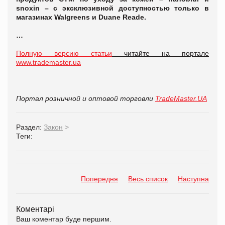
snoxin
– с эксклюзивной доступностью только в
магазинах
Walgreens
и
Duane Reade
.
…
Полную версию статьи
читайте на портале
www.trademaster.ua
Портал розничной и оптовой торговли
TradeMaster.UA
Раздел:
Закон
>
Теги:
Попередня
Весь список
Наступна
Коментарі
Ваш коментар буде першим.