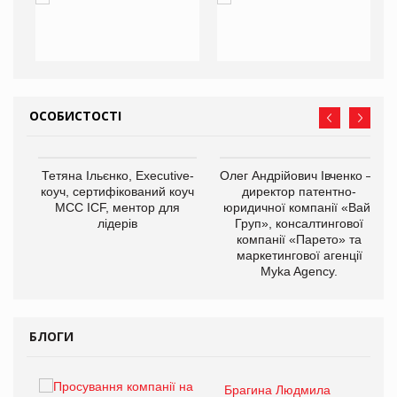
ОСОБИСТОСТІ
,
Тетяна Ільєнко, Executive-
Олег Андрійович Івченко —
ОВ
коуч, сертифікований коуч
директор патентно-
МСС ICF, ментор для
юридичної компанії «Вайз
лідерів
Груп», консалтингової
компанії «Парето» та
маркетингової агенції
Myka Agency.
БЛОГИ
Брагина Людмила