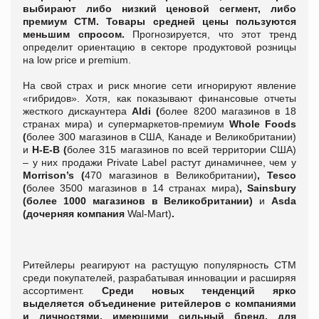
выбирают либо низкий ценовой сегмент, либо
премиум СТМ. Товары средней цены пользуются
меньшим спросом.
Прогнозируется, что этот тренд
определит ориентацию в секторе продуктовой розницы
на low price и premium.
На свой страх и риск многие сети игнорируют явление
«гибридов». Хотя, как показывают финансовые отчеты
жесткого дискаунтера
Aldi (
более 8200 магазинов в 18
странах мира) и супермаркетов-премиум
Whole Foods
(
более 300 магазинов в США, Канаде и Великобритании)
и
H-E-B (
более 315 магазинов по всей территории США)
– у них продажи Private Label растут динамичнее, чем у
Morrison’s (
470 магазинов в Великобритании)
, Tesco
(
более 3500 магазинов в 14 странах мира)
, Sainsbury
(более 1000 магазинов в Великобритании)
и
Asda
(дочерняя компания
Wal-Mart)
.
Ритейлеры реагируют на растущую популярность СТМ
среди покупателей, разрабатывая инновации и расширяя
ассортимент.
Среди новых тенденций ярко
выделяется объединение ритейлеров с компаниями
и личностями, имеющими сильный бренд, для