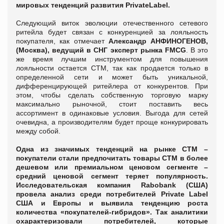
мировых тенденций развития
Private
Label
.
Следующий виток эволюции отечественного сетевого
ритейла будет связан с конкуренцией за лояльность
покупателя, как отмечает
Александр АНФИНОГЕНОВ,
(Москва), ведущий в СНГ эксперт рынка FMCG
. В это
же время лучшим инструментом для повышения
лояльности остается СТМ, так как продается только в
определенной сети и может быть уникальной,
дифференцирующей ритейлера от конкурентов. При
этом, чтобы сделать собственную торговую марку
максимально рыночной, стоит поставить весь
ассортимент в одинаковые условия. Выгода для сетей
очевидна, а производителям будет проще конкурировать
между собой.
Одна из значимых тенденций на рынке СТМ –
покупатели стали предпочитать товары СТМ в более
дешевом или премиальном ценовом сегменте –
средний ценовой сегмент теряет популярность
.
Исследовательская компания Rabobank (США)
провела анализ среди потребителей
P
rivate
L
abel
США и Европы и выявила тенденцию роста
количества «покупателей-гибридов». Так аналитики
охарактеризовали потребителей, которые