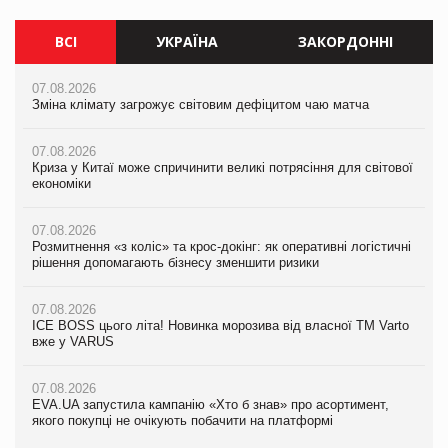
ВСІ
УКРАЇНА
ЗАКОРДОННІ
07.08.2026
07.08.2026
07.08.2026
Зміна клімату загрожує світовим дефіцитом чаю матча
Зміна клімату загрожує світовим дефіцитом чаю матча
Зміна клімату загрожує світовим дефіцитом чаю матча
07.08.2026
07.08.2026
07.08.2026
Криза у Китаї може спричинити великі потрясіння для світової
Криза у Китаї може спричинити великі потрясіння для світової
Криза у Китаї може спричинити великі потрясіння для світової
економіки
економіки
економіки
07.08.2026
07.08.2026
07.08.2026
Розмитнення «з коліс» та крос-докінг: як оперативні логістичні
Kraft Heinz скоротила збиток у першому півріччі
Kraft Heinz скоротила збиток у першому півріччі
рішення допомагають бізнесу зменшити ризики
07.08.2026
07.08.2026
07.08.2026
Продажі Hugo Boss впали на 9%
Продажі Hugo Boss впали на 9%
ICE BOSS цього літа! Новинка морозива від власної ТМ Varto
вже у VARUS
07.08.2026
07.08.2026
Франція заборонила рекламні дзвінки без згоди клієнтів
Франція заборонила рекламні дзвінки без згоди клієнтів
07.08.2026
EVA.UA запустила кампанію «Хто б знав» про асортимент,
якого покупці не очікують побачити на платформі