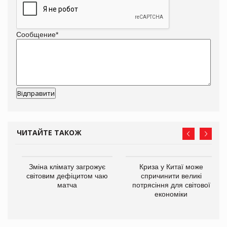
Сообщение
*
ЧИТАЙТЕ ТАКОЖ
Зміна клімату загрожує
Криза у Китаї може
ne
світовим дефіцитом чаю
спричинити великі
матча
потрясіння для світової
економіки