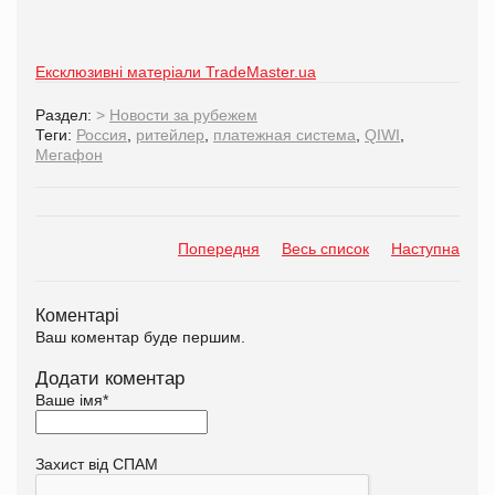
Ексклюзивні матеріали TradeMaster.ua
Раздел:
>
Новости за рубежем
Теги:
Россия
,
ритейлер
,
платежная система
,
QIWI
,
Мегафон
Попередня
Весь список
Наступна
Коментарі
Ваш коментар буде першим.
Додати коментар
Ваше імя
*
Захист від СПАМ