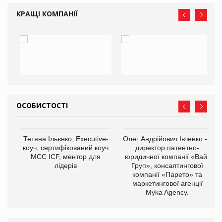
КРАЩІ КОМПАНІЇ
ОСОБИСТОСТІ
,
Тетяна Ільєнко, Executive-
Олег Андрійович Івченко —
ОВ
коуч, сертифікований коуч
директор патентно-
МСС ICF, ментор для
юридичної компанії «Вайз
лідерів
Груп», консалтингової
компанії «Парето» та
маркетингової агенції
Myka Agency.