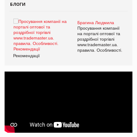
БЛОГИ
Брагина Людмила
ї
Просування компанії
а
на порталі оптової та
роздрібної торгівлі
www.trademaster.ua.
і.
правила. Особливості.
Рекомендації
Ре