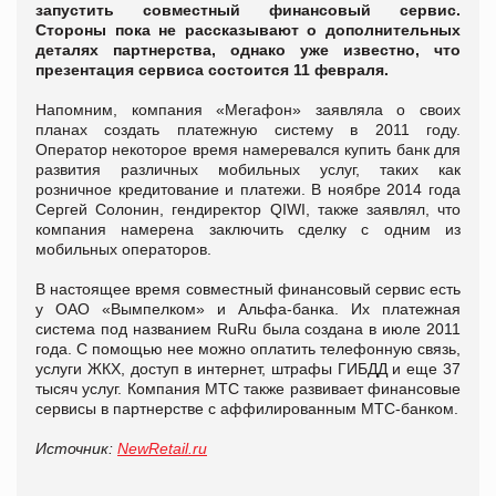
запустить совместный финансовый сервис.
Стороны пока не рассказывают о дополнительных
деталях партнерства, однако уже известно, что
презентация сервиса состоится 11 февраля.
Напомним, компания «Мегафон» заявляла о своих
планах создать платежную систему в 2011 году.
Оператор некоторое время намеревался купить банк для
развития различных мобильных услуг, таких как
розничное кредитование и платежи. В ноябре 2014 года
Сергей Солонин, гендиректор QIWI, также заявлял, что
компания намерена заключить сделку с одним из
мобильных операторов.
В настоящее время совместный финансовый сервис есть
у ОАО «Вымпелком» и Альфа-банка. Их платежная
система под названием RuRu была создана в июле 2011
года. С помощью нее можно оплатить телефонную связь,
услуги ЖКХ, доступ в интернет, штрафы ГИБДД и еще 37
тысяч услуг. Компания МТС также развивает финансовые
сервисы в партнерстве с аффилированным МТС-банком.
Источник:
NewRetail.ru