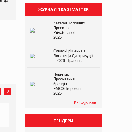
я до
на європейський ринок
продовольство
ЖУРНАЛ TRADEMASTER
Каталог Головних
Проєктів
PrivateLabel –
2026
Сучасні рішення в
Логістиці&Дистрибуції
– 2026. Травень
Новинки.
Просування
брендів
FMCG.Березень
2026
Всі журнали
ТЕНДЕРИ