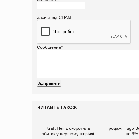
Захист від СПАМ
Сообщение
*
ЧИТАЙТЕ ТАКОЖ
верне клієнтам
Kraft Heinz скоротила
Продажі Hugo B
ларів за раніше
збиток у першому півріччі
на 9%