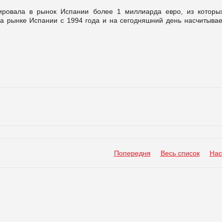
ировала в рынок Испании более 1 миллиарда евро, из которы
 на рынке Испании с 1994 года и на сегодняшний день насчитыва
Попередня
Весь список
Нас