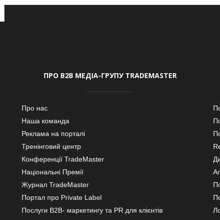
ПРО В2В МЕДІА-ГРУПУ TRADEMASTER
Про нас
П
Наша команда
П
Реклама на порталі
По
Тренінговий центр
Re
Конференції TradeMaster
Д
Національні Премії
А
Журнал TradeMaster
П
Портал про Private Label
П
Послуги В2В- маркетингу та PR для клієнтів
Ло