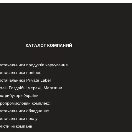
КАТАЛОГ КОМПАНИЙ
остачальники продуктів харчування
остачальники nonfood
стачальники Private Label
tail. Роздрібні мережі, Магазини
истрибутори України
гропромисловий комплекс
остачальники обладнання
остачальники послуг
гістичні компанії