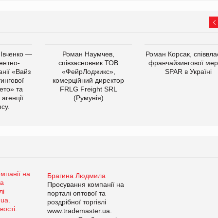
 Івченко —
Роман Наумчев,
Роман Корсак, співвла
ентно-
співзасновник ТОВ
франчайзингової мер
нії «Вайз
«ФейрЛоджикс»,
SPAR в Україні
тингової
комерційний директор
ето» та
FRLG Freight SRL
 агенції
(Румунія)
cy.
Брагина Людмила
Просування компанії на
порталі оптової та
роздрібної торгівлі
www.trademaster.ua.