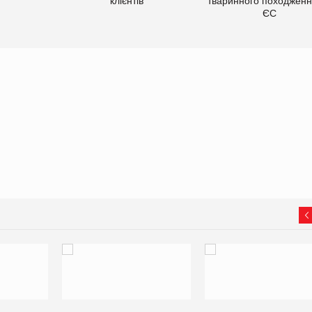
клієнтів
тваринного походженн
ЄС