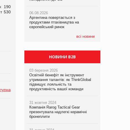
х 190
ет 530
06.08.2026
06.08.2026
06.08.2026
Аргентина повертається з
Аргентина повертається з
Аргентина повертається з
продуктами птахівництва на
продуктами птахівництва на
продуктами птахівництва на
європейський ринок
європейський ринок
європейський ринок
всі новини
НОВИНИ B2B
03 березня 2026
Освітній бенефіт як інструмент
утримання талантів: як ThinkGlobal
підвищує лояльність та
продуктивність вашої команди
тупна
31 жовтня 2024
Компанія Rarog Tactical Gear
презентувала надлегкі керамічні
бронеплити