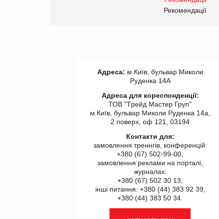
правила. Особливості.
ії
Рекомендації
Адреса:
м.Київ, бульвар Миколи
Руденка 14А
Адреса для кореспонденції:
ТОВ "Tрейд Мастер Груп"
м.Київ, бульвар Миколи Руденка 14а,
2 поверх, оф 121, 03194
Контакти для:
замовлення треннгів, конференцій:
+380 (67) 502-99-00,
замовлення реклами на порталі,
журналах:
+380 (67) 502 30 13,
інші питання: +380 (44) 383 92 39,
+380 (44) 383 50 34.