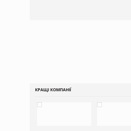
чені мита
КРАЩІ КОМПАНІЇ