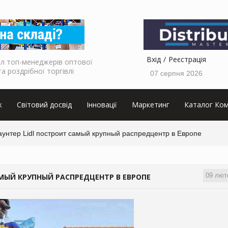
Вхід
Реєстрація
л топ-менеджерів оптової
та роздрібної торгівлі
07 серпня 2026
к
Світовий досвід
Інновації
Маркетинг
Каталог Ком
унтер Lidl построит самый крупный распредцентр в Европе
09 лют
МЫЙ КРУПНЫЙ РАСПРЕДЦЕНТР В ЕВРОПЕ