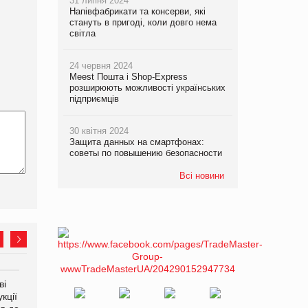
31 липня 2024
Напівфабрикати та консерви, які
стануть в пригоді, коли довго нема
світла
24 червня 2024
Meest Пошта і Shop-Express
розширюють можливості українських
підприємців
30 квітня 2024
Защита данных на смартфонах:
советы по повышению безопасности
Всі новини
ві
Аргентина повертається з
ФАО прогнозує зростання
кції
продуктами птахівництва
світових цін на