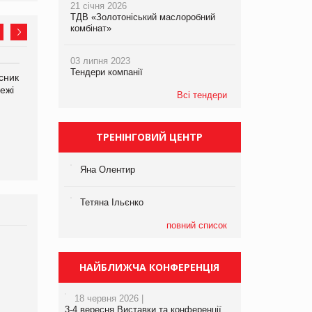
21 січня 2026
ТДВ «Золотоніський маслоробний
комбінат»
03 липня 2023
Тендери компанії
сник
Олексій Логачов-Михайлов
Яна Сараніна, директор
ежі
Файно маркет Директор
компанії «УкраМарин»
Всі тендери
департаменту з
виробництва
ТРЕНІНГОВИЙ ЦЕНТР
Яна Олентир
Тетяна Ільєнко
повний список
Брагина Людмила
Просування компанії на
НАЙБЛИЖЧА КОНФЕРЕНЦІЯ
порталі оптової та
роздрібної торгівлі
18 червня 2026 |
www.trademaster.ua.
3-4 вересня Виставки та конференції