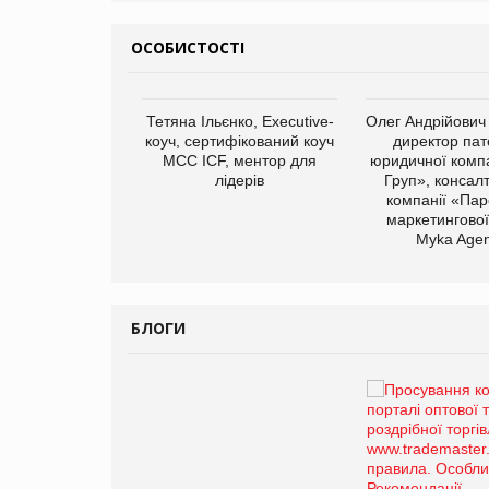
ОСОБИСТОСТІ
Тетяна Ільєнко, Executive-
Олег Андрійович
коуч, сертифікований коуч
директор пат
МСС ICF, ментор для
юридичної компа
лідерів
Груп», консал
компанії «Пар
маркетингової
арас Ігорович,
Myka Agen
иробництва ТОВ
Герчак"
БЛОГИ
Брагина Людмила
Просування компанії на
порталі оптової та
роздрібної торгівлі
www.trademaster.ua.