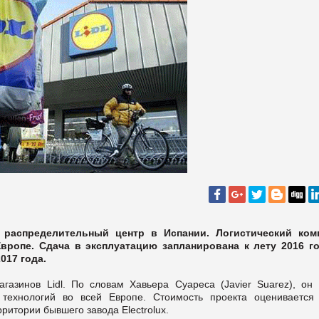
 распределительный центр в Испании. Логистический ком
вропе. Сдача в эксплуатацию запланирована к лету 2016 го
017 года.
газинов Lidl. По словам Хавьера Суареса (Javier Suarez), он 
технологий во всей Европе. Стоимость проекта оценивается
ритории бывшего завода Electrolux.