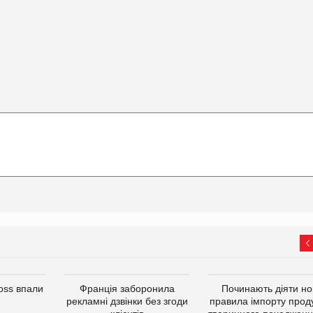
oss впали
Франція заборонила
Починають діяти но
рекламні дзвінки без згоди
правила імпорту проду