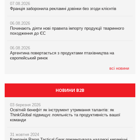
07.08.2026
07.08.2026
07.08.2026
Франція заборонила рекламні дзвінки без згоди клієнтів
Франція заборонила рекламні дзвінки без згоди клієнтів
Франція заборонила рекламні дзвінки без згоди клієнтів
06.08.2026
06.08.2026
06.08.2026
Починають діяти нові правила імпорту продукції тваринного
Починають діяти нові правила імпорту продукції тваринного
Починають діяти нові правила імпорту продукції тваринного
походження до ЄС
походження до ЄС
походження до ЄС
06.08.2026
06.08.2026
06.08.2026
Аргентина повертається з продуктами птахівництва на
Аргентина повертається з продуктами птахівництва на
Аргентина повертається з продуктами птахівництва на
європейський ринок
європейський ринок
європейський ринок
всі новини
НОВИНИ B2B
03 березня 2026
Освітній бенефіт як інструмент утримання талантів: як
ThinkGlobal підвищує лояльність та продуктивність вашої
команди
31 жовтня 2024
Компанія Rarog Tactical Gear презентувала надлегкі керамічні