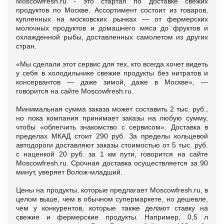
Moscowfresh.ru - это стартап по доставке свежих
продуктов по Москве. Ассортимент состоит из товаров,
купленных на московских рынках — от фермерских
молочных продуктов и домашнего мяса до фруктов и
охлажденной рыбы, доставленных самолетом из других
стран.
«Мы сделали этот сервис для тех, кто всегда хочет видеть
у себя в холодильнике свежие продукты без нитратов и
консервантов — даже зимой, даже в Москве», —
говорится на сайте Moscowfresh.ru.
Минимальная сумма заказа может составить 2 тыс. руб.,
но пока компания принимает заказы на любую сумму,
чтобы «облегчить знакомство с сервисом». Доставка в
пределах МКАД стоит 290 руб. За пределы кольцевой
автодороги доставляют заказы стоимостью от 5 тыс. руб.
с наценкой 20 руб. за 1 км пути, говорится на сайте
Moscowfresh.ru. Срочная доставка осуществляется за 90
минут, уверяет Волож-младший.
Цены на продукты, которые предлагает Moscowfresh.ru, в
целом выше, чем в обычном супермаркете, но дешевле,
чем у конкурентов, которые также делают ставку на
свежие и фермерские продукты. Например, 0,5 л