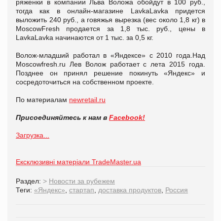
ряженки в компании Льва Воложа обойдут в 100 руб.,
тогда как в онлайн-магазине LavkaLavka придется
выложить 240 руб., а говяжья вырезка (вес около 1,8 кг) в
MoscowFresh продается за 1,8 тыс. руб., цены в
LavkaLavka начинаются от 1 тыс. за 0,5 кг.
Волож-младший работал в «Яндексе» с 2010 года.Над
Moscowfresh.ru Лев Волож работает с лета 2015 года.
Позднее он принял решение покинуть «Яндекс» и
сосредоточиться на собственном проекте.
По материалам
newretail.ru
Присоединяйтесь к нам в
Facebook!
Загрузка...
Ексклюзивні матеріали TradeMaster.ua
Раздел:
>
Новости за рубежем
Теги:
«Яндекс»
,
стартап
,
доставка продуктов
,
Россия