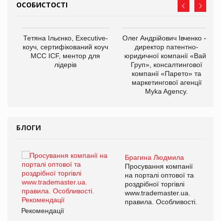
ОСОБИСТОСТІ
,
Тетяна Ільєнко, Executive-
Олег Андрійович Івченко —
ОВ
коуч, сертифікований коуч
директор патентно-
МСС ICF, ментор для
юридичної компанії «Вайз
лідерів
Груп», консалтингової
компанії «Парето» та
маркетингової агенції
Myka Agency.
БЛОГИ
Брагина Людмила
ї
Просування компанії
а
на порталі оптової та
роздрібної торгівлі
www.trademaster.ua.
і.
правила. Особливості.
Рекомендації
Ре