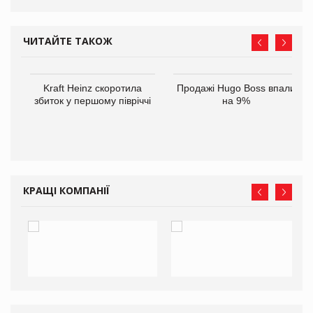
ЧИТАЙТЕ ТАКОЖ
ам
Kraft Heinz скоротила
Продажі Hugo Boss впали
іше
збиток у першому півріччі
на 9%
КРАЩІ КОМПАНІЇ