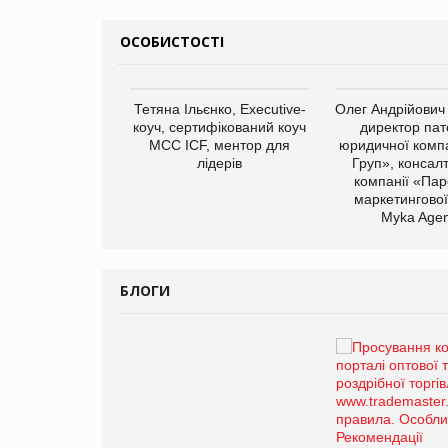
ОСОБИСТОСТІ
арас Ігорович,
Тетяна Ільєнко, Executive-
Олег Андрійович
иробництва ТОВ
коуч, сертифікований коуч
директор пат
Герчак"
МСС ICF, ментор для
юридичної компа
лідерів
Груп», консал
компанії «Пар
маркетингової
Myka Agen
БЛОГИ
Брагина Людмила
Просування компанії на
порталі оптової та
роздрібної торгівлі
www.trademaster.ua.
правила. Особливості.