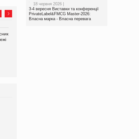
18 червня 2026 |
3-4 вересня Виставки та конференції
PrivateLabel&FMCG Master-2026:
Власна марка - Власна перевага
сник
Олексій Логачов-Михайлов
Яна Сараніна, директор
ежі
Файно маркет Директор
компанії «УкраМарин»
департаменту з
виробництва
Брагина Людмила
Просування компанії на
порталі оптової та
роздрібної торгівлі
www.trademaster.ua.
правила. Особливості.