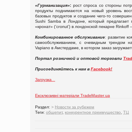
«Гурманизация»
:
рост спроса со стороны пот
продукты поднимаются на новый уровень восп
базовых продуктов и создание чего-то соверше
Sushi Samba в Лондоне, который предлагает 
«кронат» (‘cronut’) в лондонской пекарне Rinkoff
Комбинированное обслуживание
: развитие к
самообслуживанием, с очевидным трендом на
Vapiano в Амстердаме, в котором заказ загружает
Портал розничной и оптовой торговли
Tra
Присоединяйтесь к нам в
Facebook!
Загрузка...
Ексклюзивні матеріали TradeMaster.ua
Раздел:
>
Новости за рубежем
Теги:
общепит
,
конкурентное преимущество
,
ТЦ