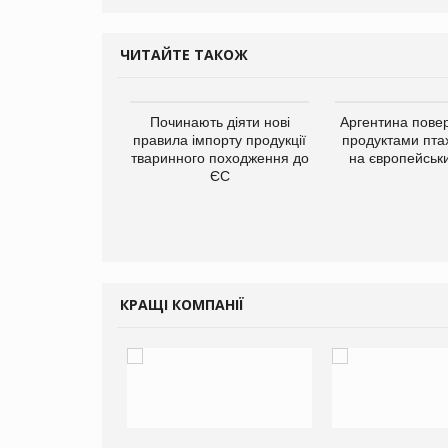
ЧИТАЙТЕ ТАКОЖ
упермаркетів
Починають діяти нові
Аргентина повер
упує мережу
правила імпорту продукції
продуктами пта
нів формату
тваринного походження до
на європейськ
ce store КОЛО:
ЄС
ана компанія
ватиме 374
газини
КРАЩІ КОМПАНІЇ