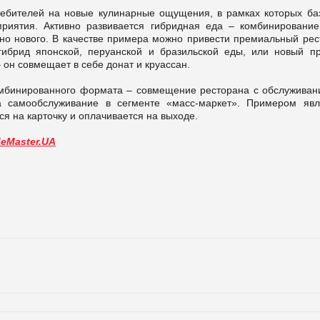
ребителей на новые кулинарные ощущения, в рамках которых ба
риятия. Активно развивается гибридная еда – комбинирование
нно нового. В качестве примера можно привести премиальный рес
гибрид японской, перуанской и бразильской еды, или новый пр
 – он совмещает в себе донат и круассан.
омбинированного формата – совмещение ресторана с обслуживан
 самообслуживание в сегменте «масс-маркет». Примером явл
ся на карточку и оплачивается на выходе.
deMaster.UA