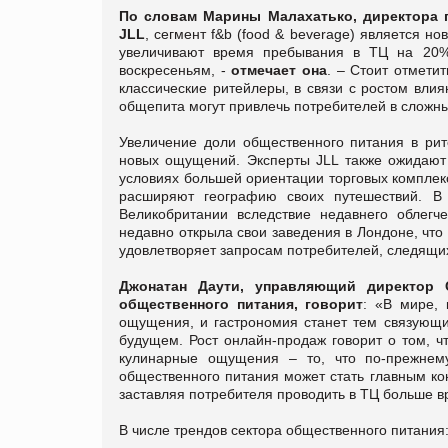
По словам Марины Малахатько, директора 
JLL
, сегмент f&b (food & beverage) является н
увеличивают время пребывания в ТЦ на 20%
воскресеньям, -
отмечает она
. – Стоит отмети
классические ритейлеры, в связи с ростом вли
общепита могут привлечь потребителей в сложны
Увеличение доли общественного питания в ри
новых ощущений. Эксперты JLL также ожидают 
условиях большей ориентации торговых комплекс
расширяют географию своих путешествий. В ч
Великобритании вследствие недавнего облегч
недавно открыла свои заведения в Лондоне, что
удовлетворяет запросам потребителей, следящих
Джонатан Даути, управляющий директор 
общественного питания, говорит
: «В мире,
ощущения, и гастрономия станет тем связующи
будущем. Рост онлайн-продаж говорит о том, ч
кулинарные ощущения – то, что по-прежнем
общественного питания может стать главным ко
заставляя потребителя проводить в ТЦ больше в
В числе трендов сектора общественного питания