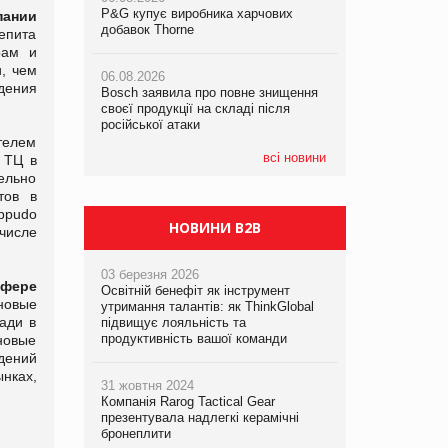
P&G купує виробника харчових
P&G купує виробника харчових
P&G купує виробника харчових
пании
добавок Thorne
добавок Thorne
добавок Thorne
щепита
рам и
, чем
06.08.2026
06.08.2026
06.08.2026
дения
Bosch заявила про повне знищення
Bosch заявила про повне знищення
Bosch заявила про повне знищення
своєї продукції на складі після
своєї продукції на складі після
своєї продукції на складі після
російської атаки
російської атаки
російської атаки
телем
всі новини
 ТЦ в
тельно
тов в
ppudo
НОВИНИ B2B
 числе
03 березня 2026
фере
Освітній бенефіт як інструмент
новые
утримання талантів: як ThinkGlobal
ади в
підвищує лояльність та
продуктивність вашої команди
новые
дений
нках,
31 жовтня 2024
Компанія Rarog Tactical Gear
презентувала надлегкі керамічні
бронеплити