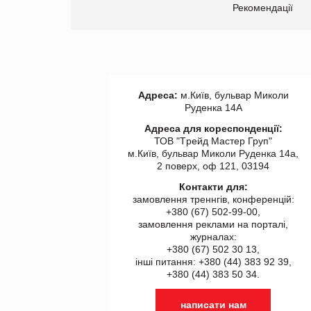
ії
Рекомендації
Адреса:
м.Київ, бульвар Миколи
Руденка 14А
Адреса для кореспонденції:
ТОВ "Tрейд Мастер Груп"
м.Київ, бульвар Миколи Руденка 14а,
2 поверх, оф 121, 03194
Контакти для:
замовлення треннгів, конференцій:
+380 (67) 502-99-00,
замовлення реклами на порталі,
журналах:
+380 (67) 502 30 13,
інші питання: +380 (44) 383 92 39,
+380 (44) 383 50 34.
написати нам