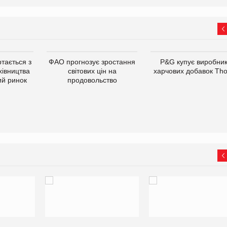
тається з
ФАО прогнозує зростання
P&G купує виробни
хівництва
світових цін на
харчових добавок Th
ий ринок
продовольство