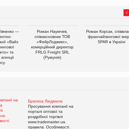
 Івченко —
Роман Наумчев,
Роман Корсак, співвла
ентно-
співзасновник ТОВ
франчайзингової мер
нії «Вайз
«ФейрЛоджикс»,
SPAR в Україні
тингової
комерційний директор
ето» та
FRLG Freight SRL
 агенції
(Румунія)
cy.
Брагина Людмила
Просування компанії на
порталі оптової та
роздрібної торгівлі
www.trademaster.ua.
правила. Особливості.