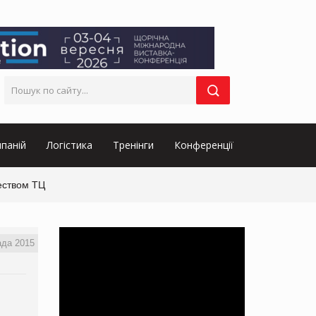
паній
Логістика
Тренінги
Конференції
еством ТЦ
ада 2015