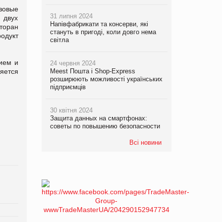
зовые
31 липня 2024
 двух
Напівфабрикати та консерви, які
торан
стануть в пригоді, коли довго нема
одукт
світла
ием и
24 червня 2024
яется
Meest Пошта і Shop-Express
розширюють можливості українських
підприємців
30 квітня 2024
Защита данных на смартфонах:
советы по повышению безопасности
Всі новини