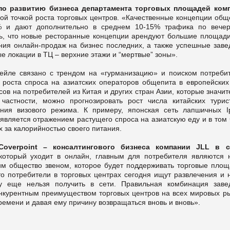
по развитию бизнеса департамента торговых площадей ком
овой точкой роста торговых центров. «Качественные концепции об
 и дают дополнительно в среднем 10-15% трафика по вече
ть, что новые ресторанные концепции арендуют б
о
льшие площади
яния онлайн-продаж на бизнес последних, а также успешные заве
е локации в ТЦ – верхние этажи и “мертвые” зоны».
тейле связано с трендом на «гурманизацию» и поиском потреби
роста спроса на азиатских операторов общепита в европейских
ов на потребителей из Китая и других стран Азии, которые значи
астности, можно прогнозировать рост числа китайских турис
ения визового режима. К примеру, японская сеть лапшичных I
 является отражением растущего спроса на азиатскую еду и в том
 за калорийностью своего питания.
Coverpoint – консалтингового бизнеса компании
JLL
в с
 который уходит в онлайн, главным для потребителя являются 
м общество звеном, которое будет поддерживать торговые площ
то потребители в торговых центрах сегодня ищут развлечения и 
у еще нельзя получить в сети. Правильная комбинация заве
нкурентным преимуществом торговых центров на всех мировых ры
ремени и давая ему причину возвращаться вновь и вновь».
: