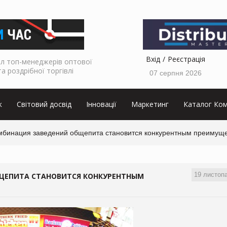
Вхід
Реєстрація
л топ-менеджерів оптової
та роздрібної торгівлі
07 серпня 2026
к
Світовий досвід
Інновації
Маркетинг
Каталог Ком
мбинация заведений общепита становится конкурентным преимущ
19 листоп
ЩЕПИТА СТАНОВИТСЯ КОНКУРЕНТНЫМ