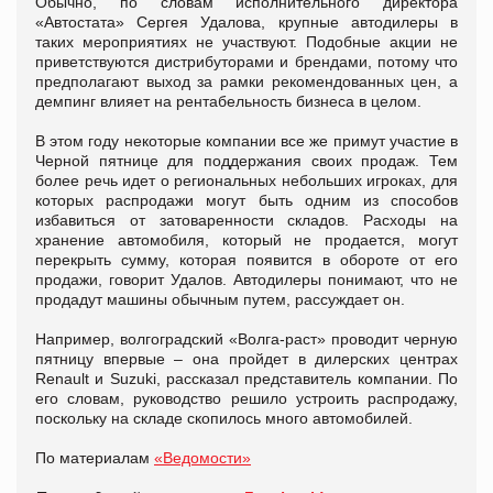
Обычно, по словам исполнительного директора
«Автостата» Сергея Удалова, крупные автодилеры в
таких мероприятиях не участвуют. Подобные акции не
приветствуются дистрибуторами и брендами, потому что
предполагают выход за рамки рекомендованных цен, а
демпинг влияет на рентабельность бизнеса в целом.
В этом году некоторые компании все же примут участие в
Черной пятнице для поддержания своих продаж. Тем
более речь идет о региональных небольших игроках, для
которых распродажи могут быть одним из способов
избавиться от затоваренности складов. Расходы на
хранение автомобиля, который не продается, могут
перекрыть сумму, которая появится в обороте от его
продажи, говорит Удалов. Автодилеры понимают, что не
продадут машины обычным путем, рассуждает он.
Например, волгоградский «Волга-раст» проводит черную
пятницу впервые – она пройдет в дилерских центрах
Renault и Suzuki, рассказал представитель компании. По
его словам, руководство решило устроить распродажу,
поскольку на складе скопилось много автомобилей.
По материалам
«Ведомости»