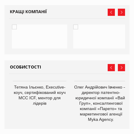
КРАЩІ КОМПАНІЇ
ОСОБИСТОСТІ
,
Тетяна Ільєнко, Executive-
Олег Андрійович Івченко —
ОВ
коуч, сертифікований коуч
директор патентно-
МСС ICF, ментор для
юридичної компанії «Вайз
лідерів
Груп», консалтингової
компанії «Парето» та
маркетингової агенції
Myka Agency.