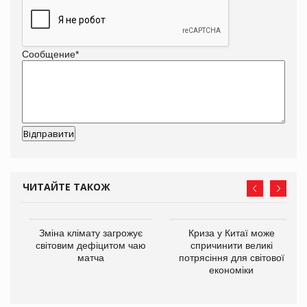
Сообщение
*
ЧИТАЙТЕ ТАКОЖ
Зміна клімату загрожує
Криза у Китаї може
ne
світовим дефіцитом чаю
спричинити великі
матча
потрясіння для світової
економіки