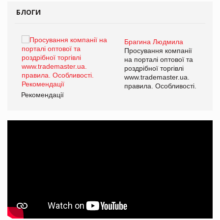
БЛОГИ
Брагина Людмила
ї
Просування компанії
а
на порталі оптової та
роздрібної торгівлі
www.trademaster.ua.
і.
правила. Особливості.
Рекомендації
Ре