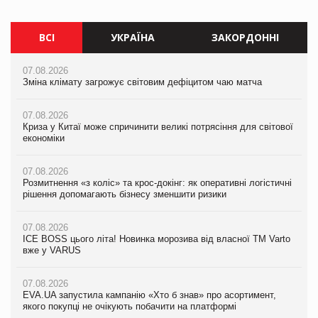
ВСІ
УКРАЇНА
ЗАКОРДОННІ
07.08.2026
07.08.2026
07.08.2026
Зміна клімату загрожує світовим дефіцитом чаю матча
Зміна клімату загрожує світовим дефіцитом чаю матча
Зміна клімату загрожує світовим дефіцитом чаю матча
07.08.2026
07.08.2026
07.08.2026
Криза у Китаї може спричинити великі потрясіння для світової
Криза у Китаї може спричинити великі потрясіння для світової
Криза у Китаї може спричинити великі потрясіння для світової
економіки
економіки
економіки
07.08.2026
07.08.2026
07.08.2026
Розмитнення «з коліс» та крос-докінг: як оперативні логістичні
Kraft Heinz скоротила збиток у першому півріччі
Kraft Heinz скоротила збиток у першому півріччі
рішення допомагають бізнесу зменшити ризики
07.08.2026
07.08.2026
07.08.2026
Продажі Hugo Boss впали на 9%
Продажі Hugo Boss впали на 9%
ICE BOSS цього літа! Новинка морозива від власної ТМ Varto
вже у VARUS
07.08.2026
07.08.2026
Франція заборонила рекламні дзвінки без згоди клієнтів
Франція заборонила рекламні дзвінки без згоди клієнтів
07.08.2026
EVA.UA запустила кампанію «Хто б знав» про асортимент,
якого покупці не очікують побачити на платформі