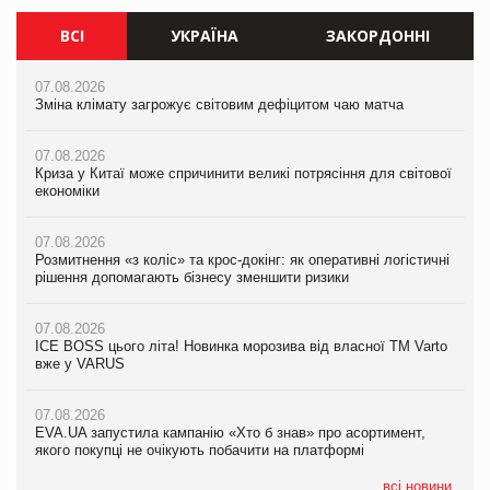
ВСІ
УКРАЇНА
ЗАКОРДОННІ
07.08.2026
07.08.2026
07.08.2026
Зміна клімату загрожує світовим дефіцитом чаю матча
Зміна клімату загрожує світовим дефіцитом чаю матча
Зміна клімату загрожує світовим дефіцитом чаю матча
07.08.2026
07.08.2026
07.08.2026
Криза у Китаї може спричинити великі потрясіння для світової
Криза у Китаї може спричинити великі потрясіння для світової
Криза у Китаї може спричинити великі потрясіння для світової
економіки
економіки
економіки
07.08.2026
07.08.2026
07.08.2026
Розмитнення «з коліс» та крос-докінг: як оперативні логістичні
Kraft Heinz скоротила збиток у першому півріччі
Kraft Heinz скоротила збиток у першому півріччі
рішення допомагають бізнесу зменшити ризики
07.08.2026
07.08.2026
07.08.2026
Продажі Hugo Boss впали на 9%
Продажі Hugo Boss впали на 9%
ICE BOSS цього літа! Новинка морозива від власної ТМ Varto
вже у VARUS
07.08.2026
07.08.2026
Франція заборонила рекламні дзвінки без згоди клієнтів
Франція заборонила рекламні дзвінки без згоди клієнтів
07.08.2026
EVA.UA запустила кампанію «Хто б знав» про асортимент,
якого покупці не очікують побачити на платформі
всі новини