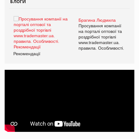
БЛОГИ
Брагина Людмила
ї
Просування компанії
а
на порталі оптової та
роздрібної торгівлі
www.trademaster.ua.
і.
правила. Особливості.
Рекомендації
Ре