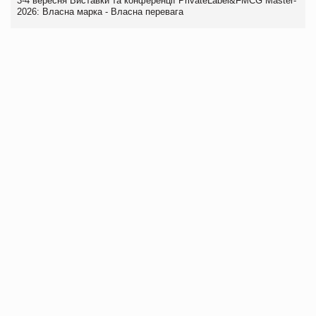
3-4 вересня Виставки та конференції PrivateLabel&FMCG Master-
2026: Власна марка - Власна перевага