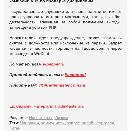
комиссии КПК по проверке дисциплины.
Государственные служащие или члены партии не имеют
права управлять интернет-магазинами, так как любая
деятельность, влекущая за собой получение выгоды,
запрещена уставом КПК.
Нарушителей ждет предупреждение, также возможны
снятие с должности или исключение из партии. Запрет
касается, в частности, торговли на Taobao.com и через
мессенджер WeChat.
По материалам
e-pepper.ru
Присоединяйтесь к нам в
Facebook!
Пишите нам:
vl@trademaster.com.ua
Ексклюзивні матеріали TradeMaster.ua
Раздел:
>
Новости за рубежем
Теги:
Чиновнии
,
коммунисты
,
запрет
,
онлайн-торговля
,
Китай