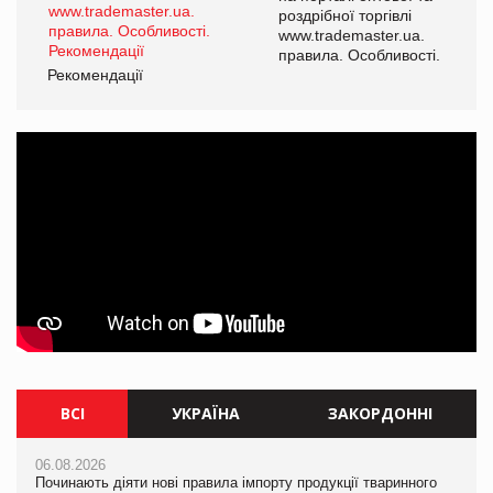
роздрібної торгівлі
www.trademaster.ua.
і.
правила. Особливості.
Рекомендації
Ре
ВСІ
УКРАЇНА
ЗАКОРДОННІ
06.08.2026
06.08.2026
06.08.2026
Починають діяти нові правила імпорту продукції тваринного
Починають діяти нові правила імпорту продукції тваринного
Починають діяти нові правила імпорту продукції тваринного